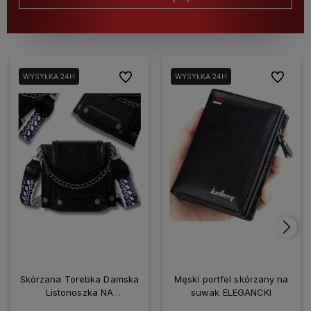
Do ulubionych
Do ulubio
WYSYŁKA 24H
WYSYŁKA 24H
Skórzana Torebka Damska
Męski portfel skórzany na
Listonoszka NA
suwak ELEGANCKI
SMARTFONA