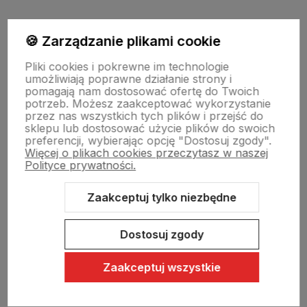
Moje konto
🍪 Zarządzanie plikami cookie
Pliki cookies i pokrewne im technologie
umożliwiają poprawne działanie strony i
Swiat Edibutik
pomagają nam dostosować ofertę do Twoich
potrzeb. Możesz zaakceptować wykorzystanie
przez nas wszystkich tych plików i przejść do
sklepu lub dostosować użycie plików do swoich
preferencji, wybierając opcję "Dostosuj zgody".
Więcej o plikach cookies przeczytasz w naszej
Polityce prywatności.
Zaakceptuj tylko niezbędne
Sklep internetowy Shoper Premium
Szablon Shoper Modern 3.0™
od GrowCommerce
Dostosuj zgody
Zaakceptuj wszystkie