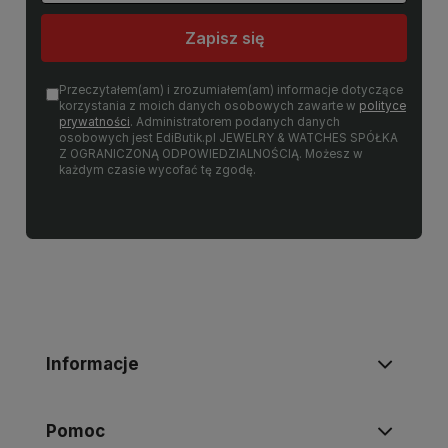
Zapisz się
Przeczytałem(am) i zrozumiałem(am) informacje dotyczące
korzystania z moich danych osobowych zawarte w
polityce
prywatności
. Administratorem podanych danych
osobowych jest EdiButik.pl JEWELRY & WATCHES SPÓŁKA
Z OGRANICZONĄ ODPOWIEDZIALNOŚCIĄ. Możesz w
każdym czasie wycofać tę zgodę.
Informacje
Pomoc