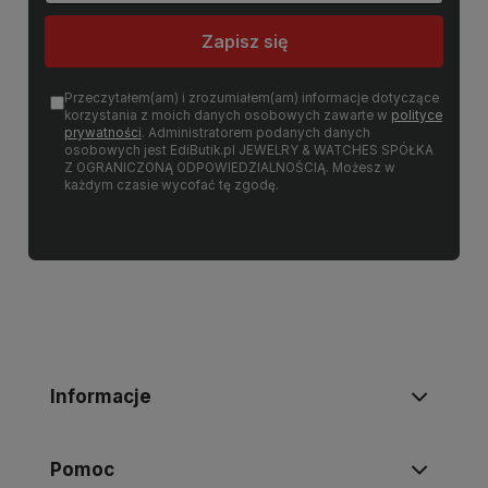
Zapisz się
Przeczytałem(am) i zrozumiałem(am) informacje dotyczące
korzystania z moich danych osobowych zawarte w
polityce
prywatności
. Administratorem podanych danych
osobowych jest EdiButik.pl JEWELRY & WATCHES SPÓŁKA
Z OGRANICZONĄ ODPOWIEDZIALNOŚCIĄ. Możesz w
każdym czasie wycofać tę zgodę.
Informacje
Pomoc