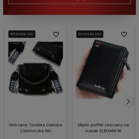
Do ulubionych
Do ulubio
WYSYŁKA 24H
WYSYŁKA 24H
Skórzana Torebka Damska
Męski portfel skórzany na
Listonoszka NA
suwak ELEGANCKI
SMARTFONA