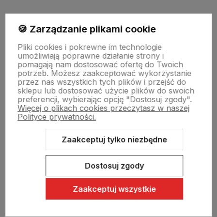
Moje konto
🍪 Zarządzanie plikami cookie
Pliki cookies i pokrewne im technologie
umożliwiają poprawne działanie strony i
Swiat Edibutik
pomagają nam dostosować ofertę do Twoich
potrzeb. Możesz zaakceptować wykorzystanie
przez nas wszystkich tych plików i przejść do
sklepu lub dostosować użycie plików do swoich
preferencji, wybierając opcję "Dostosuj zgody".
Więcej o plikach cookies przeczytasz w naszej
Polityce prywatności.
Zaakceptuj tylko niezbędne
Sklep internetowy Shoper Premium
Szablon Shoper Modern 3.0™
od GrowCommerce
Dostosuj zgody
Zaakceptuj wszystkie