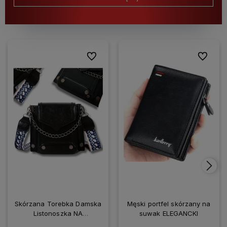
Do ulubionych
Do ulubio
Skórzana Torebka Damska
Męski portfel skórzany na
Listonoszka NA
suwak ELEGANCKI
SMARTFONA