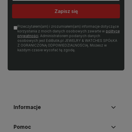
Zapisz się
Przeczytałem(am) i zrozumiałem(am) informacje dotyczące
korzystania z moich danych osobowych zawarte w
polityce
prywatności
. Administratorem podanych danych
osobowych jest EdiButik.pl JEWELRY & WATCHES SPÓŁKA
Z OGRANICZONĄ ODPOWIEDZIALNOŚCIĄ. Możesz w
każdym czasie wycofać tę zgodę.
Informacje
Pomoc