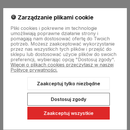
Moje konto
🍪 Zarządzanie plikami cookie
Pliki cookies i pokrewne im technologie
umożliwiają poprawne działanie strony i
Swiat Edibutik
pomagają nam dostosować ofertę do Twoich
potrzeb. Możesz zaakceptować wykorzystanie
przez nas wszystkich tych plików i przejść do
sklepu lub dostosować użycie plików do swoich
preferencji, wybierając opcję "Dostosuj zgody".
Więcej o plikach cookies przeczytasz w naszej
Polityce prywatności.
Zaakceptuj tylko niezbędne
Sklep internetowy Shoper Premium
Szablon Shoper Modern 3.0™
od GrowCommerce
Dostosuj zgody
Zaakceptuj wszystkie