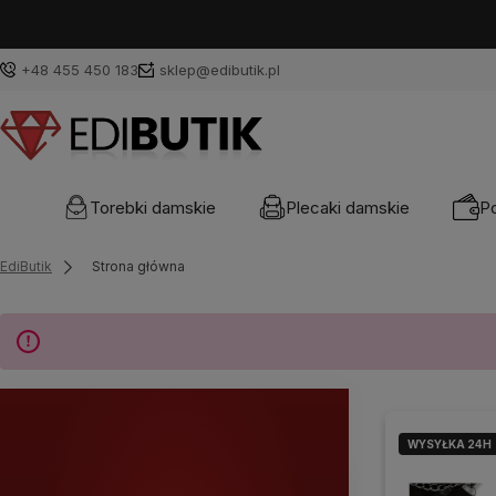
+48 455 450 183
sklep@edibutik.pl
Torebki damskie
Plecaki damskie
Po
EdiButik
Strona główna
WYSYŁKA 24H