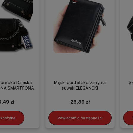
Torebka Damska
Męski portfel skórzany na
S
ka NA SMARTFONA
suwak ELEGANCKI
0,49 zł
26,89 zł
 koszyka
Powiadom o dostępności