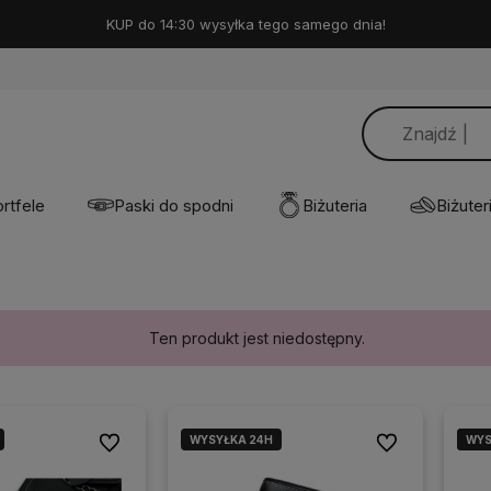
KUP do 14:30 wysyłka tego samego dnia!
rtfele
Paski do spodni
Biżuteria
Biżuteri
Ten produkt jest niedostępny.
WYSYŁKA 24H
WYS
WYS
Do ulubionych
Do ulubionych