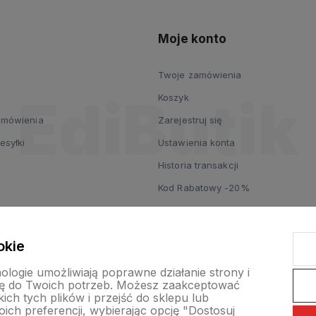
Moje konto
Twoje zamówienia
Koszyk
zamówienia
Zarejestruj się
esyłki
Ustawienia konta
Historia transakcji
Kod Rabatowy -20%
okie
nologie umożliwiają poprawne działanie strony i
ę do Twoich potrzeb. Możesz zaakceptować
ch tych plików i przejść do sklepu lub
ich preferencji, wybierając opcję "Dostosuj