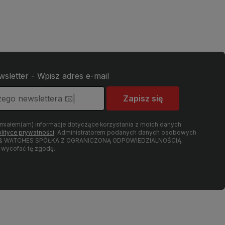
wsletter - Wpisz adres e-mail
Zapisz się
umiałem(am) informacje dotyczące korzystania z moich danych
lityce prywatności
. Administratorem podanych danych osobowych
LRY & WATCHES SPÓŁKA Z OGRANICZONĄ ODPOWIEDZIALNOŚCIĄ.
wycofać tę zgodę.