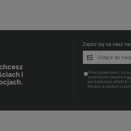
Zapisz się na nasz ne
i chcesz
Przeczytałem(am) i zroz
ciach i
osobowych zawarte w
po
ocjach.
jest EdiButik.pl JEWE
Możesz w każdym czasie 