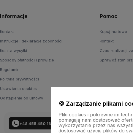
Informacje
Pomoc
Kontakt
Kupuj hurtowo
Instrukcje i deklaracje zgodności
Kontakt
Koszta wysyłki
Czas realizacji 
Sposoby płatności i prowizje
Sprawdź stan prz
Regulamin
Polityka prywatności
Ustawienia cookies
Odstąpienie od umowy
🍪 Zarządzanie plikami co
Pliki cookies i pokrewne im tech
pomagają nam dostosować ofert
+48 455 450 183
wykorzystanie przez nas wszystki
dostosować użycie plików do swo