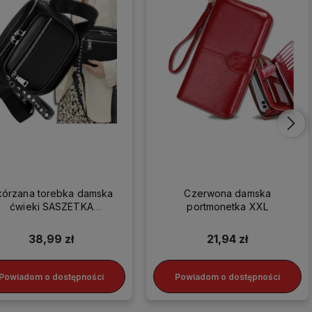
kórzana torebka damska
Czerwona damska
ćwieki SASZETKA
portmonetka XXL
LISTONOSZKA HIT
38,99 zł
21,94 zł
Powiadom o dostępności
Powiadom o dostępności