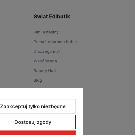
Swiat Edibutik
Kim jesteśmy?
Pomóż choremu Kubie
Dlaczego my?
Współpraca
Rabaty Hurt
Blog
Zaakceptuj tylko niezbędne
Dostosuj zgody