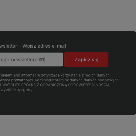
wsletter - Wpisz adres e-mail
Zapisz się
umiałem(am) informacje dotyczące korzystania z moich danych
lityce prywatności
. Administratorem podanych danych osobowych
LRY & WATCHES SPÓŁKA Z OGRANICZONĄ ODPOWIEDZIALNOŚCIĄ.
wycofać tę zgodę.