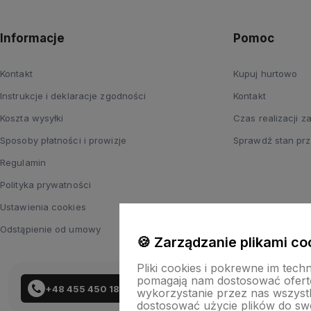
Informacje
Pomoc
Kontakt
Kupuj hurtowo
Instrukcje i deklaracje zgodności
Kontakt
Koszta wysyłki
Czas realizacji 
Sposoby płatności i prowizje
Sprawdź stan prz
Regulamin
Polityka prywatności
Ustawienia cookies
Odstąpienie od umowy
🍪 Zarządzanie plikami co
Pliki cookies i pokrewne im tech
pomagają nam dostosować ofert
+48 455 450 183
wykorzystanie przez nas wszystki
dostosować użycie plików do swo