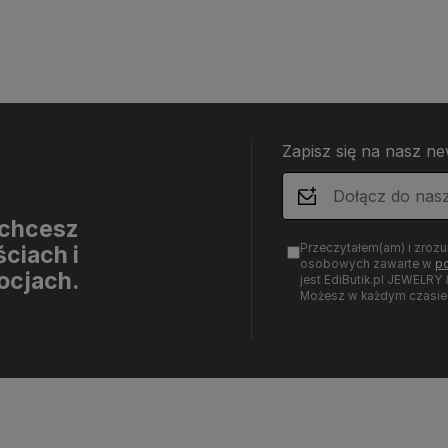
Zapisz się na nasz ne
i chcesz
Przeczytałem(am) i zroz
ciach i
osobowych zawarte w
po
ocjach.
jest EdiButik.pl JEWE
Możesz w każdym czasie 