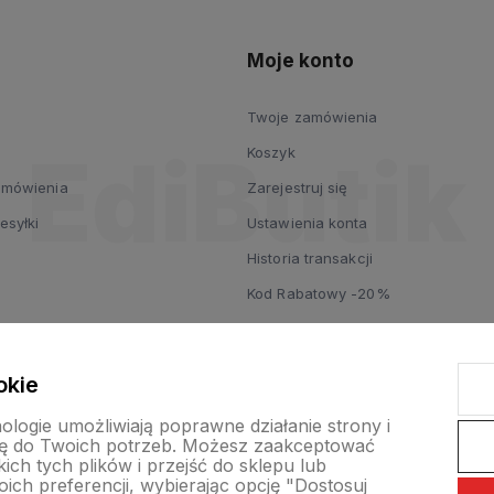
Moje konto
Twoje zamówienia
Koszyk
zamówienia
Zarejestruj się
esyłki
Ustawienia konta
Historia transakcji
Kod Rabatowy -20%
okie
nologie umożliwiają poprawne działanie strony i
ę do Twoich potrzeb. Możesz zaakceptować
ch tych plików i przejść do sklepu lub
ich preferencji, wybierając opcję "Dostosuj