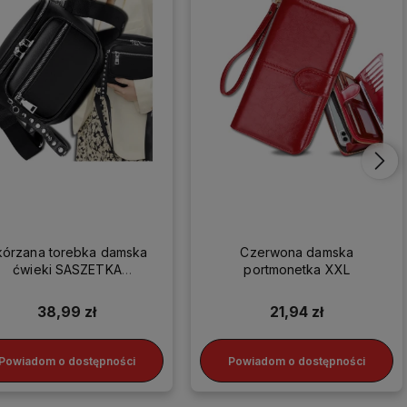
kórzana torebka damska
Czerwona damska
ćwieki SASZETKA
portmonetka XXL
LISTONOSZKA HIT
38,99 zł
21,94 zł
Powiadom o dostępności
Powiadom o dostępności