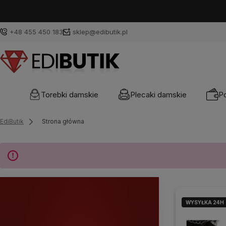
+48 455 450 183
sklep@edibutik.pl
Torebki damskie
Plecaki damskie
Po
EdiButik
Strona główna
WYSYŁKA 24H