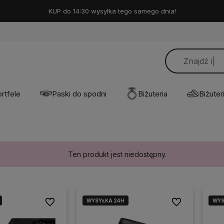
KUP do 14:30 wysyłka tego samego dnia!
rtfele
Paski do spodni
Biżuteria
Biżuteri
Ten produkt jest niedostępny.
WYSYŁKA 24H
WYS
WYS
Do ulubionych
Do ulubionych