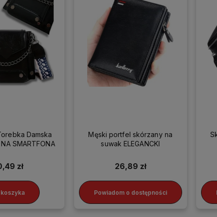
Torebka Damska
Męski portfel skórzany na
S
ka NA SMARTFONA
suwak ELEGANCKI
0,49 zł
26,89 zł
 koszyka
Powiadom o dostępności