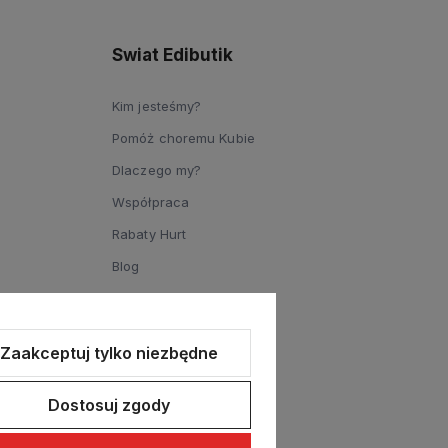
Swiat Edibutik
Kim jesteśmy?
Pomóż choremu Kubie
Dlaczego my?
Współpraca
Rabaty Hurt
Blog
Zaakceptuj tylko niezbędne
Dostosuj zgody