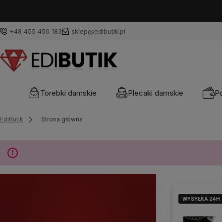
+48 455 450 183
sklep@edibutik.pl
Torebki damskie
Plecaki damskie
Po
EdiButik
Strona główna
WYSYŁKA 24H