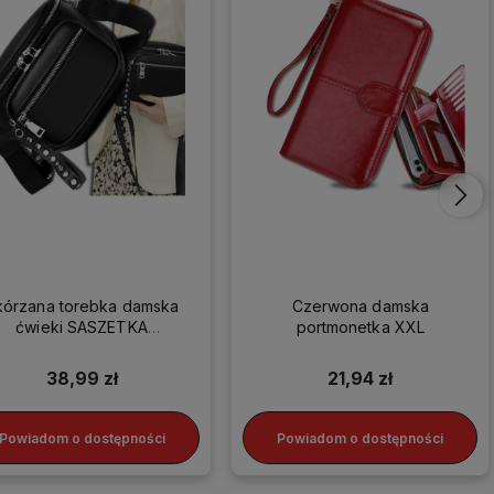
kórzana torebka damska
Czerwona damska
ćwieki SASZETKA
portmonetka XXL
LISTONOSZKA HIT
38,99 zł
21,94 zł
Powiadom o dostępności
Powiadom o dostępności