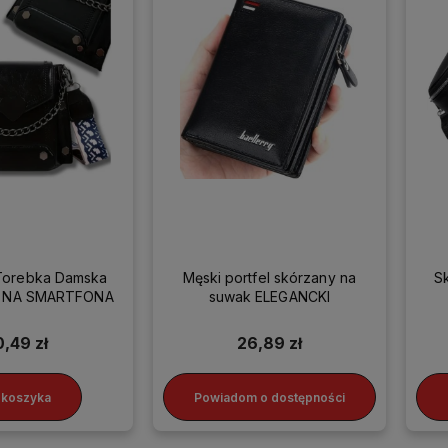
Torebka Damska
Męski portfel skórzany na
S
ka NA SMARTFONA
suwak ELEGANCKI
0,49 zł
26,89 zł
 koszyka
Powiadom o dostępności