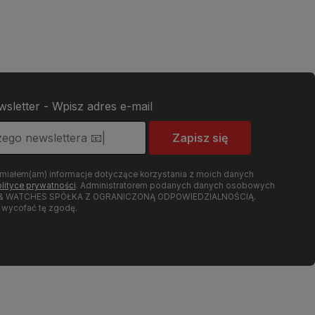
wsletter - Wpisz adres e-mail
Zapisz się
umiałem(am) informacje dotyczące korzystania z moich danych
lityce prywatności
. Administratorem podanych danych osobowych
LRY & WATCHES SPÓŁKA Z OGRANICZONĄ ODPOWIEDZIALNOŚCIĄ.
wycofać tę zgodę.