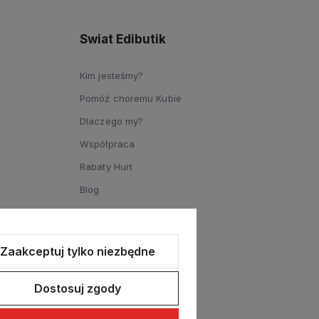
Swiat Edibutik
Kim jesteśmy?
Pomóż choremu Kubie
Dlaczego my?
Współpraca
Rabaty Hurt
Blog
Zaakceptuj tylko niezbędne
Dostosuj zgody