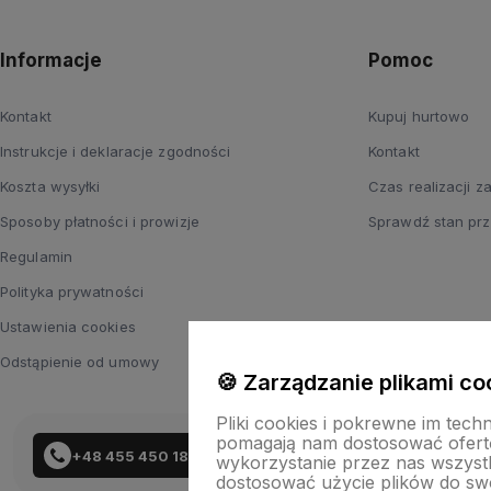
Informacje
Pomoc
Kontakt
Kupuj hurtowo
Instrukcje i deklaracje zgodności
Kontakt
Koszta wysyłki
Czas realizacji 
Sposoby płatności i prowizje
Sprawdź stan prz
Regulamin
Polityka prywatności
Ustawienia cookies
Odstąpienie od umowy
🍪 Zarządzanie plikami co
Pliki cookies i pokrewne im tech
pomagają nam dostosować ofert
+48 455 450 183
wykorzystanie przez nas wszystki
dostosować użycie plików do swo