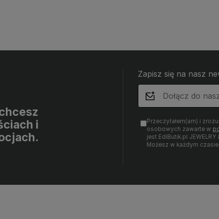
Zapisz się na nasz ne
i chcesz
Przeczytałem(am) i zroz
ciach i
osobowych zawarte w
po
ocjach.
jest EdiButik.pl JEWE
Możesz w każdym czasie 