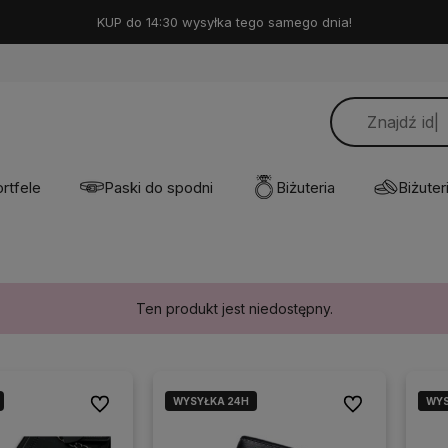
KUP do 14:30 wysyłka tego samego dnia!
rtfele
Paski do spodni
Biżuteria
Biżuteri
Ten produkt jest niedostępny.
WYSYŁKA 24H
WYS
WYS
Do ulubionych
Do ulubionych