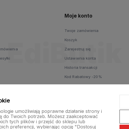
Moje konto
Twoje zamówienia
Koszyk
zamówienia
Zarejestruj się
esyłki
Ustawienia konta
Historia transakcji
Kod Rabatowy -20%
okie
nologie umożliwiają poprawne działanie strony i
ę do Twoich potrzeb. Możesz zaakceptować
ch tych plików i przejść do sklepu lub
ich preferencji, wybierając opcję "Dostosuj