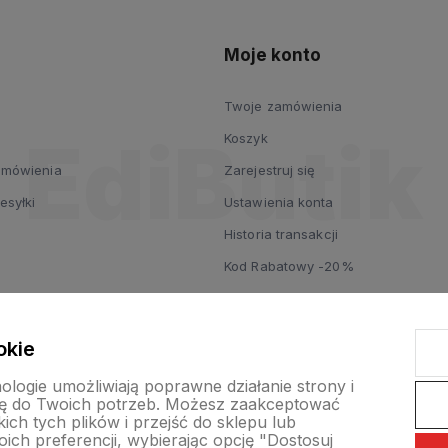
Moje konto
Twoje zamówienia
Koszyk
zamówienia
Zarejestruj się
esyłki
Ustawienia konta
Historia transakcji
Kod Rabatowy -20%
okie
nologie umożliwiają poprawne działanie strony i
ę do Twoich potrzeb. Możesz zaakceptować
ch tych plików i przejść do sklepu lub
ich preferencji, wybierając opcję "Dostosuj