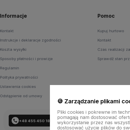
Informacje
Pomoc
Kontakt
Kupuj hurtowo
Instrukcje i deklaracje zgodności
Kontakt
Koszta wysyłki
Czas realizacji 
Sposoby płatności i prowizje
Sprawdź stan prz
Regulamin
Polityka prywatności
Ustawienia cookies
Odstąpienie od umowy
🍪 Zarządzanie plikami co
Pliki cookies i pokrewne im tech
pomagają nam dostosować ofert
+48 455 450 183
wykorzystanie przez nas wszystki
dostosować użycie plików do swo