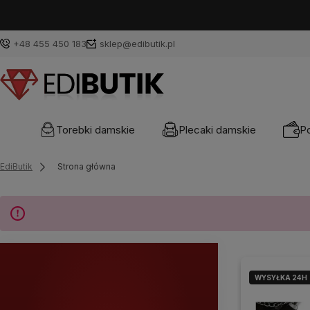
+48 455 450 183
sklep@edibutik.pl
Torebki damskie
Plecaki damskie
Po
EdiButik
Strona główna
WYSYŁKA 24H