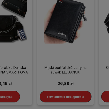
Torebka Damska
Męski portfel skórzany na
S
ka NA SMARTFONA
suwak ELEGANCKI
0,49 zł
26,89 zł
 koszyka
Powiadom o dostępności