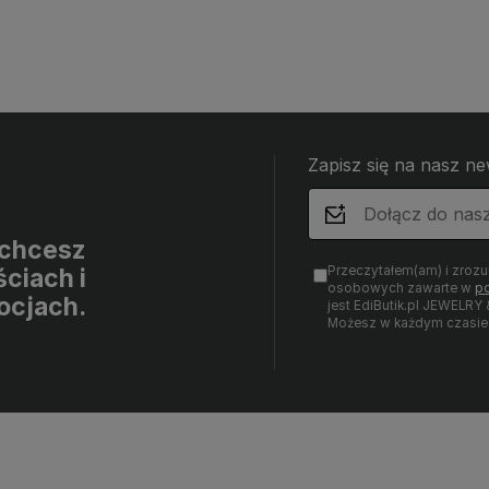
Zapisz się na nasz ne
i chcesz
Przeczytałem(am) i zroz
ciach i
osobowych zawarte w
po
ocjach.
jest EdiButik.pl JEWE
Możesz w każdym czasie 