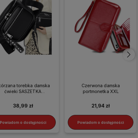
kórzana torebka damska
Czerwona damska
ćwieki SASZETKA
portmonetka XXL
LISTONOSZKA HIT
38,99 zł
21,94 zł
Powiadom o dostępności
Powiadom o dostępności