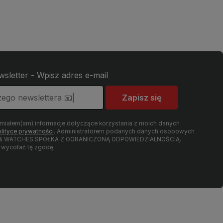
wsletter - Wpisz adres e-mail
Zapisz się
umiałem(am) informacje dotyczące korzystania z moich danych
lityce prywatności
. Administratorem podanych danych osobowych
LRY & WATCHES SPÓŁKA Z OGRANICZONĄ ODPOWIEDZIALNOŚCIĄ.
wycofać tę zgodę.