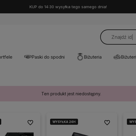
KUP do 14:30 wysyłka tego samego dnia!
rtfele
Paski do spodni
Biżuteria
Biżuteri
Ten produkt jest niedostępny.
WYSYŁKA 24H
WYS
WYS
Do ulubionych
Do ulubionych