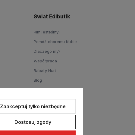
Swiat Edibutik
Kim jesteśmy?
Pomóż choremu Kubie
Dlaczego my?
Współpraca
Rabaty Hurt
Blog
Zaakceptuj tylko niezbędne
Dostosuj zgody