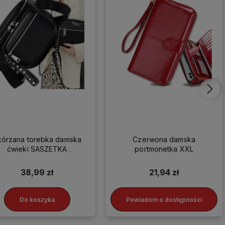
kórzana torebka damska
Czerwona damska
ćwieki SASZETKA
portmonetka XXL
LISTONOSZKA HIT
38,99 zł
21,94 zł
Do koszyka
Powiadom o dostępności