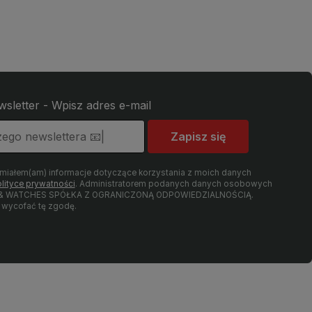
wsletter - Wpisz adres e-mail
Zapisz się
umiałem(am) informacje dotyczące korzystania z moich danych
lityce prywatności
. Administratorem podanych danych osobowych
LRY & WATCHES SPÓŁKA Z OGRANICZONĄ ODPOWIEDZIALNOŚCIĄ.
wycofać tę zgodę.