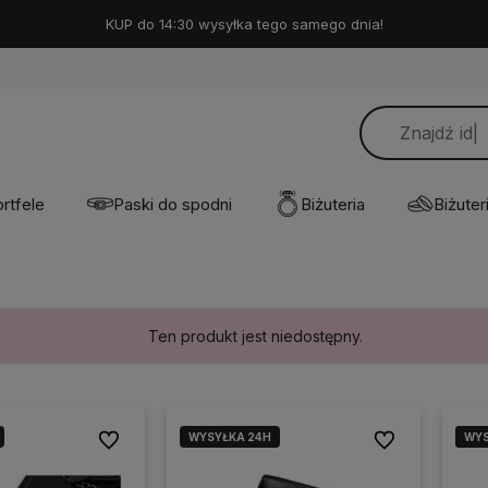
KUP do 14:30 wysyłka tego samego dnia!
rtfele
Paski do spodni
Biżuteria
Biżuteri
Ten produkt jest niedostępny.
WYSYŁKA 24H
WYS
WYS
Do ulubionych
Do ulubionych