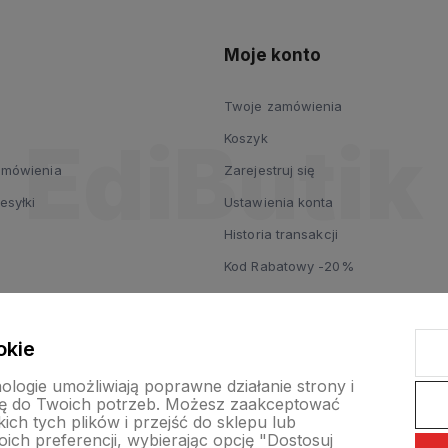
Moje konto
Twoje zamówienia
Koszyk
zamówienia
Zarejestruj się
esyłki
Ustawienia konta
Historia transakcji
Kod Rabatowy -20%
okie
nologie umożliwiają poprawne działanie strony i
ę do Twoich potrzeb. Możesz zaakceptować
ch tych plików i przejść do sklepu lub
ich preferencji, wybierając opcję "Dostosuj