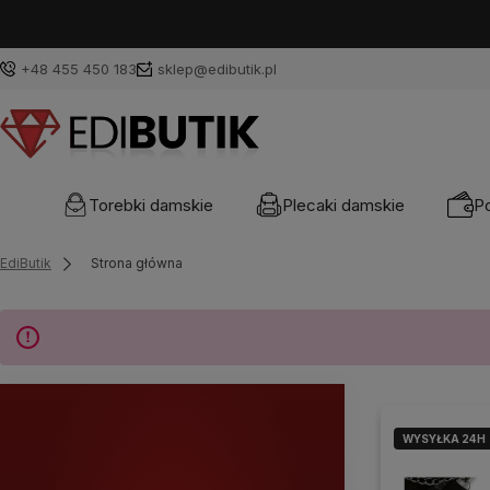
+48 455 450 183
sklep@edibutik.pl
Torebki damskie
Plecaki damskie
Po
EdiButik
Strona główna
WYSYŁKA 24H