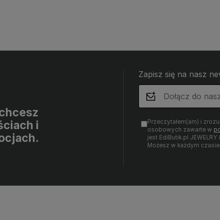
Zapisz się na nasz ne
i chcesz
Przeczytałem(am) i zroz
ciach i
osobowych zawarte w
po
ocjach.
jest EdiButik.pl JEWE
Możesz w każdym czasie 