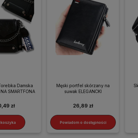
Torebka Damska
Męski portfel skórzany na
S
ka NA SMARTFONA
suwak ELEGANCKI
0,49 zł
26,89 zł
 koszyka
Powiadom o dostępności