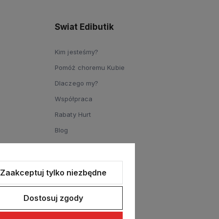
Swiat Edibutik
Kim jesteśmy?
Pomóż choremu Kubie
Dlaczego my?
Współpraca
Rabaty Hurt
Blog
Zaakceptuj tylko niezbędne
Dostosuj zgody