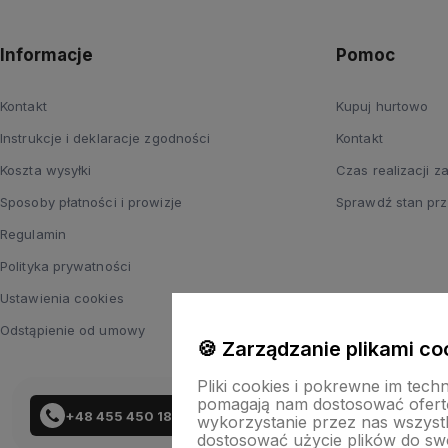
Informacje
Pomoc
Kontakt
Kupuj hurtowo
Instrukcje i deklaracje zgodności
Kontakt
Koszta wysyłki
Czas realizacji 
Sposoby płatności i prowizje
Sprawdź stan prz
Regulamin
Polityka prywatności
Ustawienia cookies
Odstąpienie od umowy
🍪 Zarządzanie plikami co
Pliki cookies i pokrewne im tech
pomagają nam dostosować ofert
+48 455 450 183
wykorzystanie przez nas wszystki
dostosować użycie plików do swo