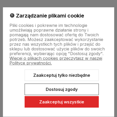
Moje konto
🍪 Zarządzanie plikami cookie
Pliki cookies i pokrewne im technologie
umożliwiają poprawne działanie strony i
Swiat Edibutik
pomagają nam dostosować ofertę do Twoich
potrzeb. Możesz zaakceptować wykorzystanie
przez nas wszystkich tych plików i przejść do
sklepu lub dostosować użycie plików do swoich
preferencji, wybierając opcję "Dostosuj zgody".
Więcej o plikach cookies przeczytasz w naszej
Polityce prywatności.
Zaakceptuj tylko niezbędne
Sklep internetowy Shoper Premium
Szablon Shoper Modern 3.0™
od GrowCommerce
Dostosuj zgody
Zaakceptuj wszystkie