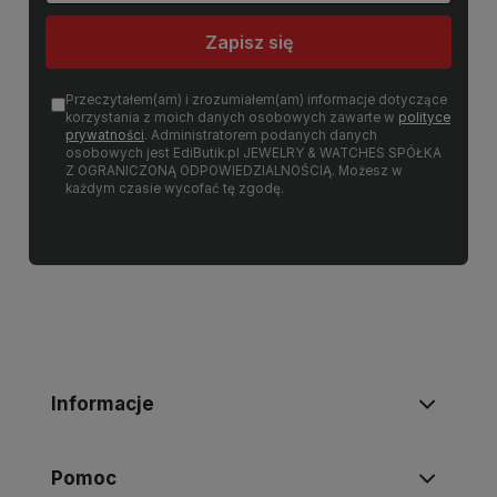
Zapisz się
Przeczytałem(am) i zrozumiałem(am) informacje dotyczące
korzystania z moich danych osobowych zawarte w
polityce
prywatności
. Administratorem podanych danych
osobowych jest EdiButik.pl JEWELRY & WATCHES SPÓŁKA
Z OGRANICZONĄ ODPOWIEDZIALNOŚCIĄ. Możesz w
każdym czasie wycofać tę zgodę.
Informacje
Pomoc