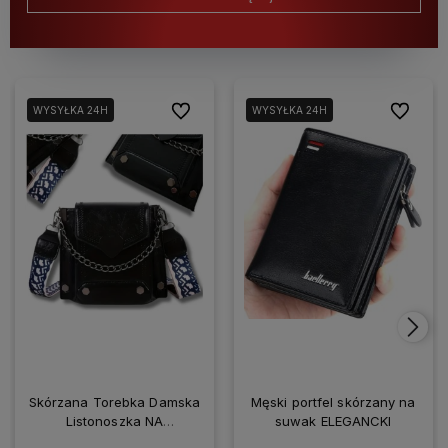
Do ulubionych
Do ulubio
WYSYŁKA 24H
WYSYŁKA 24H
Skórzana Torebka Damska
Męski portfel skórzany na
Listonoszka NA
suwak ELEGANCKI
SMARTFONA