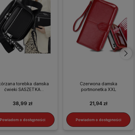
kórzana torebka damska
Czerwona damska
ćwieki SASZETKA
portmonetka XXL
LISTONOSZKA HIT
38,99 zł
21,94 zł
Powiadom o dostępności
Powiadom o dostępności