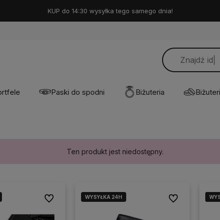
KUP do 14:30 wysyłka tego samego dnia!
rtfele
Paski do spodni
Biżuteria
Biżuteri
Ten produkt jest niedostępny.
WYSYŁKA 24H
WYS
WYS
Do ulubionych
Do ulubionych