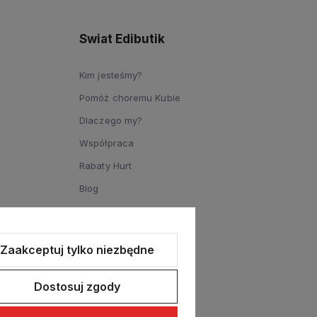
Swiat Edibutik
Kim jesteśmy?
Pomóż choremu Kubie
Dlaczego my?
Współpraca
Rabaty Hurt
Blog
Zaakceptuj tylko niezbędne
Dostosuj zgody