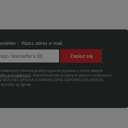
wsletter - Wpisz adres e-mail
Zapisz się
umiałem(am) informacje dotyczące korzystania z moich danych
lityce prywatności
. Administratorem podanych danych osobowych
LRY & WATCHES SPÓŁKA Z OGRANICZONĄ ODPOWIEDZIALNOŚCIĄ.
wycofać tę zgodę.