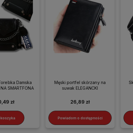
Torebka Damska
Męski portfel skórzany na
S
ka NA SMARTFONA
suwak ELEGANCKI
0,49 zł
26,89 zł
 koszyka
Powiadom o dostępności