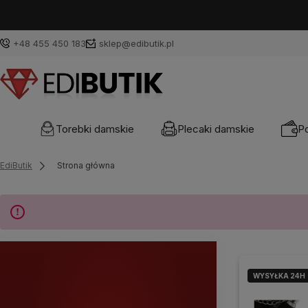
+48 455 450 183
sklep@edibutik.pl
Torebki damskie
Plecaki damskie
Po
EdiButik
Strona główna
WYSYŁKA 24H