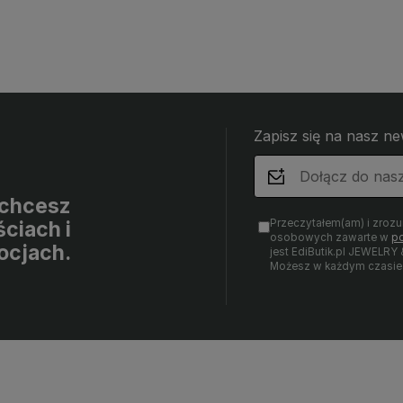
Zapisz się na nasz ne
i chcesz
Przeczytałem(am) i zroz
ciach i
osobowych zawarte w
po
ocjach.
jest EdiButik.pl JEWE
Możesz w każdym czasie 