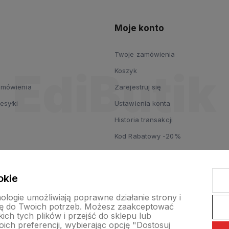
Moje konto
Twoje zamówienia
Koszyk
zamówienia
Zarejestruj się
esyłki
Ustawienia konta
Historia transakcji
Kod Rabatowy -20%
okie
nologie umożliwiają poprawne działanie strony i
ę do Twoich potrzeb. Możesz zaakceptować
ch tych plików i przejść do sklepu lub
ich preferencji, wybierając opcję "Dostosuj