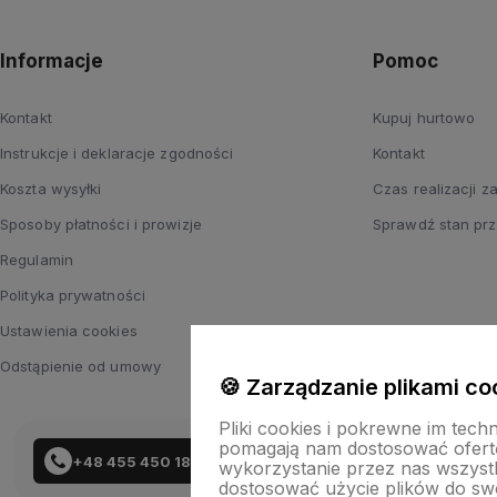
Informacje
Pomoc
Kontakt
Kupuj hurtowo
Instrukcje i deklaracje zgodności
Kontakt
Koszta wysyłki
Czas realizacji 
Sposoby płatności i prowizje
Sprawdź stan prz
Regulamin
Polityka prywatności
Ustawienia cookies
Odstąpienie od umowy
🍪 Zarządzanie plikami co
Pliki cookies i pokrewne im tech
pomagają nam dostosować ofert
+48 455 450 183
wykorzystanie przez nas wszystki
dostosować użycie plików do swo