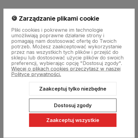
Moje konto
🍪 Zarządzanie plikami cookie
Pliki cookies i pokrewne im technologie
umożliwiają poprawne działanie strony i
Swiat Edibutik
pomagają nam dostosować ofertę do Twoich
potrzeb. Możesz zaakceptować wykorzystanie
przez nas wszystkich tych plików i przejść do
sklepu lub dostosować użycie plików do swoich
preferencji, wybierając opcję "Dostosuj zgody".
Więcej o plikach cookies przeczytasz w naszej
Polityce prywatności.
Zaakceptuj tylko niezbędne
Sklep internetowy Shoper Premium
Szablon Shoper Modern 3.0™
od GrowCommerce
Dostosuj zgody
Zaakceptuj wszystkie