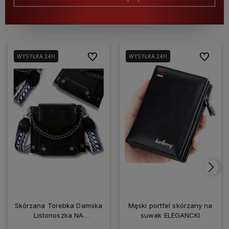
Do ulubionych
Do ulubio
WYSYŁKA 24H
WYSYŁKA 24H
Skórzana Torebka Damska
Męski portfel skórzany na
Listonoszka NA
suwak ELEGANCKI
SMARTFONA