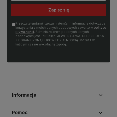
Zapisz się
Przeczytałem(am) i zrozumiałem(am) informacje dotyczące
korzystania z moich danych osobowych zawarte w
polityce
prywatności
. Administratorem podanych danych
osobowych jest EdiButik.pl JEWELRY & WATCHES SPÓŁKA
Z OGRANICZONĄ ODPOWIEDZIALNOŚCIĄ. Możesz w
każdym czasie wycofać tę zgodę.
Informacje
Pomoc