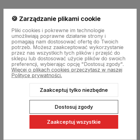
Moje konto
🍪 Zarządzanie plikami cookie
Pliki cookies i pokrewne im technologie
umożliwiają poprawne działanie strony i
Swiat Edibutik
pomagają nam dostosować ofertę do Twoich
potrzeb. Możesz zaakceptować wykorzystanie
przez nas wszystkich tych plików i przejść do
sklepu lub dostosować użycie plików do swoich
preferencji, wybierając opcję "Dostosuj zgody".
Więcej o plikach cookies przeczytasz w naszej
Polityce prywatności.
Zaakceptuj tylko niezbędne
Sklep internetowy Shoper Premium
Szablon Shoper Modern 3.0™
od GrowCommerce
Dostosuj zgody
Zaakceptuj wszystkie