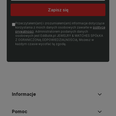
Zapisz się
Przeczytałem(am) i zrozumiałem(am) informacje dotyczące
korzystania z moich danych osobowych zawarte w
polityce
prywatności
. Administratorem podanych danych
osobowych jest EdiButik.pl JEWELRY & WATCHES SPÓŁKA
Z OGRANICZONĄ ODPOWIEDZIALNOŚCIĄ. Możesz w
każdym czasie wycofać tę zgodę.
Informacje
Pomoc