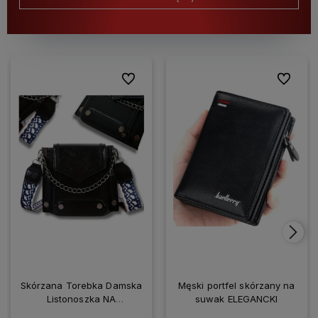
Do ulubionych
Do ulubio
Skórzana Torebka Damska
Męski portfel skórzany na
Listonoszka NA
suwak ELEGANCKI
SMARTFONA