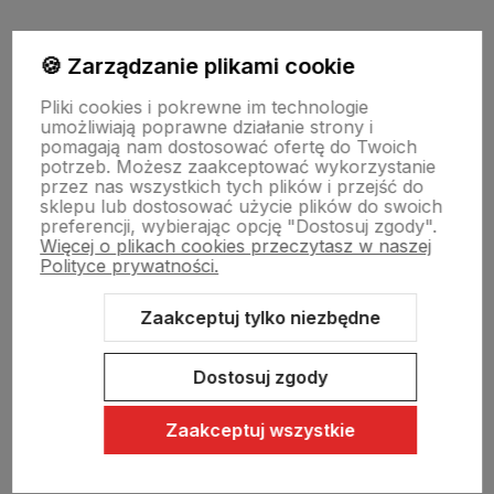
Moje konto
🍪 Zarządzanie plikami cookie
Pliki cookies i pokrewne im technologie
umożliwiają poprawne działanie strony i
Swiat Edibutik
pomagają nam dostosować ofertę do Twoich
potrzeb. Możesz zaakceptować wykorzystanie
przez nas wszystkich tych plików i przejść do
sklepu lub dostosować użycie plików do swoich
preferencji, wybierając opcję "Dostosuj zgody".
Więcej o plikach cookies przeczytasz w naszej
Polityce prywatności.
Zaakceptuj tylko niezbędne
Sklep internetowy Shoper Premium
Szablon Shoper Modern 3.0™
od GrowCommerce
Dostosuj zgody
Zaakceptuj wszystkie