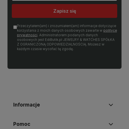
Zapisz się
Przeczytałem(am) i zrozumiałem(am) informacje dotyczące
korzystania z moich danych osobowych zawarte w
polityce
prywatności
. Administratorem podanych danych
osobowych jest EdiButik.pl JEWELRY & WATCHES SPÓŁKA
Z OGRANICZONĄ ODPOWIEDZIALNOŚCIĄ. Możesz w
każdym czasie wycofać tę zgodę.
Informacje
Pomoc