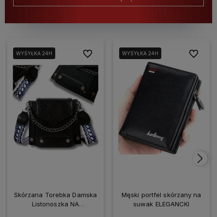
Do ulubionych
Do ulubio
WYSYŁKA 24H
WYSYŁKA 24H
Skórzana Torebka Damska
Męski portfel skórzany na
Listonoszka NA
suwak ELEGANCKI
SMARTFONA