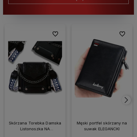
Do ulubionych
Do ulubio
Skórzana Torebka Damska
Męski portfel skórzany na
Listonoszka NA
suwak ELEGANCKI
SMARTFONA