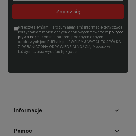
Zapisz się
Przeczytałem(am) i zrozumiałem(am) informacje dotyczące
korzystania z moich danych osobowych zawarte w
polityce
prywatności
. Administratorem podanych danych
osobowych jest EdiButik.pl JEWELRY & WATCHES SPÓŁKA
Z OGRANICZONĄ ODPOWIEDZIALNOŚCIĄ. Możesz w
każdym czasie wycofać tę zgodę.
Informacje
Pomoc