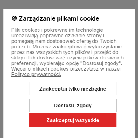
Moje konto
🍪 Zarządzanie plikami cookie
Pliki cookies i pokrewne im technologie
umożliwiają poprawne działanie strony i
Swiat Edibutik
pomagają nam dostosować ofertę do Twoich
potrzeb. Możesz zaakceptować wykorzystanie
przez nas wszystkich tych plików i przejść do
sklepu lub dostosować użycie plików do swoich
preferencji, wybierając opcję "Dostosuj zgody".
Więcej o plikach cookies przeczytasz w naszej
Polityce prywatności.
Zaakceptuj tylko niezbędne
Sklep internetowy Shoper Premium
Szablon Shoper Modern 3.0™
od GrowCommerce
Dostosuj zgody
Zaakceptuj wszystkie