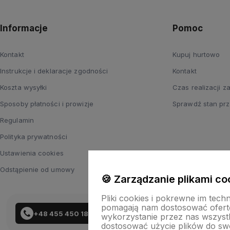
Informacje
Pomoc
Kontakt
Kupuj hurtowo
Instrukcje i deklaracje zgodności
Kontakt
Koszta wysyłki
Czas realizacji 
Sposoby płatności i prowizje
Sprawdź stan prz
Regulamin
Polityka prywatności
Ustawienia cookies
Odstąpienie od umowy
🍪 Zarządzanie plikami co
Pliki cookies i pokrewne im tech
pomagają nam dostosować ofert
+48 455 450 183
wykorzystanie przez nas wszystki
dostosować użycie plików do swo