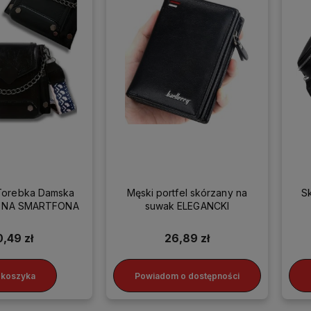
Torebka Damska
Męski portfel skórzany na
S
ka NA SMARTFONA
suwak ELEGANCKI
0,49 zł
26,89 zł
 koszyka
Powiadom o dostępności