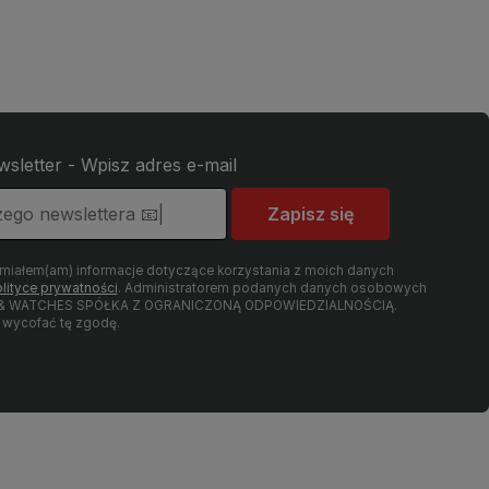
wsletter - Wpisz adres e-mail
Zapisz się
umiałem(am) informacje dotyczące korzystania z moich danych
lityce prywatności
. Administratorem podanych danych osobowych
LRY & WATCHES SPÓŁKA Z OGRANICZONĄ ODPOWIEDZIALNOŚCIĄ.
wycofać tę zgodę.