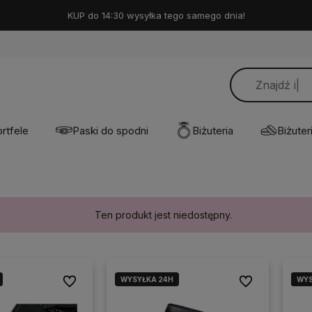
KUP do 14:30 wysyłka tego samego dnia!
rtfele
Paski do spodni
Biżuteria
Biżuteri
Ten produkt jest niedostępny.
WYSYŁKA 24H
WYS
WYS
Do ulubionych
Do ulubionych