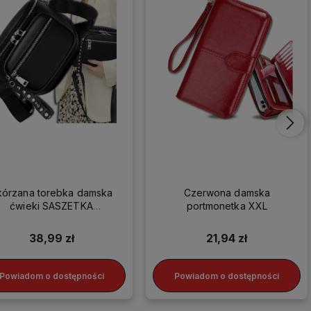
kórzana torebka damska
Czerwona damska
ćwieki SASZETKA
portmonetka XXL
LISTONOSZKA HIT
38,99 zł
21,94 zł
Powiadom o dostępności
Powiadom o dostępności