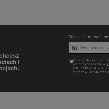
Zapisz się na nasz ne
i chcesz
Przeczytałem(am) i zroz
ciach i
osobowych zawarte w
po
ocjach.
jest EdiButik.pl JEWE
Możesz w każdym czasie 