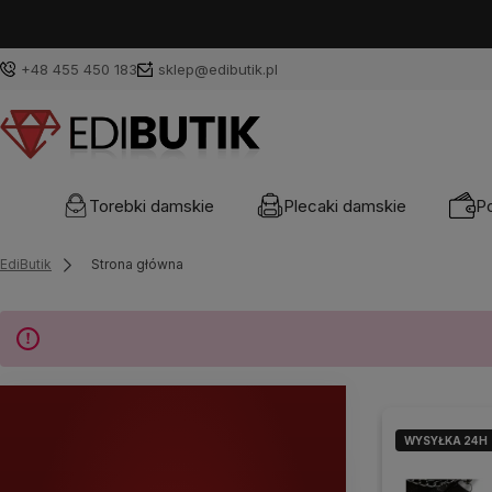
+48 455 450 183
sklep@edibutik.pl
Torebki damskie
Plecaki damskie
Po
EdiButik
Strona główna
WYSYŁKA 24H