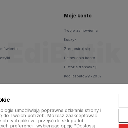
Moje konto
Twoje zamówienia
Koszyk
zamówienia
Zarejestruj się
esyłki
Ustawienia konta
Historia transakcji
Kod Rabatowy -20%
okie
nologie umożliwiają poprawne działanie strony i
ę do Twoich potrzeb. Możesz zaakceptować
ch tych plików i przejść do sklepu lub
ich preferencji, wybierając opcję "Dostosuj