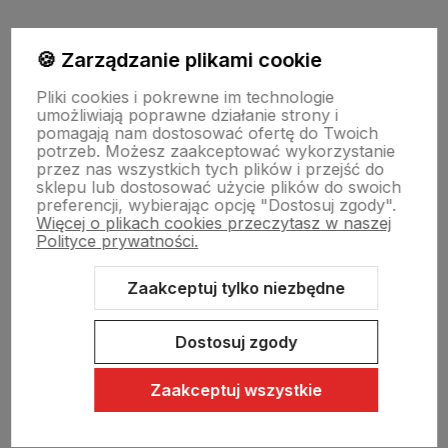
Moje konto
🍪 Zarządzanie plikami cookie
Pliki cookies i pokrewne im technologie
umożliwiają poprawne działanie strony i
Swiat Edibutik
pomagają nam dostosować ofertę do Twoich
potrzeb. Możesz zaakceptować wykorzystanie
przez nas wszystkich tych plików i przejść do
sklepu lub dostosować użycie plików do swoich
preferencji, wybierając opcję "Dostosuj zgody".
Więcej o plikach cookies przeczytasz w naszej
Polityce prywatności.
Zaakceptuj tylko niezbędne
Sklep internetowy Shoper Premium
Szablon Shoper Modern 3.0™
od GrowCommerce
Dostosuj zgody
Zaakceptuj wszystkie