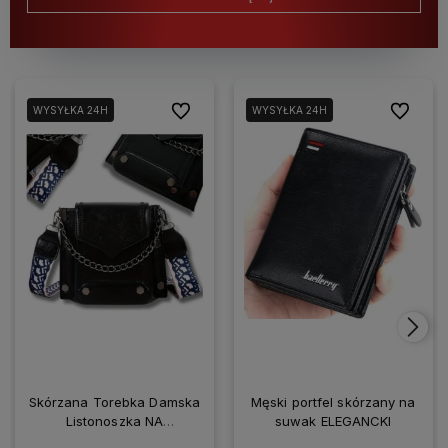
Do ulubionych
Do ulubio
WYSYŁKA 24H
WYSYŁKA 24H
Skórzana Torebka Damska
Męski portfel skórzany na
Listonoszka NA
suwak ELEGANCKI
SMARTFONA