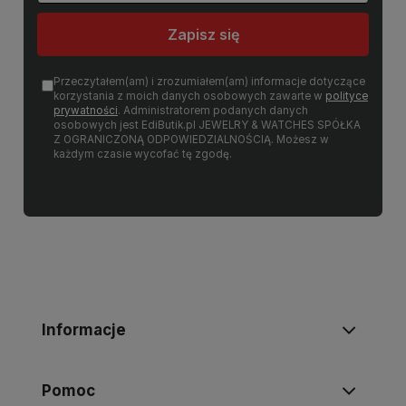
Zapisz się
Przeczytałem(am) i zrozumiałem(am) informacje dotyczące
korzystania z moich danych osobowych zawarte w
polityce
prywatności
. Administratorem podanych danych
osobowych jest EdiButik.pl JEWELRY & WATCHES SPÓŁKA
Z OGRANICZONĄ ODPOWIEDZIALNOŚCIĄ. Możesz w
każdym czasie wycofać tę zgodę.
Informacje
Pomoc