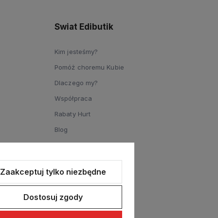
Swiat Edibutik
Kim jesteśmy?
Pomóż choremu Kubie
Dlaczego my?
Współpraca
Rabaty Hurt
Blog
Zaakceptuj tylko niezbędne
Dostosuj zgody