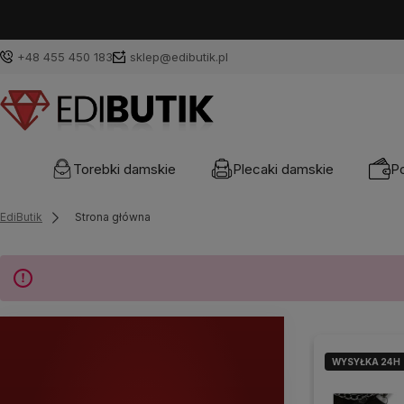
+48 455 450 183
sklep@edibutik.pl
Torebki damskie
Plecaki damskie
Po
EdiButik
Strona główna
WYSYŁKA 24H