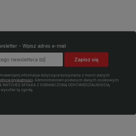
wsletter - Wpisz adres e-mail
Zapisz się
umiałem(am) informacje dotyczące korzystania z moich danych
lityce prywatności
. Administratorem podanych danych osobowych
LRY & WATCHES SPÓŁKA Z OGRANICZONĄ ODPOWIEDZIALNOŚCIĄ.
wycofać tę zgodę.