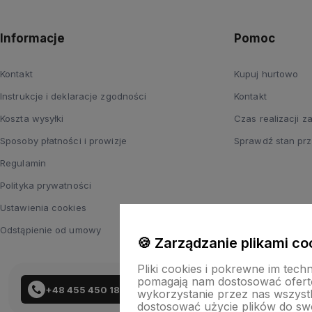
Informacje
Pomoc
Kontakt
Kupuj hurtowo
Instrukcje i deklaracje zgodności
Kontakt
Koszta wysyłki
Czas realizacji 
Sposoby płatności i prowizje
Sprawdź stan prz
Regulamin
Polityka prywatności
Ustawienia cookies
Odstąpienie od umowy
🍪 Zarządzanie plikami co
Pliki cookies i pokrewne im tech
pomagają nam dostosować ofert
+48 455 450 183
wykorzystanie przez nas wszystki
dostosować użycie plików do swo