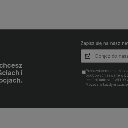
Zapisz się na nasz ne
i chcesz
Przeczytałem(am) i zroz
ciach i
osobowych zawarte w
po
ocjach.
jest EdiButik.pl JEWE
Możesz w każdym czasie 