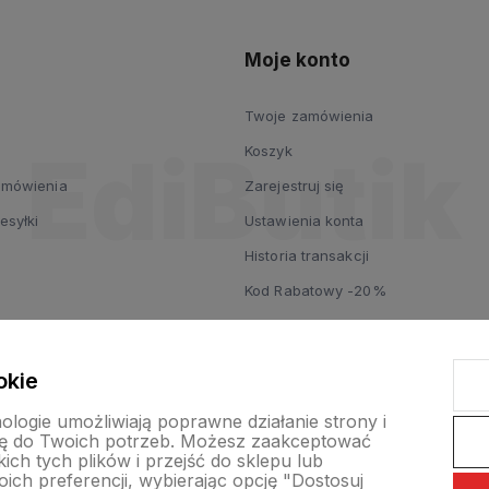
Moje konto
Twoje zamówienia
Koszyk
zamówienia
Zarejestruj się
esyłki
Ustawienia konta
Historia transakcji
Kod Rabatowy -20%
okie
nologie umożliwiają poprawne działanie strony i
ę do Twoich potrzeb. Możesz zaakceptować
ch tych plików i przejść do sklepu lub
ich preferencji, wybierając opcję "Dostosuj