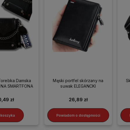
Torebka Damska
Męski portfel skórzany na
S
ka NA SMARTFONA
suwak ELEGANCKI
0,49 zł
26,89 zł
 koszyka
Powiadom o dostępności