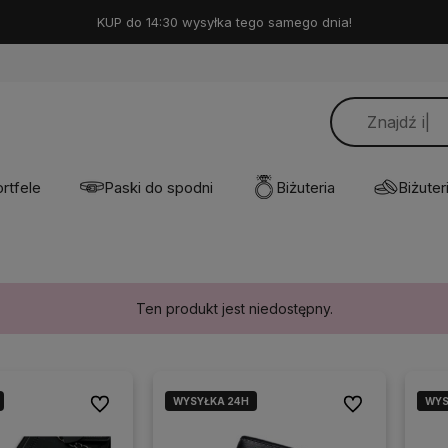
KUP do 14:30 wysyłka tego samego dnia!
rtfele
Paski do spodni
Biżuteria
Biżuteri
Ten produkt jest niedostępny.
WYSYŁKA 24H
WYS
WYS
Do ulubionych
Do ulubionych