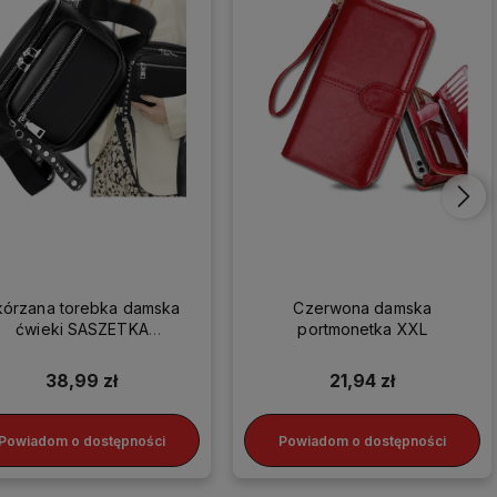
kórzana torebka damska
Czerwona damska
ćwieki SASZETKA
portmonetka XXL
LISTONOSZKA HIT
38,99 zł
21,94 zł
Powiadom o dostępności
Powiadom o dostępności