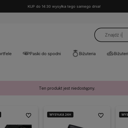
KUP do 14:30 wysyłka tego samego dnia!
rtfele
Paski do spodni
Biżuteria
Biżuteri
Ten produkt jest niedostępny.
WYSYŁKA 24H
WYS
WYS
Do ulubionych
Do ulubionych