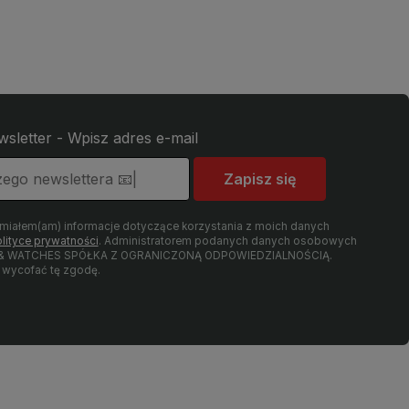
wsletter - Wpisz adres e-mail
Zapisz się
umiałem(am) informacje dotyczące korzystania z moich danych
lityce prywatności
. Administratorem podanych danych osobowych
LRY & WATCHES SPÓŁKA Z OGRANICZONĄ ODPOWIEDZIALNOŚCIĄ.
wycofać tę zgodę.