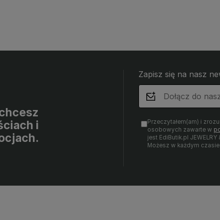
Zapisz się na nasz ne
i chcesz
Przeczytałem(am) i zroz
ciach i
osobowych zawarte w
po
ocjach.
jest EdiButik.pl JEWE
Możesz w każdym czasie 