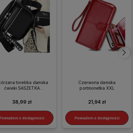
kórzana torebka damska
Czerwona damska
ćwieki SASZETKA
portmonetka XXL
LISTONOSZKA HIT
38,99 zł
21,94 zł
Powiadom o dostępności
Powiadom o dostępności