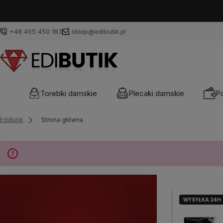
+48 455 450 183
sklep@edibutik.pl
Torebki damskie
Plecaki damskie
Po
EdiButik
Strona główna
WYSYŁKA 24H