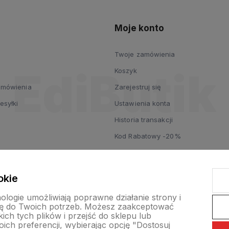
Moje konto
Twoje zamówienia
Koszyk
zamówienia
Zarejestruj się
esyłki
Ustawienia konta
Historia transakcji
Kod Rabatowy -20%
okie
nologie umożliwiają poprawne działanie strony i
ę do Twoich potrzeb. Możesz zaakceptować
ch tych plików i przejść do sklepu lub
ich preferencji, wybierając opcję "Dostosuj