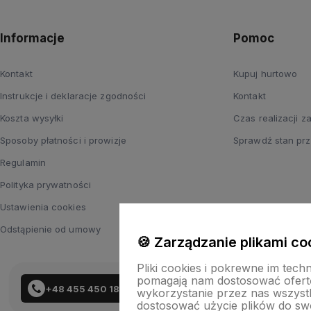
Informacje
Pomoc
Kontakt
Kupuj hurtowo
Instrukcje i deklaracje zgodności
Kontakt
Koszta wysyłki
Czas realizacji 
Sposoby płatności i prowizje
Sprawdź stan prz
Regulamin
Polityka prywatności
Ustawienia cookies
Odstąpienie od umowy
🍪 Zarządzanie plikami co
Pliki cookies i pokrewne im tech
pomagają nam dostosować ofert
+48 455 450 183
wykorzystanie przez nas wszystki
dostosować użycie plików do swo