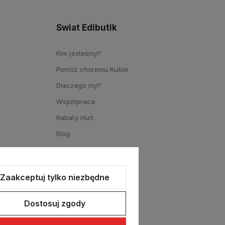
Swiat Edibutik
Kim jesteśmy?
Pomóż choremu Kubie
Dlaczego my?
Współpraca
Rabaty Hurt
Blog
Zaakceptuj tylko niezbędne
Dostosuj zgody