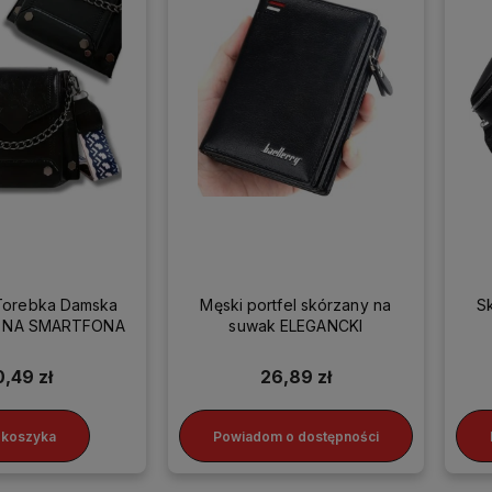
Torebka Damska
Męski portfel skórzany na
S
ka NA SMARTFONA
suwak ELEGANCKI
0,49 zł
26,89 zł
 koszyka
Powiadom o dostępności