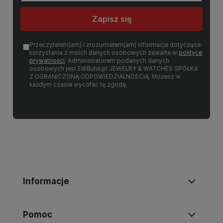
Zapisz się
Przeczytałem(am) i zrozumiałem(am) informacje dotyczące
korzystania z moich danych osobowych zawarte w
polityce
prywatności
. Administratorem podanych danych
osobowych jest EdiButik.pl JEWELRY & WATCHES SPÓŁKA
Z OGRANICZONĄ ODPOWIEDZIALNOŚCIĄ. Możesz w
każdym czasie wycofać tę zgodę.
Informacje
Pomoc