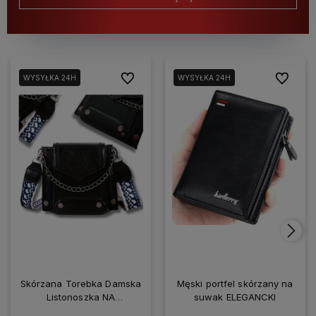
Do ulubionych
Do ulubio
WYSYŁKA 24H
WYSYŁKA 24H
Skórzana Torebka Damska
Męski portfel skórzany na
Listonoszka NA
suwak ELEGANCKI
SMARTFONA