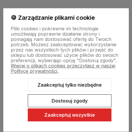
Moje konto
🍪 Zarządzanie plikami cookie
Pliki cookies i pokrewne im technologie
umożliwiają poprawne działanie strony i
Swiat Edibutik
pomagają nam dostosować ofertę do Twoich
potrzeb. Możesz zaakceptować wykorzystanie
przez nas wszystkich tych plików i przejść do
sklepu lub dostosować użycie plików do swoich
preferencji, wybierając opcję "Dostosuj zgody".
Więcej o plikach cookies przeczytasz w naszej
Polityce prywatności.
Zaakceptuj tylko niezbędne
Sklep internetowy Shoper Premium
Szablon Shoper Modern 3.0™
od GrowCommerce
Dostosuj zgody
Zaakceptuj wszystkie