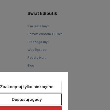
Swiat Edibutik
Kim jesteśmy?
Pomóż choremu Kubie
Dlaczego my?
Współpraca
Rabaty Hurt
Blog
Zaakceptuj tylko niezbędne
Dostosuj zgody