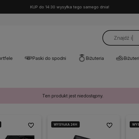
KUP do 14:30 wysyłka tego samego dnia!
rtfele
Paski do spodni
Biżuteria
Biżuteri
Ten produkt jest niedostępny.
WYSYŁKA 24H
WYS
WYS
Do ulubionych
Do ulubionych