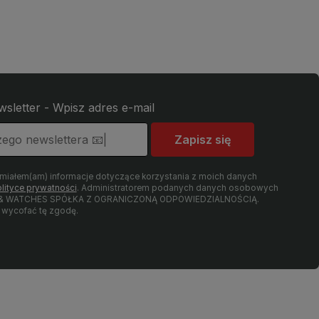
wsletter - Wpisz adres e-mail
Zapisz się
umiałem(am) informacje dotyczące korzystania z moich danych
lityce prywatności
. Administratorem podanych danych osobowych
LRY & WATCHES SPÓŁKA Z OGRANICZONĄ ODPOWIEDZIALNOŚCIĄ.
wycofać tę zgodę.