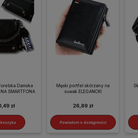
Torebka Damska
Męski portfel skórzany na
S
ka NA SMARTFONA
suwak ELEGANCKI
0,49 zł
26,89 zł
 koszyka
Powiadom o dostępności