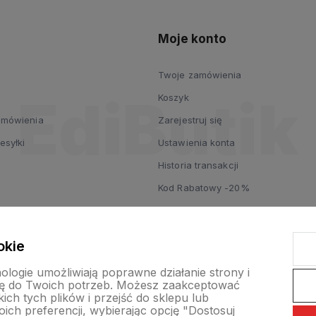
Moje konto
Twoje zamówienia
Koszyk
zamówienia
Zarejestruj się
esyłki
Ustawienia konta
Historia transakcji
Kod Rabatowy -20%
okie
nologie umożliwiają poprawne działanie strony i
ę do Twoich potrzeb. Możesz zaakceptować
ch tych plików i przejść do sklepu lub
ich preferencji, wybierając opcję "Dostosuj