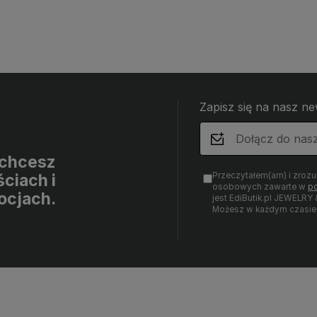
Zapisz się na nasz ne
i chcesz
Przeczytałem(am) i zroz
ciach i
osobowych zawarte w
po
ocjach.
jest EdiButik.pl JEWE
Możesz w każdym czasie 