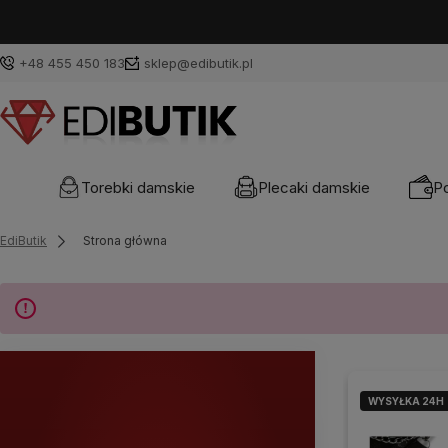
+48 455 450 183
sklep@edibutik.pl
Torebki damskie
Plecaki damskie
Po
EdiButik
Strona główna
WYSYŁKA 24H