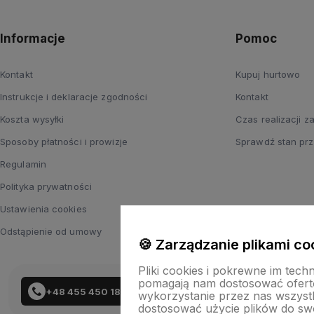
Informacje
Pomoc
Kontakt
Kupuj hurtowo
Instrukcje i deklaracje zgodności
Kontakt
Koszta wysyłki
Czas realizacji 
Sposoby płatności i prowizje
Sprawdź stan prz
Regulamin
Polityka prywatności
Ustawienia cookies
Odstąpienie od umowy
🍪 Zarządzanie plikami co
Pliki cookies i pokrewne im tech
pomagają nam dostosować ofert
+48 455 450 183
wykorzystanie przez nas wszystki
dostosować użycie plików do swo