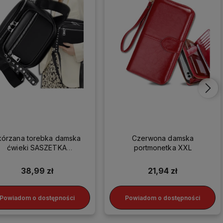
kórzana torebka damska
Czerwona damska
ćwieki SASZETKA
portmonetka XXL
LISTONOSZKA HIT
38,99 zł
21,94 zł
Powiadom o dostępności
Powiadom o dostępności