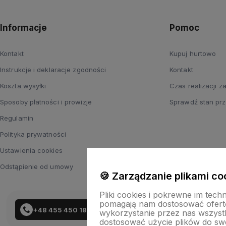
Informacje
Pomoc
Kontakt
Kupuj hurtowo
Instrukcje i deklaracje zgodności
Kontakt
Koszta wysyłki
Czas realizacji 
Sposoby płatności i prowizje
Sprawdź stan prz
Regulamin
Polityka prywatności
Ustawienia cookies
Odstąpienie od umowy
🍪 Zarządzanie plikami co
Pliki cookies i pokrewne im tech
pomagają nam dostosować ofert
+48 455 450 183
wykorzystanie przez nas wszystki
dostosować użycie plików do swo