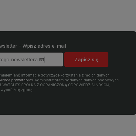
wsletter - Wpisz adres e-mail
Zapisz się
umiałem(am) informacje dotyczące korzystania z moich danych
lityce prywatności
. Administratorem podanych danych osobowych
LRY & WATCHES SPÓŁKA Z OGRANICZONĄ ODPOWIEDZIALNOŚCIĄ.
wycofać tę zgodę.