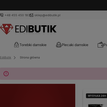
+48 455 450 183
sklep@edibutik.pl
Torebki damskie
Plecaki damskie
Po
EdiButik
Strona główna
WYSYŁKA 24H