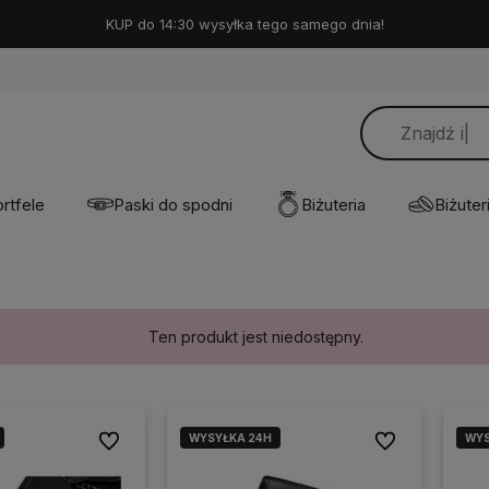
KUP do 14:30 wysyłka tego samego dnia!
rtfele
Paski do spodni
Biżuteria
Biżuteri
Ten produkt jest niedostępny.
WYSYŁKA 24H
WYS
WYS
Do ulubionych
Do ulubionych