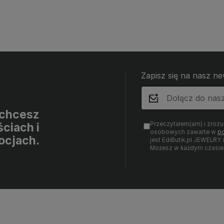
Zapisz się na nasz ne
i chcesz
Przeczytałem(am) i zroz
ciach i
osobowych zawarte w
po
ocjach.
jest EdiButik.pl JEWE
Możesz w każdym czasie 