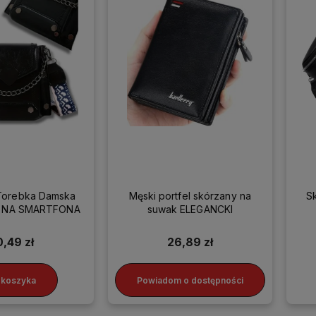
Torebka Damska
Męski portfel skórzany na
S
ka NA SMARTFONA
suwak ELEGANCKI
0,49 zł
26,89 zł
 koszyka
Powiadom o dostępności