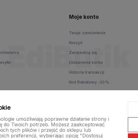
Moje konto
Twoje zamówienia
Koszyk
zamówienia
Zarejestruj się
esyłki
Ustawienia konta
Historia transakcji
Kod Rabatowy -20%
okie
nologie umożliwiają poprawne działanie strony i
ę do Twoich potrzeb. Możesz zaakceptować
ch tych plików i przejść do sklepu lub
ich preferencji, wybierając opcję "Dostosuj