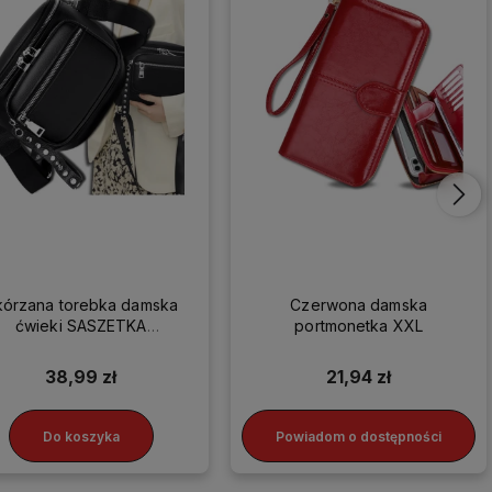
kórzana torebka damska
Czerwona damska
ćwieki SASZETKA
portmonetka XXL
LISTONOSZKA HIT
38,99 zł
21,94 zł
Do koszyka
Powiadom o dostępności