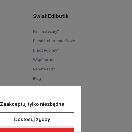
Swiat Edibutik
Kim jesteśmy?
Pomóż choremu Kubie
Dlaczego my?
Współpraca
Rabaty Hurt
Blog
Zaakceptuj tylko niezbędne
Dostosuj zgody