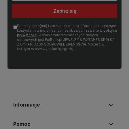
Zapisz się
Przeczytałem(am) i zrozumiałem(am) informacje dotyczące
korzystania z moich danych osobowych zawarte w
polityce
prywatności
. Administratorem podanych danych
osobowych jest EdiButik.pl JEWELRY & WATCHES SPÓŁKA
Z OGRANICZONĄ ODPOWIEDZIALNOŚCIĄ. Możesz w
każdym czasie wycofać tę zgodę.
Informacje
Pomoc