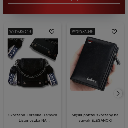
Do ulubionych
Do ulubio
WYSYŁKA 24H
WYSYŁKA 24H
Skórzana Torebka Damska
Męski portfel skórzany na
Listonoszka NA
suwak ELEGANCKI
SMARTFONA