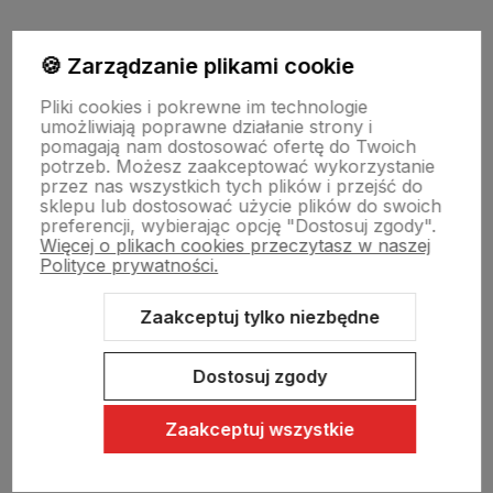
Moje konto
🍪 Zarządzanie plikami cookie
Pliki cookies i pokrewne im technologie
umożliwiają poprawne działanie strony i
Swiat Edibutik
pomagają nam dostosować ofertę do Twoich
potrzeb. Możesz zaakceptować wykorzystanie
przez nas wszystkich tych plików i przejść do
sklepu lub dostosować użycie plików do swoich
preferencji, wybierając opcję "Dostosuj zgody".
Więcej o plikach cookies przeczytasz w naszej
Polityce prywatności.
Zaakceptuj tylko niezbędne
Sklep internetowy Shoper Premium
Szablon Shoper Modern 3.0™
od GrowCommerce
Dostosuj zgody
Zaakceptuj wszystkie