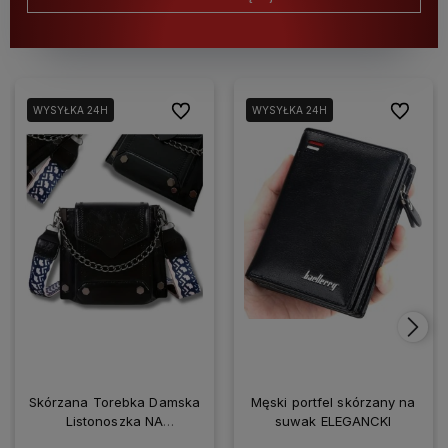
Do ulubionych
Do ulubio
WYSYŁKA 24H
WYSYŁKA 24H
Skórzana Torebka Damska
Męski portfel skórzany na
Listonoszka NA
suwak ELEGANCKI
SMARTFONA