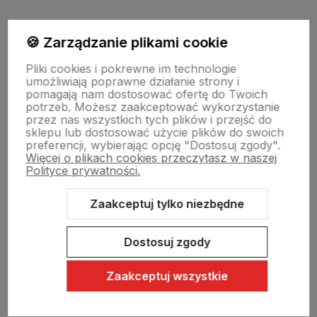
Moje konto
🍪 Zarządzanie plikami cookie
Pliki cookies i pokrewne im technologie
umożliwiają poprawne działanie strony i
Swiat Edibutik
pomagają nam dostosować ofertę do Twoich
potrzeb. Możesz zaakceptować wykorzystanie
przez nas wszystkich tych plików i przejść do
sklepu lub dostosować użycie plików do swoich
preferencji, wybierając opcję "Dostosuj zgody".
Więcej o plikach cookies przeczytasz w naszej
Polityce prywatności.
Zaakceptuj tylko niezbędne
Sklep internetowy Shoper Premium
Szablon Shoper Modern 3.0™
od GrowCommerce
Dostosuj zgody
Zaakceptuj wszystkie