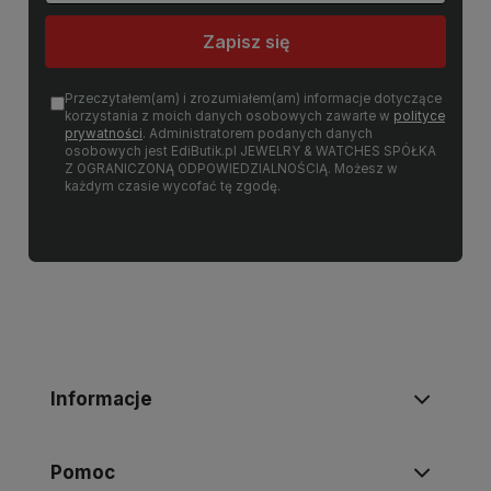
Zapisz się
Przeczytałem(am) i zrozumiałem(am) informacje dotyczące
korzystania z moich danych osobowych zawarte w
polityce
prywatności
. Administratorem podanych danych
osobowych jest EdiButik.pl JEWELRY & WATCHES SPÓŁKA
Z OGRANICZONĄ ODPOWIEDZIALNOŚCIĄ. Możesz w
każdym czasie wycofać tę zgodę.
Informacje
Pomoc