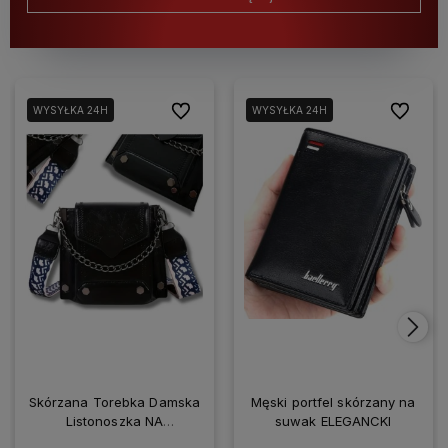
Do ulubionych
Do ulubio
WYSYŁKA 24H
WYSYŁKA 24H
Skórzana Torebka Damska
Męski portfel skórzany na
Listonoszka NA
suwak ELEGANCKI
SMARTFONA