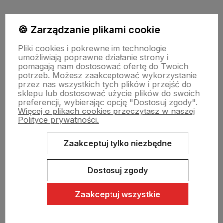
Moje konto
🍪 Zarządzanie plikami cookie
Pliki cookies i pokrewne im technologie
umożliwiają poprawne działanie strony i
Swiat Edibutik
pomagają nam dostosować ofertę do Twoich
potrzeb. Możesz zaakceptować wykorzystanie
przez nas wszystkich tych plików i przejść do
sklepu lub dostosować użycie plików do swoich
preferencji, wybierając opcję "Dostosuj zgody".
Więcej o plikach cookies przeczytasz w naszej
Polityce prywatności.
Zaakceptuj tylko niezbędne
Sklep internetowy Shoper Premium
Szablon Shoper Modern 3.0™
od GrowCommerce
Dostosuj zgody
Zaakceptuj wszystkie