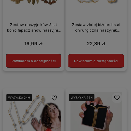
Zestaw naszyjników 3szt
Zestaw złotej biżuterii stal
boho łapacz snów naszyjnik
chirurgiczna naszyjnik
na rzemyku brązowe
bransoletka kolczyki
16,99 zł
22,39 zł
Powiadom o dostępności
Powiadom o dostępności
Do ulubionych
Do ulubi
WYSYŁKA 24H
WYSYŁKA 24H
WYSYŁKA 24H
WYSYŁKA 24H
WYSYŁKA 24H
WYSYŁKA 24H
WYSYŁKA 24H
WYSYŁKA 24H
WYSYŁKA 24H
WYSYŁKA 24H