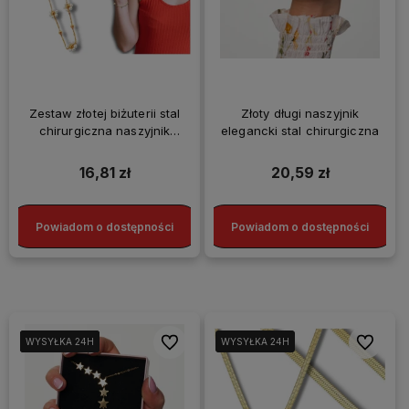
Zestaw złotej biżuterii stal
Złoty długi naszyjnik
chirurgiczna naszyjnik
elegancki stal chirurgiczna
bransoletka kwiatuszki
16,81 zł
20,59 zł
Powiadom o dostępności
Powiadom o dostępności
Do ulubionych
Do ulubi
WYSYŁKA 24H
WYSYŁKA 24H
WYSYŁKA 24H
WYSYŁKA 24H
WYSYŁKA 24H
WYSYŁKA 24H