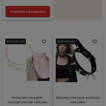
Powiadom o dostępności
Do ulubionych
Do ulubi
WYSYŁKA 24H
WYSYŁKA 24H
WYSYŁKA 24H
WYSYŁKA 24H
WYSYŁKA 24H
WYSYŁKA 24H
WYSYŁKA 24H
WYSYŁKA 24H
WYSYŁKA 24H
WYSYŁKA 24H
Pozłacany naszyjnik
Skórzany naszyjnik punkowy
chirurgiczna stal cyrkonie
kolczatka