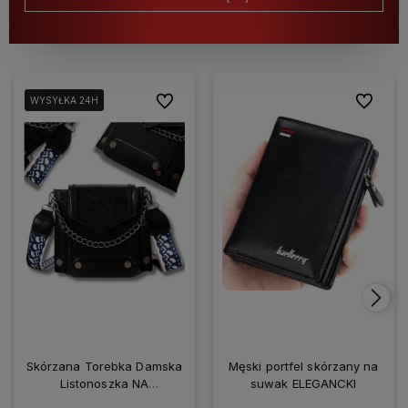
Do ulubionych
Do ulubio
WYSYŁKA 24H
WYSYŁKA 24H
Skórzana Torebka Damska
Męski portfel skórzany na
Listonoszka NA
suwak ELEGANCKI
SMARTFONA