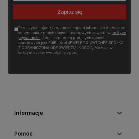
Zapisz się
Przeczytałem(am) i zrozumiałem(am) informacje dotyczące
korzystania z moich danych osobowych zawarte w
polityce
prywatności
. Administratorem podanych danych
osobowych jest EdiButik.pl JEWELRY & WATCHES SPÓŁKA
Z OGRANICZONĄ ODPOWIEDZIALNOŚCIĄ. Możesz w
każdym czasie wycofać tę zgodę.
Informacje
Pomoc