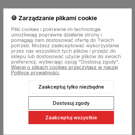
Moje konto
🍪 Zarządzanie plikami cookie
Pliki cookies i pokrewne im technologie
umożliwiają poprawne działanie strony i
Swiat Edibutik
pomagają nam dostosować ofertę do Twoich
potrzeb. Możesz zaakceptować wykorzystanie
przez nas wszystkich tych plików i przejść do
sklepu lub dostosować użycie plików do swoich
preferencji, wybierając opcję "Dostosuj zgody".
Więcej o plikach cookies przeczytasz w naszej
Polityce prywatności.
Zaakceptuj tylko niezbędne
Sklep internetowy Shoper Premium
Szablon Shoper Modern 3.0™
od GrowCommerce
Dostosuj zgody
Zaakceptuj wszystkie