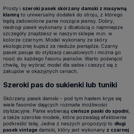
Prosty i
szeroki pasek skórzany damski z masywną
klamrą
to uniwersalny dodatek do stroju, z którego
będą zadowolone panie noszące jeansy. Dobry,
niedrogi pasek wykonany z dbałością o najmniejsze
szczegóły znajdziesz w naszym sklepie m.in. w
kolorze czarnym. Model wykonany ze skóry
ekologicznej kupisz za nieduże pieniądze. Czarny
pasek pasuje do stylizacji casualowych i można go
nosić do każdego fasonu jeansów. Warto poświęcić
chwilę, by wybrać model dla siebie i cieszyć się z
zakupów w okazyjnych cenach.
Szeroki pas do sukienki lub tuniki
Skórzany pasek damski – pod tym hasłem kryje się
wiele fasonów dających rozmaite możliwości
stylizacyjne. Panie wybierają
cieńsze paski do spodni
,
a także szerokie modele, które pozwalają efektownie
podkreślić talię. Jedna z naszych propozycji to
długi
pasek vintage
damski, który jest wykonany
z czarnej