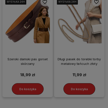
Do ulubionych
Do ulubi
WYSYŁKA 24H
WYSYŁKA 24H
WYSYŁKA 24H
WYSYŁKA 24H
WYSYŁKA 24H
WYSYŁKA 24H
WYSYŁKA 24H
WYSYŁKA 24H
WYSYŁKA 24H
WYSYŁKA 24H
WYSYŁKA 24H
WYSYŁKA 24H
Szeroki damski pas gorset
Długi pasek do torebki torby
skórzany
metalowy łańcuch złoty
18,99 zł
11,99 zł
Do koszyka
Do koszyka