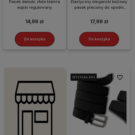
Pasek damski złota klamra
Elastyczny elegancki beżowy
wąski regulowany
pasek pleciony do spodni
mocny parciany
14,99 zł
17,99 zł
Do koszyka
Do koszyka
Do ulubio
WYSYŁKA 24H
WYSYŁKA 24H