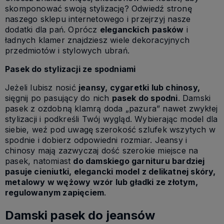
skomponować swoją stylizację? Odwiedź stronę
naszego sklepu internetowego i przejrzyj nasze
dodatki dla pań. Oprócz
eleganckich
pasków
i
ładnych klamer znajdziesz wiele dekoracyjnych
przedmiotów i stylowych ubrań.
Pasek do stylizacji ze spodniami
Jeżeli lubisz nosić
jeansy, cygaretki lub chinosy,
sięgnij po pasujący do nich
pasek do spodni
. Damski
pasek z ozdobną klamrą doda „pazura” nawet zwykłej
stylizacji i podkreśli Twój wygląd. Wybierając model dla
siebie, weź pod uwagę szerokość szlufek wszytych w
spodnie i dobierz odpowiedni rozmiar. Jeansy i
chinosy mają zazwyczaj dość szerokie miejsce na
pasek, natomiast
do damskiego garnituru bardziej
pasuje cieniutki, elegancki model z delikatnej skóry,
metalowy w wężowy wzór lub gładki ze złotym,
regulowanym zapięciem
.
Damski pasek do jeansów