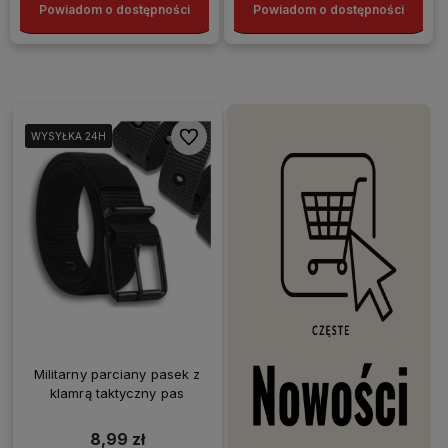
Powiadom o dostępności
Powiadom o dostępności
Do ulubionych
WYSYŁKA 24H
WYSYŁKA 24H
WYSYŁKA 24H
WYSYŁKA 24H
Militarny parciany pasek z
klamrą taktyczny pas
8,99 zł