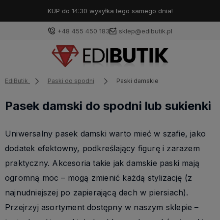
KUP do 14:30 wysyłka tego samego dnia!
+48 455 450 183
sklep@edibutik.pl
EdiButik
Paski do spodni
Paski damskie
Pasek damski do spodni lub sukienki
Uniwersalny pasek damski warto mieć w szafie, jako
dodatek efektowny, podkreślający figurę i zarazem
praktyczny. Akcesoria takie jak damskie paski mają
ogromną moc – mogą zmienić każdą stylizację (z
najnudniejszej po zapierającą dech w piersiach).
Przejrzyj asortyment dostępny w naszym sklepie –