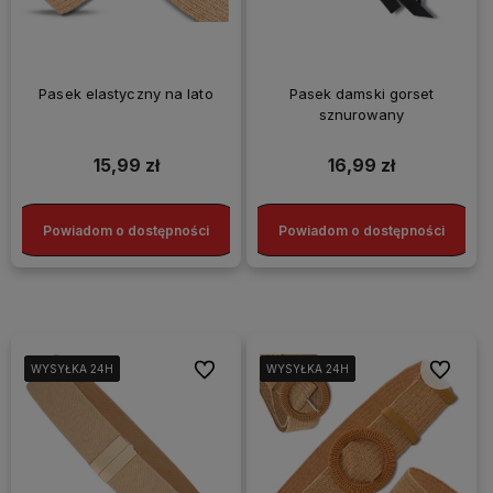
Pasek elastyczny na lato
Pasek damski gorset
sznurowany
15,99 zł
16,99 zł
Powiadom o dostępności
Powiadom o dostępności
Do ulubionych
Do ulubi
WYSYŁKA 24H
WYSYŁKA 24H
WYSYŁKA 24H
WYSYŁKA 24H
WYSYŁKA 24H
WYSYŁKA 24H
WYSYŁKA 24H
WYSYŁKA 24H
WYSYŁKA 24H