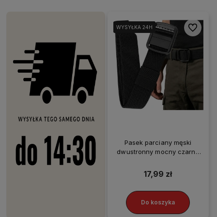
Do ulubio
WYSYŁKA 24H
WYSYŁKA 24H
WYSYŁKA 24H
Pasek parciany męski
dwustronny mocny czarny
120 cm
17,99 zł
Do koszyka