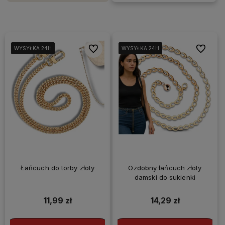
Do ulubionych
Do ulubi
WYSYŁKA 24H
WYSYŁKA 24H
WYSYŁKA 24H
WYSYŁKA 24H
WYSYŁKA 24H
WYSYŁKA 24H
WYSYŁKA 24H
WYSYŁKA 24H
Łańcuch do torby złoty
Ozdobny łańcuch złoty
damski do sukienki
11,99 zł
14,29 zł