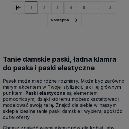
1
2
3
4
5
...
8
Tanie damskie paski, ładna klamra
do paska i paski elastyczne
Pasek może mieć różne rozmiary. Może być zarówno
małym akcentem w Twojej stylizacji, jak i jej głównym
punktem.
Paski
elastyczne
są elementem
pomocniczym, dzięki któremu możesz kształtować i
modelować swoją talię. Znajdź dla siebie w naszym
sklepie idealne tanie paski damskie i wybieraj spośród
dużej oferty.
Chcesz znaleźć więcej akcesoriów dla kobiet, aby