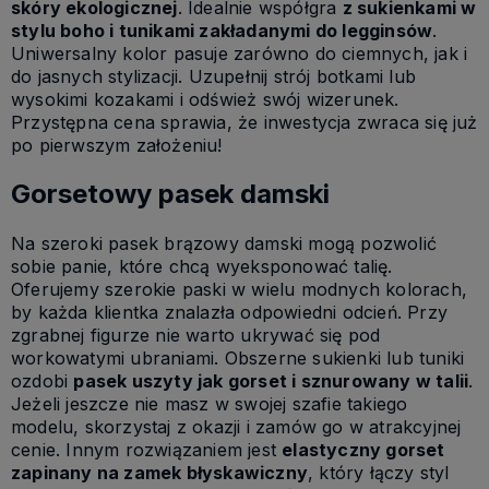
skóry ekologicznej
. Idealnie współgra
z sukienkami w
stylu boho i tunikami zakładanymi do legginsów
.
Uniwersalny kolor pasuje zarówno do ciemnych, jak i
do jasnych stylizacji. Uzupełnij strój botkami lub
wysokimi kozakami i odśwież swój wizerunek.
Przystępna cena sprawia, że inwestycja zwraca się już
po pierwszym założeniu!
Gorsetowy pasek damski
Na szeroki pasek brązowy damski mogą pozwolić
sobie panie, które chcą wyeksponować talię.
Oferujemy szerokie paski w wielu modnych kolorach,
by każda klientka znalazła odpowiedni odcień. Przy
zgrabnej figurze nie warto ukrywać się pod
workowatymi ubraniami. Obszerne sukienki lub tuniki
ozdobi
pasek uszyty jak gorset i sznurowany w talii
.
Jeżeli jeszcze nie masz w swojej szafie takiego
modelu, skorzystaj z okazji i zamów go w atrakcyjnej
cenie. Innym rozwiązaniem jest
elastyczny gorset
zapinany na zamek błyskawiczny
, który łączy styl