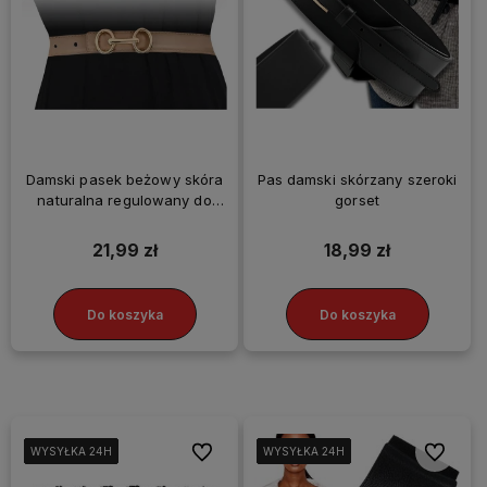
Damski pasek beżowy skóra
Pas damski skórzany szeroki
naturalna regulowany do
gorset
sukienki talia
21,99 zł
18,99 zł
Do koszyka
Do koszyka
Do ulubionych
Do ulubi
WYSYŁKA 24H
WYSYŁKA 24H
WYSYŁKA 24H
WYSYŁKA 24H
WYSYŁKA 24H
WYSYŁKA 24H
WYSYŁKA 24H
WYSYŁKA 24H
WYSYŁKA 24H
WYSYŁKA 24H
WYSYŁKA 24H
WYSYŁKA 24H
WYSYŁKA 24H
WYSYŁKA 24H