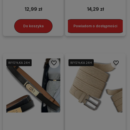
12,99 zł
14,29 zł
Do koszyka
Powiadom o dostępności
Do ulubionych
Do ulubi
WYSYŁKA 24H
WYSYŁKA 24H
WYSYŁKA 24H
WYSYŁKA 24H
WYSYŁKA 24H
WYSYŁKA 24H
WYSYŁKA 24H
WYSYŁKA 24H