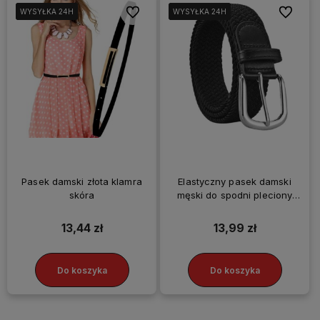
Do ulubionych
Do ulubi
WYSYŁKA 24H
WYSYŁKA 24H
WYSYŁKA 24H
WYSYŁKA 24H
WYSYŁKA 24H
WYSYŁKA 24H
Pasek damski złota klamra
Elastyczny pasek damski
skóra
męski do spodni pleciony
czarny mocny
13,44 zł
13,99 zł
Do koszyka
Do koszyka