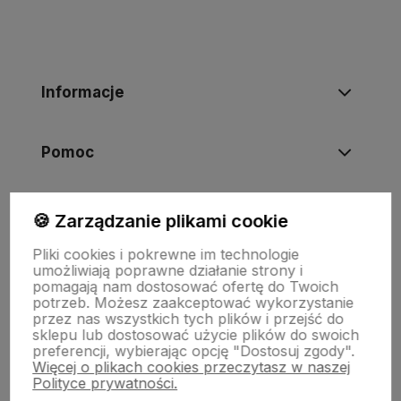
Informacje
Pomoc
Moje konto
🍪 Zarządzanie plikami cookie
Pliki cookies i pokrewne im technologie
umożliwiają poprawne działanie strony i
Swiat Edibutik
pomagają nam dostosować ofertę do Twoich
potrzeb. Możesz zaakceptować wykorzystanie
przez nas wszystkich tych plików i przejść do
sklepu lub dostosować użycie plików do swoich
preferencji, wybierając opcję "Dostosuj zgody".
Więcej o plikach cookies przeczytasz w naszej
Polityce prywatności.