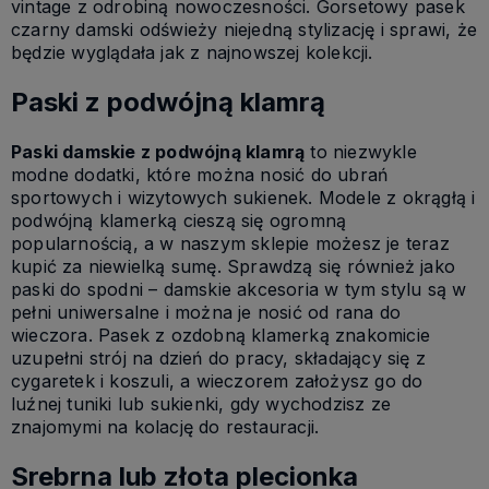
vintage z odrobiną nowoczesności. Gorsetowy
pasek
czarny damski
odświeży niejedną stylizację i sprawi, że
będzie wyglądała jak z najnowszej kolekcji.
Paski z podwójną klamrą
Paski damskie z podwójną klamrą
to niezwykle
modne dodatki, które można nosić do ubrań
sportowych i wizytowych sukienek. Modele z okrągłą i
podwójną klamerką cieszą się ogromną
popularnością, a w naszym sklepie możesz je teraz
kupić za niewielką sumę. Sprawdzą się również jako
paski do spodni – damskie akcesoria w tym stylu są w
pełni uniwersalne i można je nosić od rana do
wieczora. Pasek z ozdobną klamerką znakomicie
uzupełni strój na dzień do pracy, składający się z
cygaretek i koszuli, a wieczorem założysz go do
luźnej tuniki lub sukienki, gdy wychodzisz ze
znajomymi na kolację do restauracji.
Srebrna lub złota plecionka