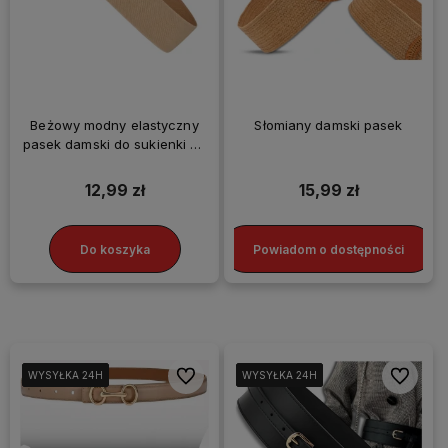
Beżowy modny elastyczny
Słomiany damski pasek
pasek damski do sukienki na
talię
12,99 zł
15,99 zł
Do koszyka
Powiadom o dostępności
Do ulubionych
Do ulubi
WYSYŁKA 24H
WYSYŁKA 24H
WYSYŁKA 24H
WYSYŁKA 24H
WYSYŁKA 24H
WYSYŁKA 24H
WYSYŁKA 24H
WYSYŁKA 24H
WYSYŁKA 24H
WYSYŁKA 24H