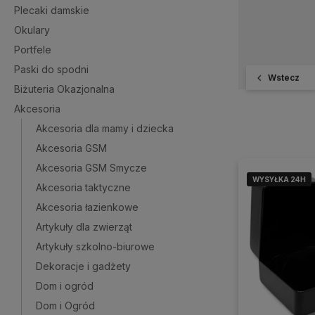
Plecaki damskie
Okulary
Portfele
Paski do spodni
Wstecz
Biżuteria Okazjonalna
Akcesoria
Akcesoria dla mamy i dziecka
Akcesoria GSM
Akcesoria GSM Smycze
WYSYŁKA 24H
WYSYŁKA 24H
WYSYŁKA 24H
Akcesoria taktyczne
Akcesoria łazienkowe
Artykuły dla zwierząt
Artykuły szkolno-biurowe
Dekoracje i gadżety
Dom i ogród
Dom i Ogród