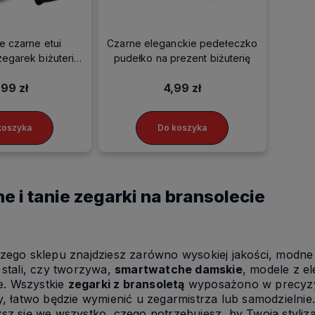
e czarne etui
Czarne eleganckie pedełeczko
zegarek biżuterię
pudełko na prezent biżuterię
 skóra
,99 zł
4,99 zł
koszyka
Do koszyka
e i tanie zegarki na bransolecie
zego sklepu znajdziesz zarówno wysokiej jakości, modne
 stali, czy tworzywa,
smartwatche damskie
, modele z e
. Wszystkie
zegarki z bransoletą
wyposażono w precyzyj
y, łatwo będzie wymienić u zegarmistrza lub samodzielnie. 
sz się we wszystko, czego potrzebujesz, by Twoja styliza