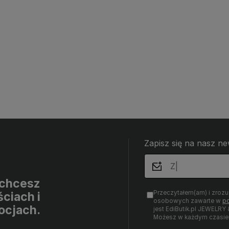
Zapisz się na nasz ne
i chcesz
Przeczytałem(am) i zroz
ciach i
osobowych zawarte w
po
ocjach.
jest EdiButik.pl JEWE
Możesz w każdym czasie 