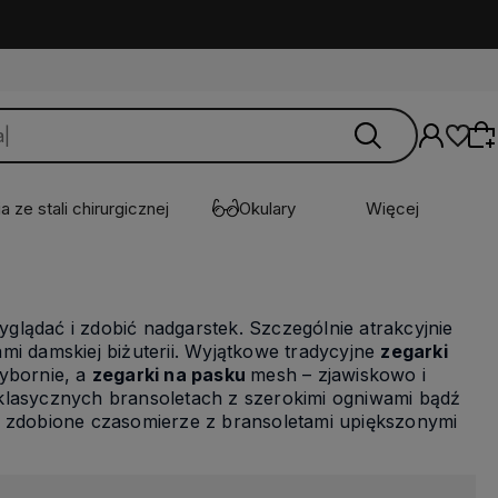
a ze stali chirurgicznej
Okulary
Więcej
Wybierz coś dla siebie z naszej aktualnej
lądać i zdobić nadgarstek. Szczególnie atrakcyjnie
oferty lub zaloguj się, aby przywrócić dodane
i damskiej biżuterii. Wyjątkowe tradycyjne
zegarki
produkty do listy z poprzedniej sesji.
wybornie, a
zegarki na pasku
mesh – zjawiskowo i
klasycznych bransoletach z szerokimi ogniwami bądź
o zdobione czasomierze z bransoletami upiększonymi