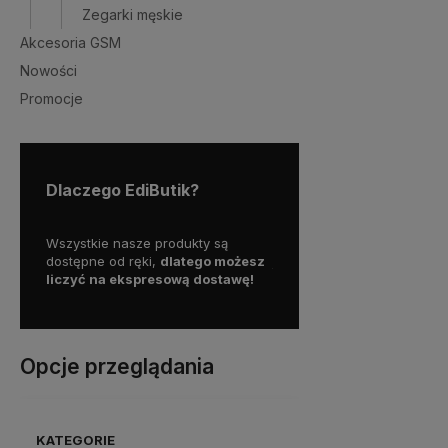
Zegarki męskie
Akcesoria GSM
Nowości
Promocje
Dlaczego EdiButik?
my więc
Wszystkie nasze produkty są
Skorzystaj z darmowej d
a
dostępne od ręki,
dlatego możesz
już od
150 zł!
liczyć na ekspresową dostawę!
Opcje przeglądania
KATEGORIE