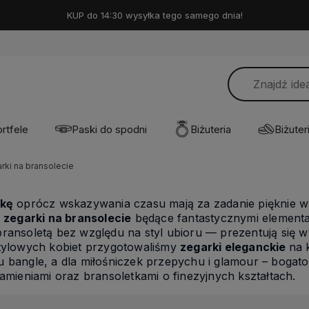
KUP do 14:30 wysyłka tego samego dnia!
rtfele
Paski do spodni
Biżuteria
Biżuteri
rki na bransolecie
ękę
oprócz wskazywania czasu mają za zadanie pięknie wyg
ę
zegarki na bransolecie
będące fantastycznymi elementam
ransoletą bez względu na styl ubioru — prezentują się 
stylowych kobiet przygotowaliśmy
zegarki eleganckie
na 
 bangle, a dla miłośniczek przepychu i glamour – bogat
kamieniami oraz bransoletkami o finezyjnych kształtach.