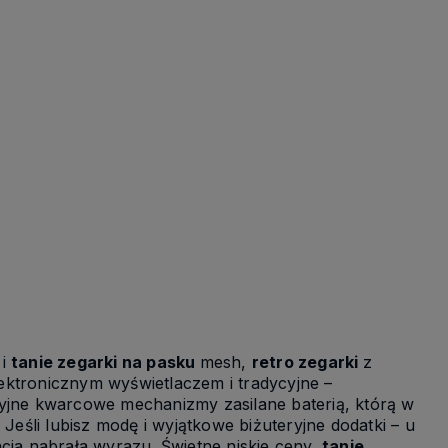
 i
tanie zegarki na pasku
mesh,
retro zegarki
z
lektronicznym wyświetlaczem i tradycyjne –
ne kwarcowe mechanizmy zasilane baterią, którą w
Jeśli lubisz modę i wyjątkowe biżuteryjne dodatki – u
cja nabrała wyrazu. Świetne niskie ceny,
tanie