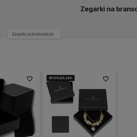
Zegarki na brans
Zegarki na bransolecie
WYSYŁKA 24H
WYSYŁKA 24H
WYSYŁKA 24H
Do ulubionych
Do ulubionych