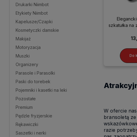
Drukarki Niimbot
Etykiety Niimbot
Elegancki
Kapelusze/Czapki
szkatułka na 
Kosmetyczki damskie
eko
13
Makijaż
Motoryzacja
Muszki
Do 
Organizery
Parasole i Parasolki
Paski do torebek
Atrakcyjn
Pojemniki i kasetki na leki
Pozostałe
Premium
W ofercie nas
Pędzle fryzjerskie
bransoletą ze
wskazówkowe
Rękawiczki
razie potrzeb
Saszetki i nerki
nas zaopatrzy