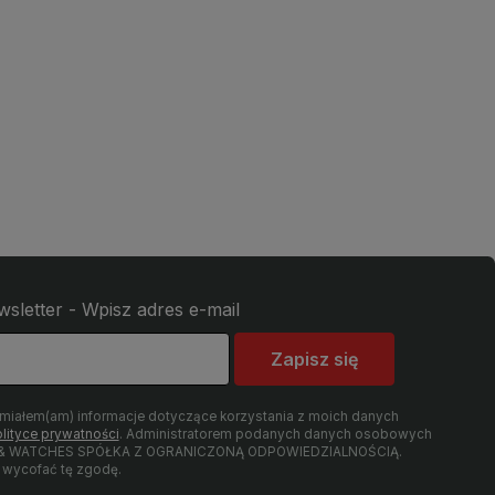
wsletter - Wpisz adres e-mail
Zapisz się
umiałem(am) informacje dotyczące korzystania z moich danych
lityce prywatności
. Administratorem podanych danych osobowych
LRY & WATCHES SPÓŁKA Z OGRANICZONĄ ODPOWIEDZIALNOŚCIĄ.
wycofać tę zgodę.