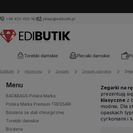
+48 455 450 183
sklep@edibutik.pl
Torebki damskie
Plecaki damskie
Po
EdiButik
Akcesoria
Zegarki
Zegarki damskie
Zega
Menu
Zegarki na r
prezentują si
BAD&BAGS Polska Marka
klasyczne
z b
Polska Marka Premium TRESSARI
modnie. Dla 
opaskach typu
Biżuteria ze stali chirurgicznej
cyrkoniami i 
Torebki damskie
Biżuteria