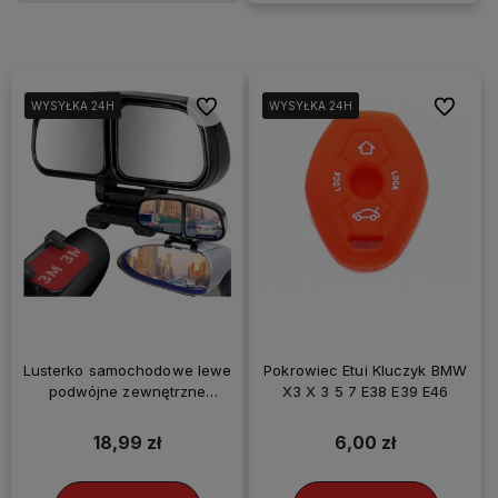
Do ulubionych
Do ulubi
WYSYŁKA 24H
WYSYŁKA 24H
WYSYŁKA 24H
WYSYŁKA 24H
WYSYŁKA 24H
Lusterko samochodowe lewe
Pokrowiec Etui Kluczyk BMW
podwójne zewnętrzne
X3 X 3 5 7 E38 E39 E46
boczne martwe pole
18,99 zł
6,00 zł