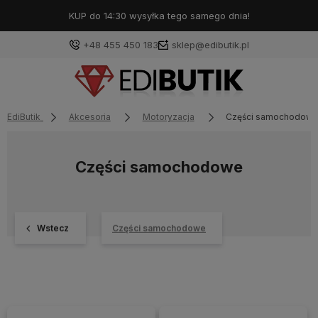
KUP do 14:30 wysyłka tego samego dnia!
+48 455 450 183
sklep@edibutik.pl
EdiButik
Akcesoria
Motoryzacja
Części samochodow
Części samochodowe
Wstecz
Części samochodowe