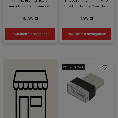
Etui Na Kluczyk Karta
Etui Pokrowiec Klucz CRV
Samochodowa Uniwersalne
HRV Honda City Civic Jazz
ABS Ochronne
18,99 zł
1,99 zł
Powiadom o dostępności
Powiadom o dostępności
Do ulubio
WYSYŁKA 24H
WYSYŁKA 24H
WYSYŁKA 24H
WYSYŁKA 24H