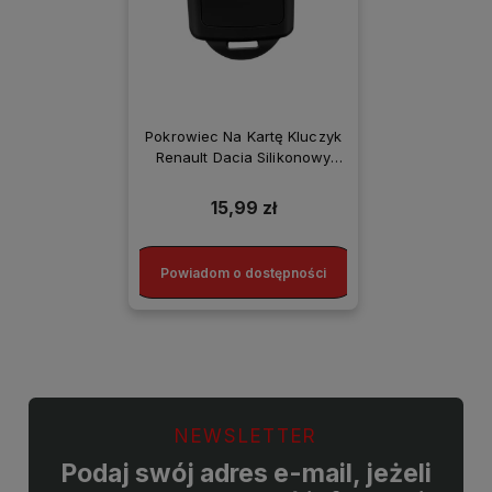
Pokrowiec Na Kartę Kluczyk
Renault Dacia Silikonowy
Czarny Etui
15,99 zł
Powiadom o dostępności
NEWSLETTER
Podaj swój adres e-mail, jeżeli