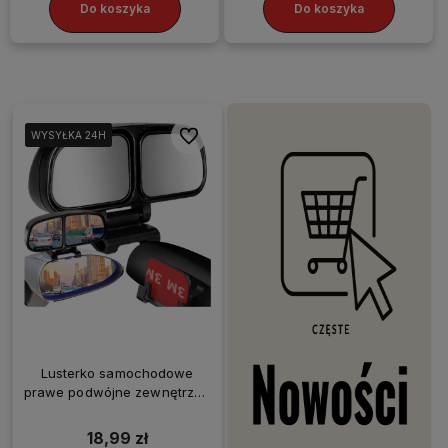
Do koszyka
Do koszyka
Do ulubionych
WYSYŁKA 24H
WYSYŁKA 24H
WYSYŁKA 24H
WYSYŁKA 24H
Lusterko samochodowe
prawe podwójne zewnętrzne
boczne martwe pole
18,99 zł