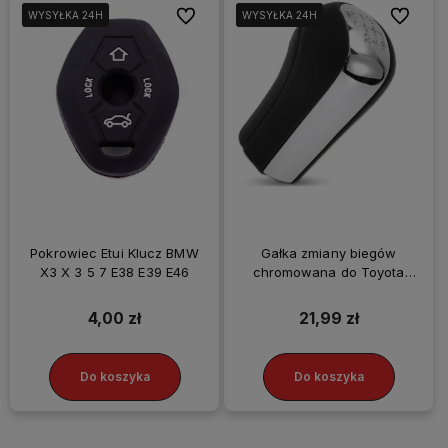
Do ulubionych
Do ulubi
WYSYŁKA 24H
WYSYŁKA 24H
WYSYŁKA 24H
WYSYŁKA 24H
WYSYŁKA 24H
WYSYŁKA 24H
Pokrowiec Etui Klucz BMW
Gałka zmiany biegów
X3 X 3 5 7 E38 E39 E46
chromowana do Toyota
Corolla Yaris Aygo Verso
Avensis RAV4
4,00 zł
21,99 zł
Do koszyka
Do koszyka