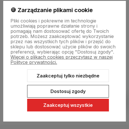
Moje konto
🍪 Zarządzanie plikami cookie
Pliki cookies i pokrewne im technologie
umożliwiają poprawne działanie strony i
Swiat Edibutik
pomagają nam dostosować ofertę do Twoich
potrzeb. Możesz zaakceptować wykorzystanie
przez nas wszystkich tych plików i przejść do
sklepu lub dostosować użycie plików do swoich
preferencji, wybierając opcję "Dostosuj zgody".
Więcej o plikach cookies przeczytasz w naszej
Polityce prywatności.
Zaakceptuj tylko niezbędne
Sklep internetowy Shoper Premium
Szablon Shoper Modern 3.0™
od GrowCommerce
Dostosuj zgody
Pokaż filtry
Zaakceptuj wszystkie