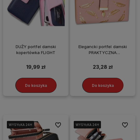
DUŻY portfel damski
Elegancki portfel damski
kopertówka FLIGHT
PRAKTYCZNA
PORTMONETKA NA ZAMEK
LISTKI
19,99 zł
23,28 zł
Do koszyka
Do koszyka
Do ulubionych
Do ulubi
WYSYŁKA 24H
WYSYŁKA 24H
WYSYŁKA 24H
WYSYŁKA 24H
WYSYŁKA 24H
WYSYŁKA 24H
WYSYŁKA 24H
WYSYŁKA 24H