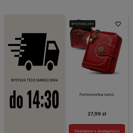
Do ulubio
WYSYŁKA 24H
WYSYŁKA 24H
WYSYŁKA 24H
WYSYŁKA 24H
Portmonetka boho
27,99 zł
Powiadom o dostępności