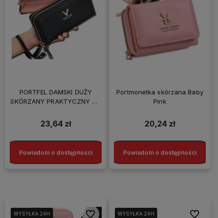
PORTFEL DAMSKI DUŻY
Portmonetka skórzana Baby
SKÓRZANY PRAKTYCZNY NA
Pink
TELEFON IPHONE
23,64 zł
20,24 zł
Powiadom o dostępności
Powiadom o dostępności
Do ulubionych
Do ulubi
WYSYŁKA 24H
WYSYŁKA 24H
WYSYŁKA 24H
WYSYŁKA 24H
WYSYŁKA 24H
WYSYŁKA 24H
WYSYŁKA 24H
WYSYŁKA 24H