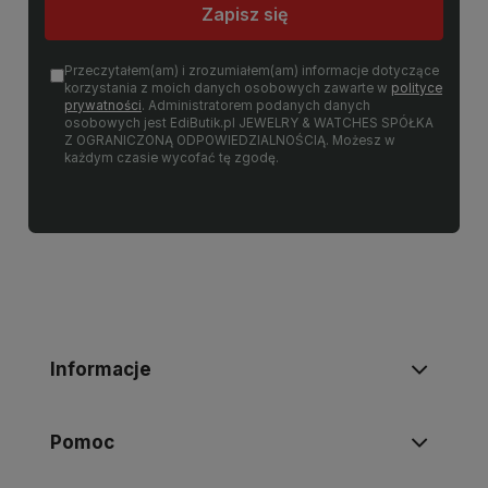
Zapisz się
Przeczytałem(am) i zrozumiałem(am) informacje dotyczące
korzystania z moich danych osobowych zawarte w
polityce
prywatności
. Administratorem podanych danych
osobowych jest EdiButik.pl JEWELRY & WATCHES SPÓŁKA
Z OGRANICZONĄ ODPOWIEDZIALNOŚCIĄ. Możesz w
każdym czasie wycofać tę zgodę.
Informacje
Pomoc