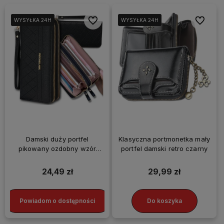
Do ulubionych
Do ulubi
WYSYŁKA 24H
WYSYŁKA 24H
WYSYŁKA 24H
WYSYŁKA 24H
WYSYŁKA 24H
WYSYŁKA 24H
WYSYŁKA 24H
Damski duży portfel
Klasyczna portmonetka mały
pikowany ozdobny wzór
portfel damski retro czarny
praktyczny
24,49 zł
29,99 zł
Powiadom o dostępności
Do koszyka