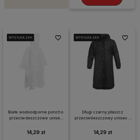
Do ulubionych
Do ulubi
WYSYŁKA 24H
WYSYŁKA 24H
WYSYŁKA 24H
WYSYŁKA 24H
WYSYŁKA 24H
WYSYŁKA 24H
WYSYŁKA 24H
WYSYŁKA 24H
Białe wodoodporne poncho
Długi czarny płaszcz
przeciwdeszczowe unisex
przeciwdeszczowy unisex z
pelerynka
kapturem na napy
14,29 zł
14,29 zł