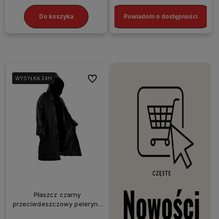
Do koszyka
Powiadom o dostępności
Do ulubionych
WYSYŁKA 24H
WYSYŁKA 24H
WYSYŁKA 24H
WYSYŁKA 24H
Płaszcz czarny
przeciwdeszczowy peleryna
wodoodporny EVA mocny