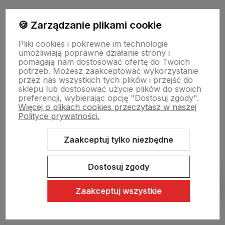
Moje konto
🍪 Zarządzanie plikami cookie
Pliki cookies i pokrewne im technologie
umożliwiają poprawne działanie strony i
Swiat Edibutik
pomagają nam dostosować ofertę do Twoich
potrzeb. Możesz zaakceptować wykorzystanie
przez nas wszystkich tych plików i przejść do
sklepu lub dostosować użycie plików do swoich
preferencji, wybierając opcję "Dostosuj zgody".
Więcej o plikach cookies przeczytasz w naszej
Polityce prywatności.
Zaakceptuj tylko niezbędne
Sklep internetowy Shoper Premium
Szablon Shoper Modern 3.0™
od GrowCommerce
Dostosuj zgody
Pokaż filtry
Zaakceptuj wszystkie