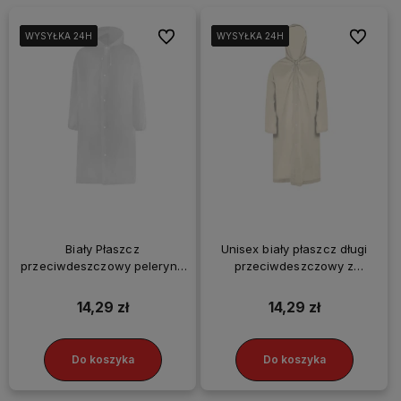
Do ulubionych
Do ulubi
WYSYŁKA 24H
WYSYŁKA 24H
WYSYŁKA 24H
WYSYŁKA 24H
WYSYŁKA 24H
WYSYŁKA 24H
WYSYŁKA 24H
WYSYŁKA 24H
Biały Płaszcz
Unisex biały płaszcz długi
przeciwdeszczowy peleryna
przeciwdeszczowy z
wodoodporny EVA mocny
kapturem na napy
14,29 zł
14,29 zł
Do koszyka
Do koszyka