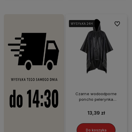
Do ulubio
WYSYŁKA 24H
WYSYŁKA 24H
WYSYŁKA 24H
WYSYŁKA 24H
Czarne wodoodporne
poncho pelerynka
przeciwdeszczowe płaszcz
13,39 zł
Do koszyka