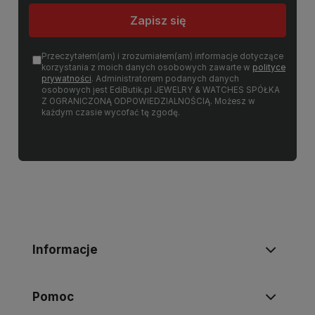
Zapisz się
Przeczytałem(am) i zrozumiałem(am) informacje dotyczące
korzystania z moich danych osobowych zawarte w
polityce
prywatności
. Administratorem podanych danych
osobowych jest EdiButik.pl JEWELRY & WATCHES SPÓŁKA
Z OGRANICZONĄ ODPOWIEDZIALNOŚCIĄ. Możesz w
każdym czasie wycofać tę zgodę.
Informacje
Pomoc