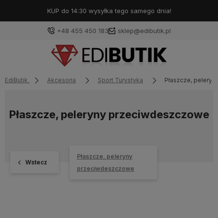
KUP do 14:30 wysyłka tego samego dnia!
+48 455 450 183
sklep@edibutik.pl
EdiButik
Akcesoria
Sport Turystyka
Płaszcze, pelery
Płaszcze, peleryny przeciwdeszczowe
Płaszcze, peleryny
Wstecz
przeciwdeszczowe