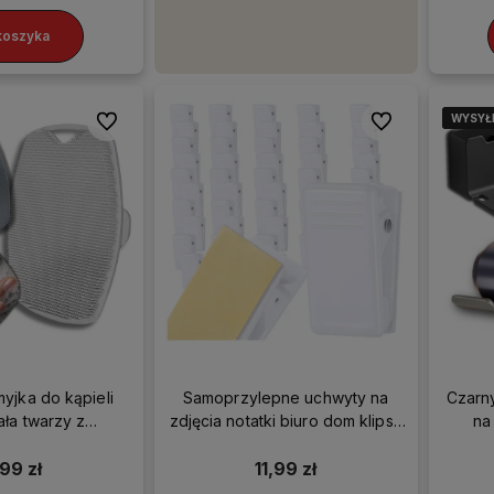
koszyka
WYSYŁ
WYSYŁ
WYSYŁ
WYSYŁ
Do ulubionych
Do ulubionych
myjka do kąpieli
Samoprzylepne uchwyty na
Czarn
ała twarzy z
zdjęcia notatki biuro dom klipsy
na
znym uchwytem
zestaw 50 szt
99 zł
11,99 zł