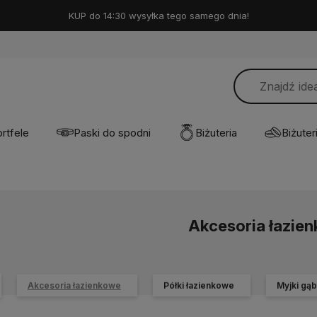
KUP do 14:30 wysyłka tego samego dnia!
rtfele
Paski do spodni
Biżuteria
Biżuteri
Akcesoria łazie
Akcesoria łazienkowe
Półki łazienkowe
Myjki gąb