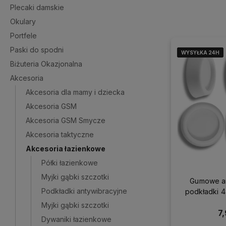
Plecaki damskie
Okulary
Portfele
Paski do spodni
WYSYŁKA 24H
WYSYŁKA 24H
WYSYŁKA 24H
WYSYŁKA 24H
Biżuteria Okazjonalna
Akcesoria
Akcesoria dla mamy i dziecka
Akcesoria GSM
Akcesoria GSM Smycze
Akcesoria taktyczne
Akcesoria łazienkowe
Półki łazienkowe
Myjki gąbki szczotki
Gumowe an
Podkładki antywibracyjne
podkładki 4
suszar
Myjki gąbki szczotki
7,
Dywaniki łazienkowe