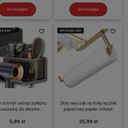
Do koszyka
Do koszyka
KA 24H
KA 24H
KA 24H
KA 24H
WYSYŁKA 24H
WYSYŁKA 24H
WYSYŁKA 24H
WYSYŁKA 24H
Do ulubionych
Do ulubio
y uchwyt samoprzylepny
Złoty wieszak na folię ręcznik
 suszarkę do włosów
papierowy papier uchwyt
organizer
5,99 zł
25,99 zł