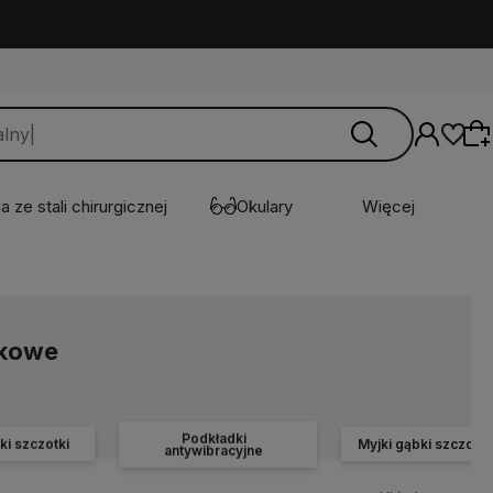
a ze stali chirurgicznej
Okulary
Więcej
Wybierz coś dla siebie z naszej aktualnej
oferty lub zaloguj się, aby przywrócić dodane
nkowe
produkty do listy z poprzedniej sesji.
Podkładki
ki szczotki
Myjki gąbki szczotki
antywibracyjne