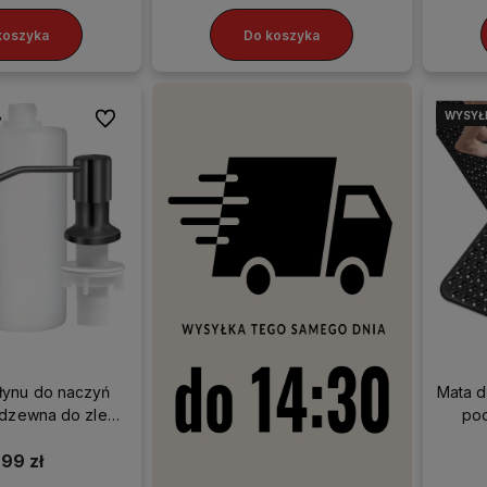
koszyka
Do koszyka
WYSYŁ
Do ulubionych
łynu do naczyń
Mata d
erdzewna do zlewu
pod
l czarny
,99 zł