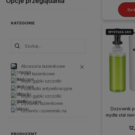
Opcje przeglądania
Do 
KATEGORIE
WYSYŁKA 24H
Akcesoria łazienkowe
Półki łazienkowe
Myjki gąbki szczotki
Podkładki antywibracyjne
Myjki gąbki szczotki
Dywaniki łazienkowe
Dozownik p
Uchwyty i pojemniki na
mydła stal ni
papier
500m
Wieszaki
12
Kubki i pojemniki
PRODUCENT