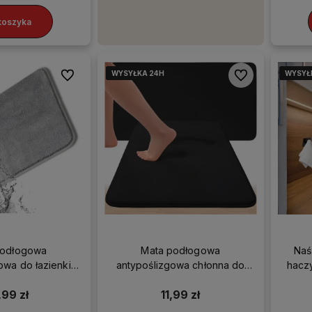
koszyka
WYSYŁKA 24H
WYSYŁKA 24H
WYSYŁKA 24H
WYSYŁKA 24H
WYSYŁ
WYSYŁ
WYSYŁ
WYSYŁ
Do ulubionych
Do ulubionych
podłogowa
Mata podłogowa
Naś
owa do łazienki
antypoślizgowa chłonna do
hacz
hłonna szara
łazienki czarna miękka
,99 zł
11,99 zł