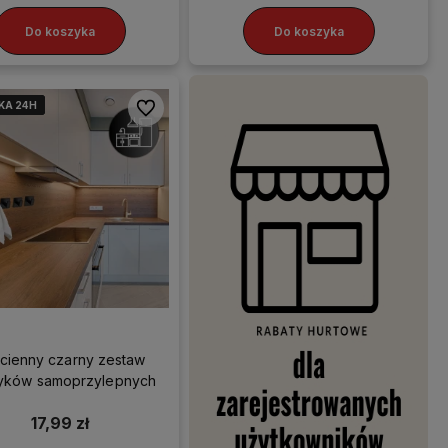
Do koszyka
Do koszyka
KA 24H
KA 24H
KA 24H
KA 24H
Do ulubionych
cienny czarny zestaw
yków samoprzylepnych
17,99 zł