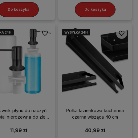
Do koszyka
Do koszyka
KA 24H
WYSYŁKA 24H
WYSYŁKA 24H
WYSYŁKA 24H
WYSYŁKA 24H
Do ulubionych
Do ulubio
wnik płynu do naczyń
Półka łazienkowa kuchenna
stal nierdzewna do zlewu
czarna wisząca 40 cm
350ml czarny
11,99 zł
40,99 zł