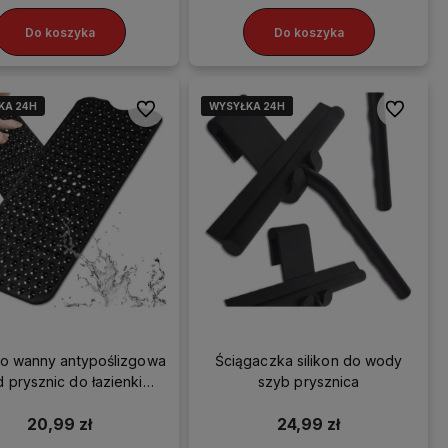
Do koszyka
Do koszyka
KA 24H
WYSYŁKA 24H
WYSYŁKA 24H
WYSYŁKA 24H
WYSYŁKA 24H
Do ulubionych
Do ulubio
o wanny antypoślizgowa
Ściągaczka silikon do wody
 prysznic do łazienki
szyb prysznica
100x40 cm czarna
20,99 zł
24,99 zł