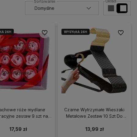
Układ
KA 24H
WYSYŁKA 24H
Do ulubionych
Do ulubio
achowe róże mydlane
Czarne Wytrzymałe Wieszaki
acyjne zestaw 9 szt na
Metalowe Zestaw 10 Szt Do
prezent czerwony
Garderoby Szafy
17,59 zł
13,99 zł