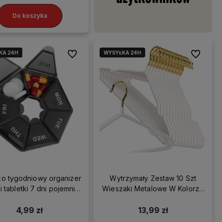
Do koszyka
KA 24H
KA 24H
KA 24H
KA 24H
WYSYŁKA 24H
Do ulubionych
Do ulubio
są
 możesz
ko tygodniowy organizer
Wytrzymały Zestaw 10 Szt
stawę!
i tabletki 7 dni pojemnik
Wieszaki Metalowe W Kolorze
kasetka
Białym Uniwersalne
4,99 zł
13,99 zł