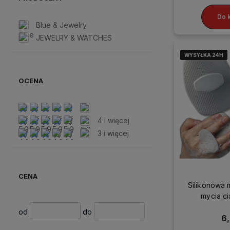
łazienkowe
Do 
Dozowniki do mydła
Blue & Jewelry
JEWELRY & WATCHES
WYSYŁKA 24H
WYSYŁKA 24H
WYSYŁKA 24H
WYSYŁKA 24H
OCENA
4 i więcej
3 i więcej
CENA
Silikonowa 
mycia ci
ergonomic
od
do
6,