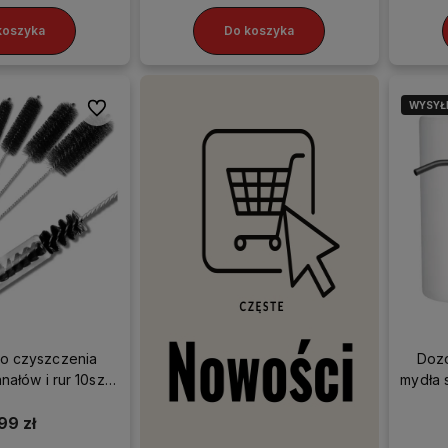
koszyka
Do koszyka
WYSYŁ
Do ulubionych
o czyszczenia
Dozo
ałów i rur 10szt
mydła 
estaw
99 zł