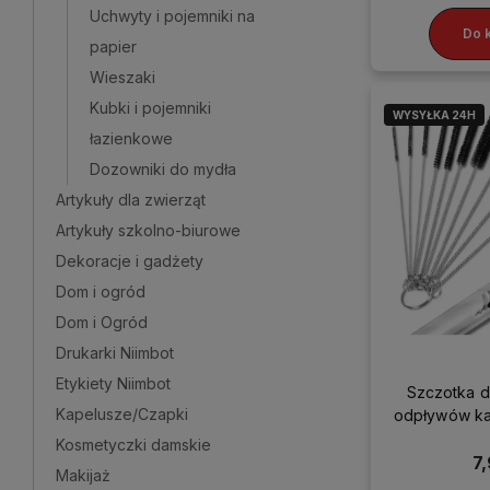
Uchwyty i pojemniki na
Do 
papier
Wieszaki
Kubki i pojemniki
WYSYŁKA 24H
łazienkowe
Dozowniki do mydła
Artykuły dla zwierząt
Artykuły szkolno-biurowe
Dekoracje i gadżety
Dom i ogród
Dom i Ogród
Drukarki Niimbot
Etykiety Niimbot
Szczotka d
Kapelusze/Czapki
odpływów kan
z
Kosmetyczki damskie
7,
Makijaż