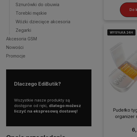
Sznurówki do obuwia
Do 
Torebki męskie
Wózki dziecięce akcesoria
Zegarki
WYSYŁKA 24H
WYSYŁKA 24H
WYSYŁKA 24H
WYSYŁKA 24H
Akcesoria GSM
Nowości
Promocje
Dlaczego EdiButik?
my więc
Wszystkie nasze produkty są
Skorzystaj z darmowej d
a
dostępne od ręki,
dlatego możesz
już od
150 zł!
Pudełko ty
liczyć na ekspresową dostawę!
organizer n
pojemn
6,