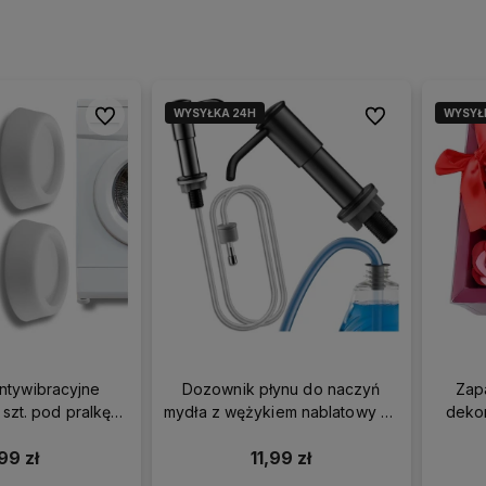
WYSYŁKA 24H
WYSYŁ
Do ulubionych
Do ulubionych
tywibracyjne
Dozownik płynu do naczyń
Zap
 szt. pod pralkę
mydła z wężykiem nablatowy na
dekor
kę lodówkę
zlew czarny
99 zł
11,99 zł