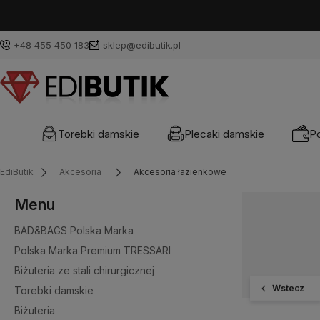
+48 455 450 183
sklep@edibutik.pl
Torebki damskie
Plecaki damskie
Po
EdiButik
Akcesoria
Akcesoria łazienkowe
Menu
BAD&BAGS Polska Marka
Polska Marka Premium TRESSARI
Biżuteria ze stali chirurgicznej
Wstecz
Torebki damskie
Biżuteria