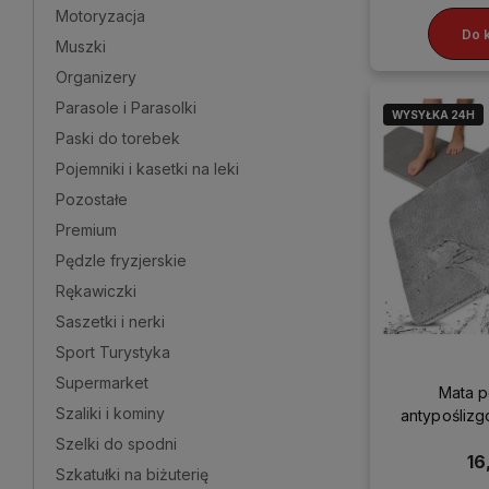
Motoryzacja
Do 
Muszki
Organizery
Parasole i Parasolki
WYSYŁKA 24H
Paski do torebek
Pojemniki i kasetki na leki
Pozostałe
Premium
Pędzle fryzjerskie
Rękawiczki
Saszetki i nerki
Sport Turystyka
Supermarket
Mata 
Szaliki i kominy
antypoślizg
miękka c
Szelki do spodni
16
Szkatułki na biżuterię