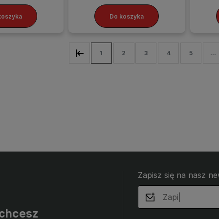
koszyka
Do koszyka
1
2
3
4
5
...
Zapisz się na nasz ne
i chcesz