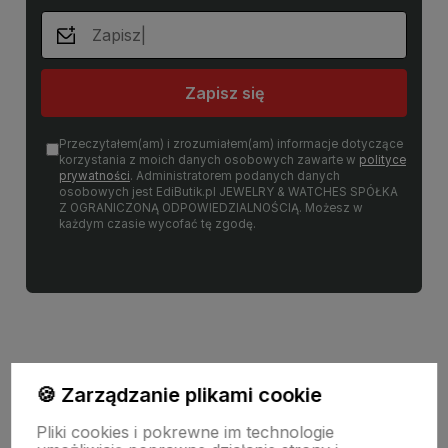
Zapisz się
Przeczytałem(am) i zrozumiałem(am) informacje dotyczące
korzystania z moich danych osobowych zawarte w
polityce
prywatności
. Administratorem podanych danych
osobowych jest EdiButik.pl JEWELRY & WATCHES SPÓŁKA
Z OGRANICZONĄ ODPOWIEDZIALNOŚCIĄ. Możesz w
każdym czasie wycofać tę zgodę.
🍪 Zarządzanie plikami cookie
Informacje
Pliki cookies i pokrewne im technologie