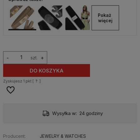
Pokaż 
więcej
-
szt.
+
DO KOSZYKA
Zyskujesz
1
pkt [
?
]
Wysyłka w:
24 godziny
Producent:
JEWELRY & WATCHES