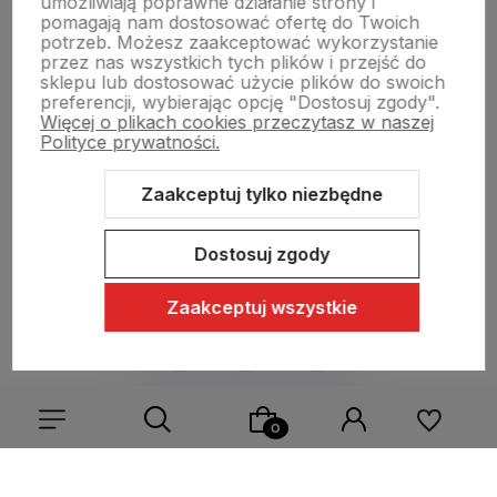
umożliwiają poprawne działanie strony i
pomagają nam dostosować ofertę do Twoich
Pomoc
potrzeb. Możesz zaakceptować wykorzystanie
przez nas wszystkich tych plików i przejść do
sklepu lub dostosować użycie plików do swoich
preferencji, wybierając opcję "Dostosuj zgody".
Moje konto
Więcej o plikach cookies przeczytasz w naszej
Polityce prywatności.
Swiat Edibutik
Zaakceptuj tylko niezbędne
Dostosuj zgody
Zaakceptuj wszystkie
Sklep internetowy Shoper Premium
Szablon Shoper Modern 3.0™
od GrowCommerce