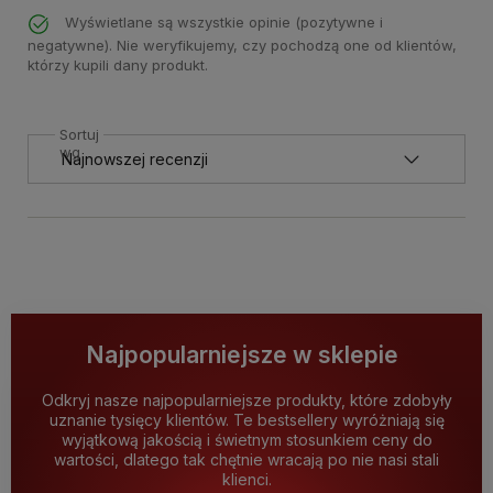
Wyświetlane są wszystkie opinie (pozytywne i
negatywne). Nie weryfikujemy, czy pochodzą one od klientów,
którzy kupili dany produkt.
Sortuj
wg
Najpopularniejsze w sklepie
Odkryj nasze najpopularniejsze produkty, które zdobyły
uznanie tysięcy klientów. Te bestsellery wyróżniają się
wyjątkową jakością i świetnym stosunkiem ceny do
wartości, dlatego tak chętnie wracają po nie nasi stali
klienci.