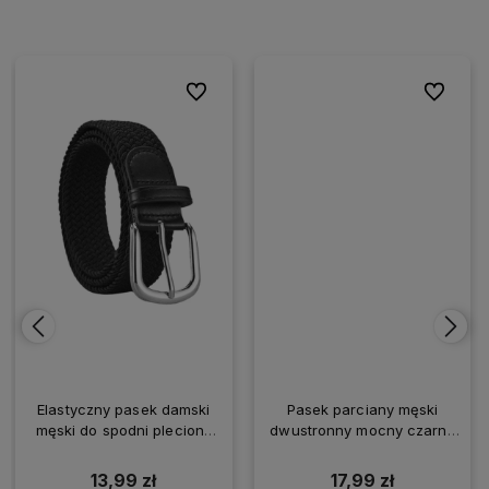
ionych
ionych
Do ulubionych
Do ulubionych
Do ulubio
Do ulubio
Elastyczny pasek damski
Pasek parciany męski
męski do spodni pleciony
dwustronny mocny czarny
czarny mocny
120 cm
13,99 zł
17,99 zł