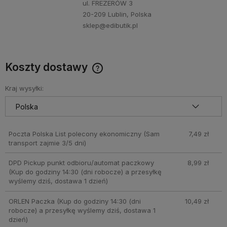
ul. FREZERÓW 3
20-209 Lublin, Polska
sklep@edibutik.pl
Koszty dostawy
Cena nie zawiera ewentualnych kosztów płatności
Kraj wysyłki:
Poczta Polska List polecony ekonomiczny
(Sam
7,49 zł
transport zajmie 3/5 dni)
DPD Pickup punkt odbioru/automat paczkowy
8,99 zł
(Kup do godziny 14:30 (dni robocze) a przesyłkę
wyślemy dziś, dostawa 1 dzień)
ORLEN Paczka
(Kup do godziny 14:30 (dni
10,49 zł
robocze) a przesyłkę wyślemy dziś, dostawa 1
dzień)