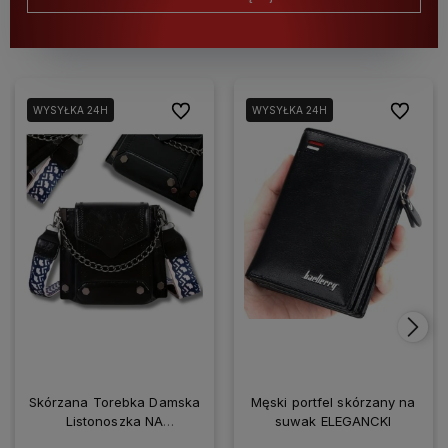
Do ulubionych
Do ulubio
WYSYŁKA 24H
WYSYŁKA 24H
Skórzana Torebka Damska
Męski portfel skórzany na
Listonoszka NA
suwak ELEGANCKI
SMARTFONA