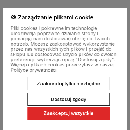
Moje konto
🍪 Zarządzanie plikami cookie
Pliki cookies i pokrewne im technologie
umożliwiają poprawne działanie strony i
Swiat Edibutik
pomagają nam dostosować ofertę do Twoich
potrzeb. Możesz zaakceptować wykorzystanie
przez nas wszystkich tych plików i przejść do
sklepu lub dostosować użycie plików do swoich
preferencji, wybierając opcję "Dostosuj zgody".
Więcej o plikach cookies przeczytasz w naszej
Polityce prywatności.
Zaakceptuj tylko niezbędne
Sklep internetowy Shoper Premium
Szablon Shoper Modern 3.0™
od GrowCommerce
Dostosuj zgody
Zaakceptuj wszystkie