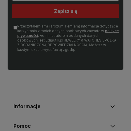
Zapisz się
Przeczytałem(am) i zrozumiałem(am) informacje dotyczące
korzystania z moich danych osobowych zawarte w
polityce
prywatności
. Administratorem podanych danych
osobowych jest EdiButik.pl JEWELRY & WATCHES SPÓŁKA
Z OGRANICZONĄ ODPOWIEDZIALNOŚCIĄ. Możesz w
każdym czasie wycofać tę zgodę.
Informacje
Pomoc