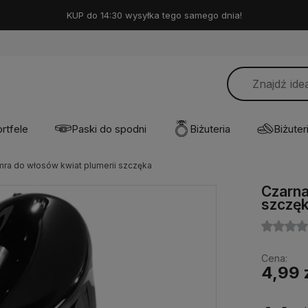
KUP do 14:30 wysyłka tego samego dnia!
rtfele
Paski do spodni
Biżuteria
Biżuteri
mra do włosów kwiat plumerii szczęka
Czarna
szczę
Cena:
4,99 