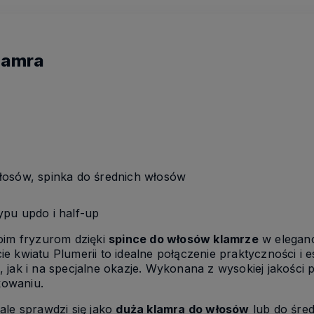
lamra
osów, spinka do średnich włosów
ypu updo i half-up
oim fryzurom dzięki
spince do włosów klamrze
w eleganc
 kwiatu Plumerii to idealne połączenie praktyczności i e
jak i na specjalne okazje. Wykonana z wysokiej jakości pla
owaniu.
ale sprawdzi się jako
duża klamra do włosów
lub do śred