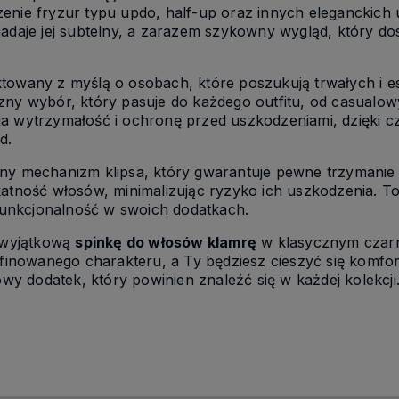
enie fryzur typu updo, half-up oraz innych eleganckich 
nadaje jej subtelny, a zarazem szykowny wygląd, który d
ktowany z myślą o osobach, które poszukują trwałych i 
zny wybór, który pasuje do każdego outfitu, od casualow
a wytrzymałość i ochronę przed uszkodzeniami, dzięki c
d.
ny mechanizm klipsa, który gwarantuje pewne trzymanie f
katność włosów, minimalizując ryzyko ich uszkodzenia. To
 funkcjonalność w swoich dodatkach.
ę wyjątkową
spinkę do włosów klamrę
w klasycznym czarny
rafinowanego charakteru, a Ty będziesz cieszyć się komfo
owy dodatek, który powinien znaleźć się w każdej kolekcji