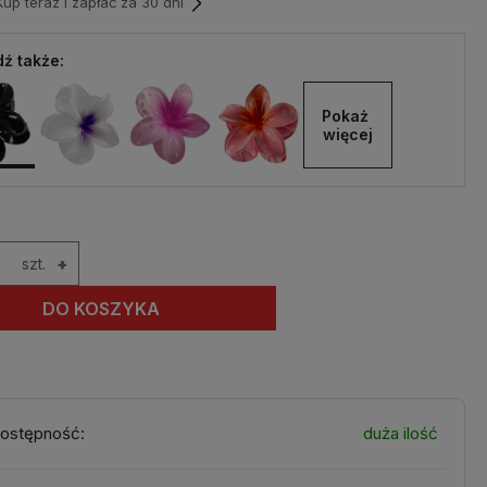
p teraz i zapłać za 30 dni
ź także:
Pokaż 
więcej
szt.
+
DO KOSZYKA
ostępność:
duża ilość