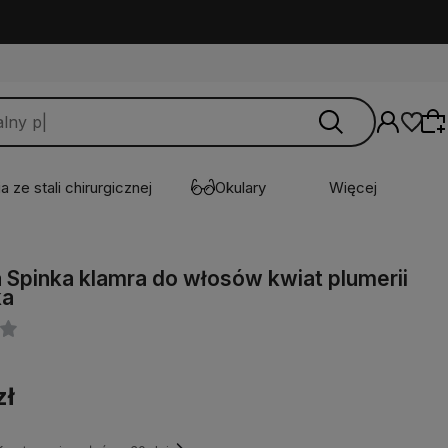
a ze stali chirurgicznej
Okulary
Więcej
 Spinka klamra do włosów kwiat plumerii
Wybierz coś dla siebie z naszej aktualnej
ka
oferty lub zaloguj się, aby przywrócić dodane
produkty do listy z poprzedniej sesji.
zł