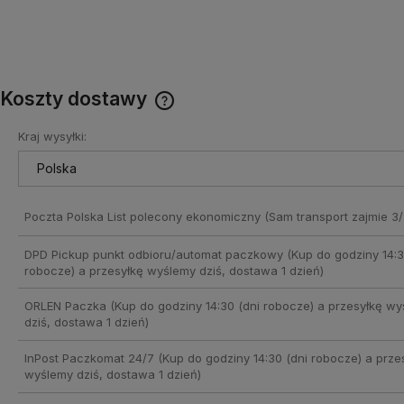
Koszty dostawy
Kraj wysyłki:
Cena nie zawiera ewentualnych
kosztów płatności
Poczta Polska List polecony ekonomiczny
(Sam transport zajmie 3/
DPD Pickup punkt odbioru/automat paczkowy
(Kup do godziny 14:3
robocze) a przesyłkę wyślemy dziś, dostawa 1 dzień)
ORLEN Paczka
(Kup do godziny 14:30 (dni robocze) a przesyłkę w
dziś, dostawa 1 dzień)
InPost Paczkomat 24/7
(Kup do godziny 14:30 (dni robocze) a prze
wyślemy dziś, dostawa 1 dzień)