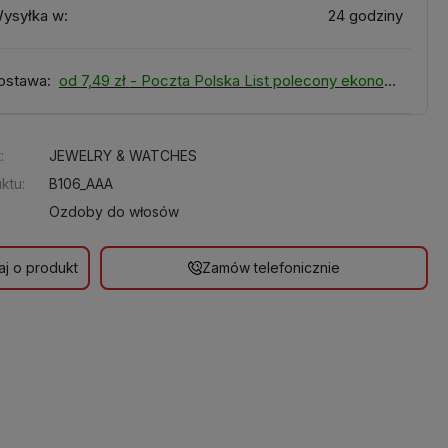
ysyłka w:
24 godziny
ostawa:
od 7,49 zł
- Poczta Polska List polecony ekonomiczny
:
JEWELRY & WATCHES
ktu:
B106_AAA
Ozdoby do włosów
aj o produkt
Zamów telefonicznie