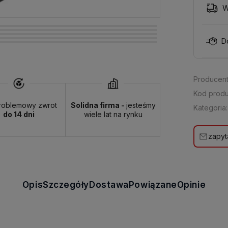
W
D
Producent
Kod produ
roblemowy zwrot
Solidna firma -
jesteśmy
Kategoria:
do 14 dni
wiele lat na rynku
zapyt
Opis
Szczegóły
Dostawa
Powiązane
Opinie