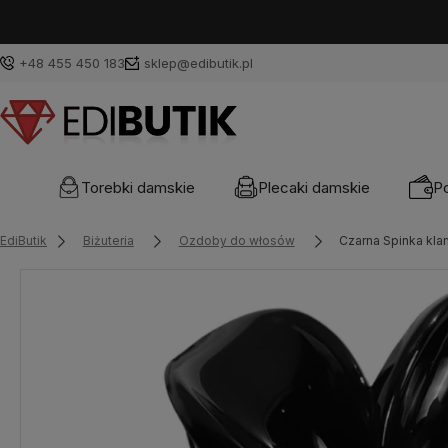
+48 455 450 183
sklep@edibutik.pl
Torebki damskie
Plecaki damskie
Po
EdiButik
Biżuteria
Ozdoby do włosów
Czarna Spinka kla