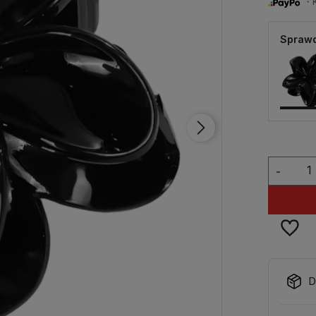
・Ku
Sprawd
-
D