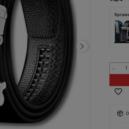
Sprawd
-
D