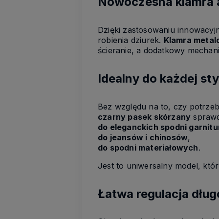
Nowoczesna klamra 
Dzięki zastosowaniu innowacyj
robienia dziurek.
Klamra metal
ścieranie, a dodatkowy mechan
Idealny do każdej styl
Bez względu na to, czy potrzeb
czarny pasek skórzany
sprawdz
do eleganckich spodni garnit
do jeansów i chinosów
,
do spodni materiałowych
.
Jest to uniwersalny model, kt
Łatwa regulacja dług