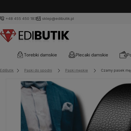
+48 455 450 183
sklep@edibutik.pl
Torebki damskie
Plecaki damskie
Po
EdiButik
Paski do spodni
Paski męskie
Czarny pasek mę