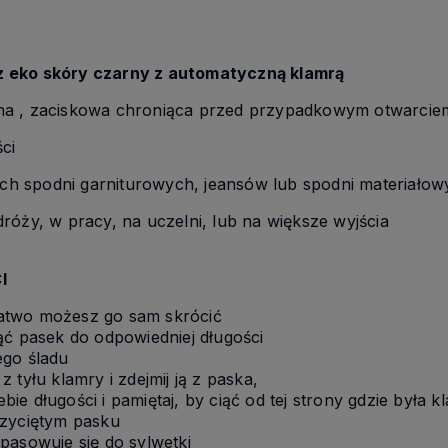
 eko skóry czarny z automatyczną klamrą
na , zaciskowa chroniąca przed przypadkowym otwarcie
ci
kich spodni garniturowych, jeansów lub spodni materiałow
róży, w pracy, na uczelni, lub na większe wyjścia
I
 łatwo możesz go sam skrócić
ąć pasek do odpowiedniej długości
ego śladu
 tyłu klamry i zdejmij ją z paska,
ebie długości i pamiętaj, by ciąć od tej strony gdzie była k
rzyciętym pasku
pasowuje się do sylwetki