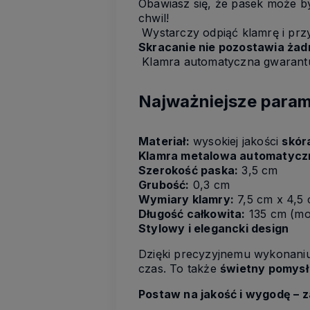
Obawiasz się, że pasek może by
chwil!
Wystarczy odpiąć klamrę i prz
Skracanie nie pozostawia ża
Klamra automatyczna gwarant
Najważniejsze param
Materiał:
wysokiej jakości
skór
Klamra metalowa automatycz
Szerokość paska:
3,5 cm
Grubość:
0,3 cm
Wymiary klamry:
7,5 cm x 4,5
Długość całkowita:
135 cm (mo
Stylowy i elegancki design
Dzięki precyzyjnemu wykonani
czas. To także
świetny pomysł
Postaw na jakość i wygodę – z