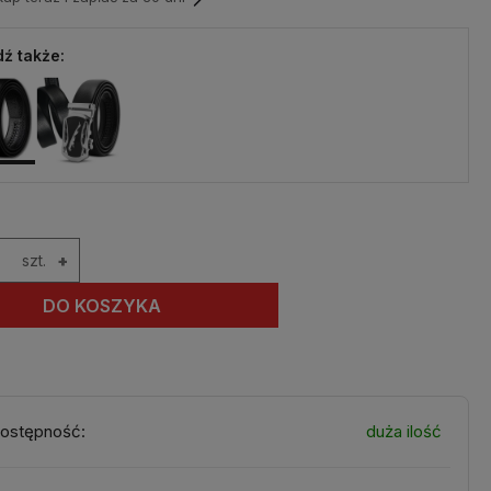
ź także:
szt.
+
DO KOSZYKA
ostępność:
duża ilość