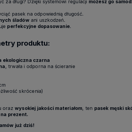
ć za długi? Dzięki systemowi regulacji
możesz go samodz
yciąć pasek na odpowiednią długość.
dnych śladów
ani uszkodzeń.
uje
perfekcyjne dopasowanie
.
etry produktu:
a ekologiczna czarna
na
, trwała i odporna na ścieranie
 cm
żliwość skrócenia)
u oraz
wysokiej jakości materiałom
, ten
pasek męski sk
 na prezent.
amów już dziś!