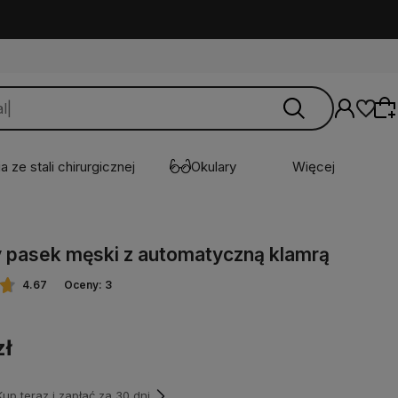
a ze stali chirurgicznej
Okulary
Więcej
Wybierz coś dla siebie z naszej aktualnej
 pasek męski z automatyczną klamrą
oferty lub zaloguj się, aby przywrócić dodane
produkty do listy z poprzedniej sesji.
4.67
Oceny: 3
zł
p teraz i zapłać za 30 dni