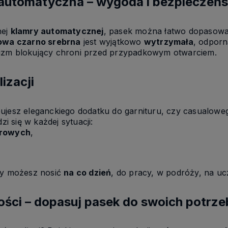
automatyczna – wygoda i bezpieczeń
nej
klamry automatycznej
, pasek można łatwo dopasować
owa czarno srebrna
jest wyjątkowo
wytrzymała
, odporn
izm blokujący chroni przed przypadkowym otwarciem.
izacji
ujesz eleganckiego dodatku do garnituru, czy casualowe
i się w każdej sytuacji:
urowych
,
óry możesz nosić
na co dzień
, do pracy, w podróży, na uc
ości – dopasuj pasek do swoich potrze