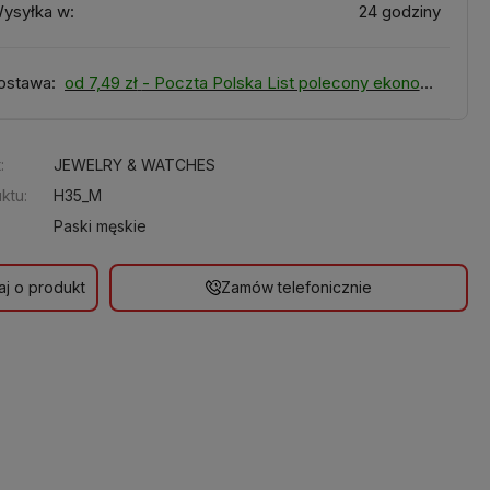
ysyłka w:
24 godziny
ostawa:
od 7,49 zł
- Poczta Polska List polecony ekonomiczny
:
JEWELRY & WATCHES
ktu:
H35_M
Paski męskie
aj o produkt
Zamów telefonicznie