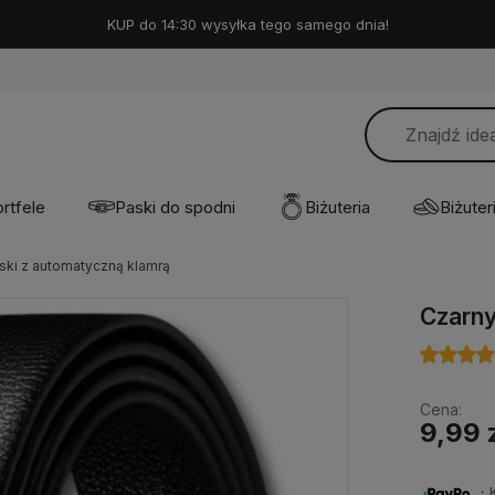
KUP do 14:30 wysyłka tego samego dnia!
rtfele
Paski do spodni
Biżuteria
Biżuteri
ski z automatyczną klamrą
Czarny
Cena:
9,99 
・Ku