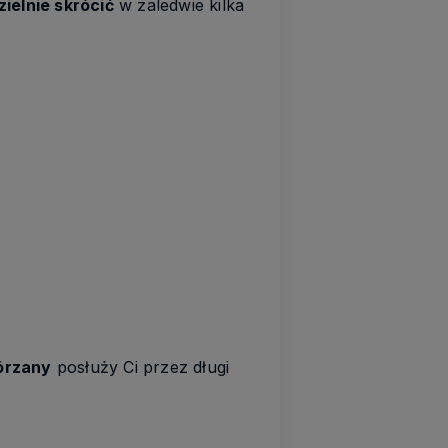
ielnie skrócić
w zaledwie kilka
órzany
posłuży Ci przez długi