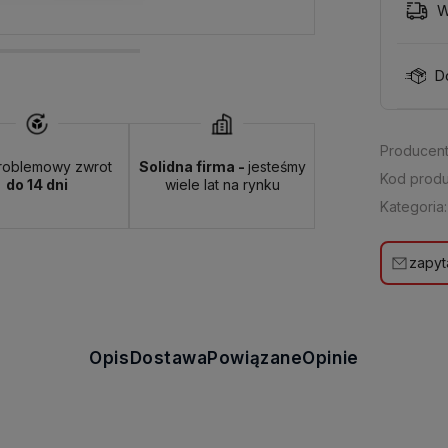
W
D
Producent
roblemowy zwrot
Solidna firma -
jesteśmy
Kod produ
do 14 dni
wiele lat na rynku
Kategoria:
zapyt
Opis
Dostawa
Powiązane
Opinie