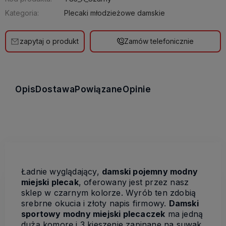
Kategoria:
Plecaki młodzieżowe damskie
zapytaj o produkt
Zamów telefonicznie
Opis
Dostawa
Powiązane
Opinie
Ładnie wyglądający,
damski pojemny modny
miejski plecak
, oferowany jest przez nasz
sklep w czarnym kolorze. Wyrób ten zdobią
srebrne okucia i złoty napis firmowy.
Damski
sportowy modny miejski plecaczek
ma jedną
dużą komorę i 3 kieszenie zapinane na suwak.