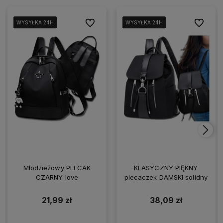
Do ulubionych
Do ulubio
WYSYŁKA 24H
WYSYŁKA 24H
WYSYŁKA 24H
WYSYŁKA 24H
WYSYŁKA 24H
WYSYŁKA 24H
WYSYŁKA 24H
WYSYŁKA 24H
WYSYŁKA 24H
WYSYŁKA 24H
Młodzieżowy PLECAK
KLASYCZNY PIĘKNY
CZARNY love
plecaczek DAMSKI solidny
21,99 zł
38,09 zł