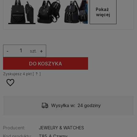
Pokaż 
więcej
-
szt.
+
DO KOSZYKA
Zyskujesz
4
pkt [
?
]
Wysyłka w:
24 godziny
Producent:
JEWELRY & WATCHES
Kod produktu:
T85_A_Czarny