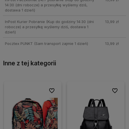
14:30 (dni robocze) a przesyłkę wyślemy dziś,
dostawa 1 dzień)
InPost Kurier Pobranie
(Kup do godziny 14:30 (dni
13,99 zł
robocze) a przesyłkę wyślemy dziś, dostawa 1
dzień)
Pocztex PUNKT
(Sam transport zajmie 1 dzień)
13,99 zł
Inne z tej kategorii
ionych
ionych
Do ulubionych
Do ulubionych
Do ulubio
Do ulubio