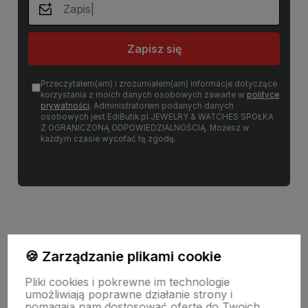
Zapisz się
Przeczytałem(am) i zrozumiałem(am) informacje dotyczące
korzystania z moich danych osobowych zawarte w
polityce
prywatności
. Administratorem podanych danych
osobowych jest EdiButik.pl JEWELRY & WATCHES SPÓŁKA
Z OGRANICZONĄ ODPOWIEDZIALNOŚCIĄ. Możesz w
każdym czasie wycofać tę zgodę.
🍪 Zarządzanie plikami cookie
Informacje
Pliki cookies i pokrewne im technologie
umożliwiają poprawne działanie strony i
pomagają nam dostosować ofertę do Twoich