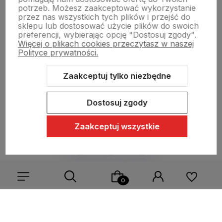
Pomoc
potrzeb. Możesz zaakceptować wykorzystanie
przez nas wszystkich tych plików i przejść do
sklepu lub dostosować użycie plików do swoich
preferencji, wybierając opcję "Dostosuj zgody".
Moje konto
Więcej o plikach cookies przeczytasz w naszej
Polityce prywatności.
Swiat Edibutik
Zaakceptuj tylko niezbędne
Dostosuj zgody
Zaakceptuj wszystkie
Sklep internetowy Shoper Premium
Szablon Shoper Modern 3.0™
od GrowCommerce
Wybierz coś dla siebie z naszej aktualnej oferty lub zaloguj