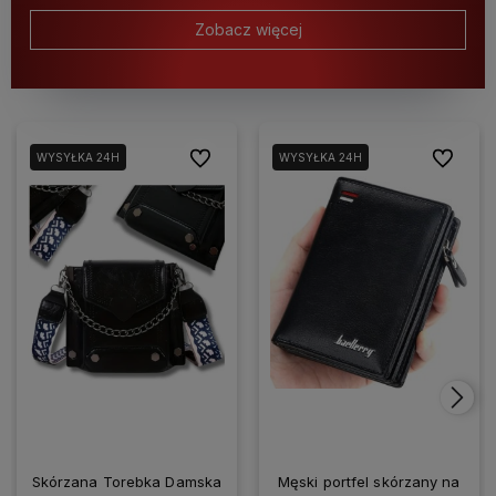
Zobacz więcej
Do ulubionych
Do ulubio
WYSYŁKA 24H
WYSYŁKA 24H
Skórzana Torebka Damska
Męski portfel skórzany na