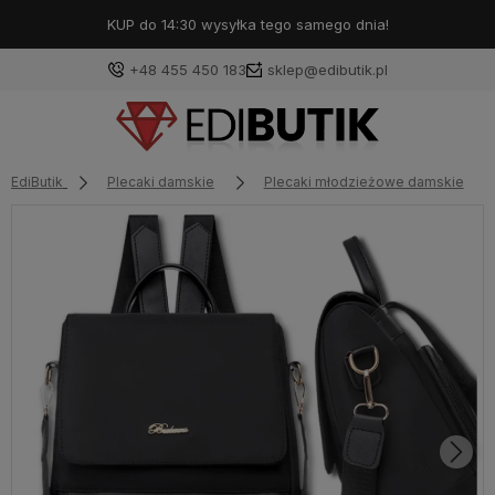
KUP do 14:30 wysyłka tego samego dnia!
+48 455 450 183
sklep@edibutik.pl
EdiButik
Plecaki damskie
Plecaki młodzieżowe damskie