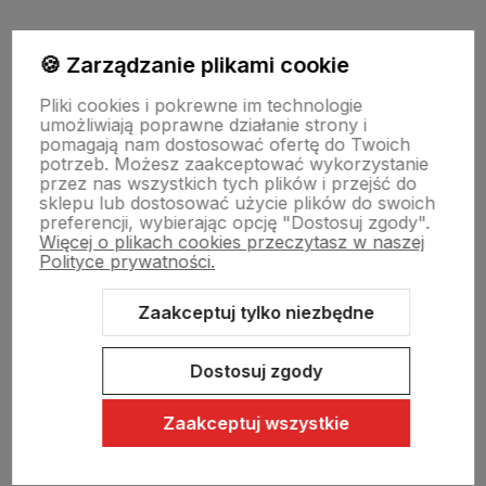
Moje konto
🍪 Zarządzanie plikami cookie
Pliki cookies i pokrewne im technologie
umożliwiają poprawne działanie strony i
Swiat Edibutik
pomagają nam dostosować ofertę do Twoich
potrzeb. Możesz zaakceptować wykorzystanie
przez nas wszystkich tych plików i przejść do
sklepu lub dostosować użycie plików do swoich
preferencji, wybierając opcję "Dostosuj zgody".
Więcej o plikach cookies przeczytasz w naszej
Polityce prywatności.
Zaakceptuj tylko niezbędne
Sklep internetowy Shoper Premium
Szablon Shoper Modern 3.0™
od GrowCommerce
Dostosuj zgody
Zaakceptuj wszystkie