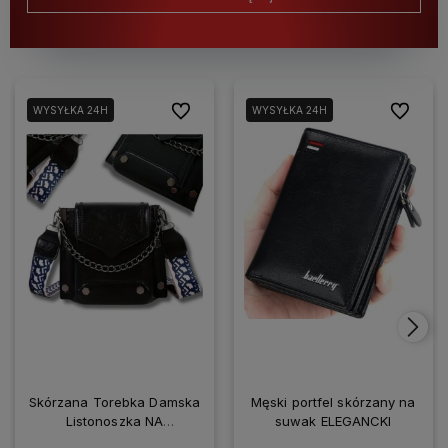
Do ulubionych
Do ulubio
WYSYŁKA 24H
WYSYŁKA 24H
Skórzana Torebka Damska
Męski portfel skórzany na
Listonoszka NA
suwak ELEGANCKI
SMARTFONA