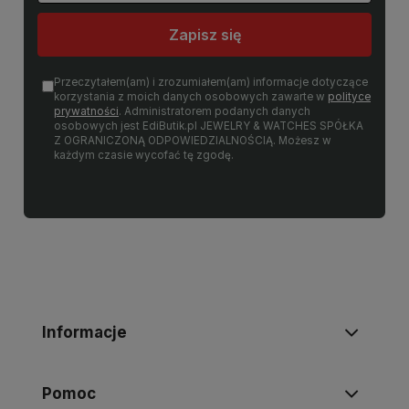
Zapisz się
Przeczytałem(am) i zrozumiałem(am) informacje dotyczące
korzystania z moich danych osobowych zawarte w
polityce
prywatności
. Administratorem podanych danych
osobowych jest EdiButik.pl JEWELRY & WATCHES SPÓŁKA
Z OGRANICZONĄ ODPOWIEDZIALNOŚCIĄ. Możesz w
każdym czasie wycofać tę zgodę.
Informacje
Pomoc