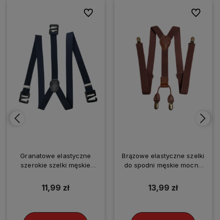
ionych
ionych
Do ulubionych
Do ulubionych
Do ulubio
Do ulubio
Granatowe elastyczne
Brązowe elastyczne szelki
szerokie szelki męskie
do spodni męskie mocne
mocne do spodni
eleganckie
outdoorowe
11,99 zł
13,99 zł