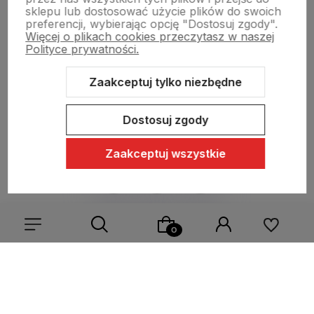
sklepu lub dostosować użycie plików do swoich
preferencji, wybierając opcję "Dostosuj zgody".
Moje konto
Więcej o plikach cookies przeczytasz w naszej
Polityce prywatności.
Swiat Edibutik
Zaakceptuj tylko niezbędne
Dostosuj zgody
Zaakceptuj wszystkie
Sklep internetowy Shoper Premium
Szablon Shoper Modern 3.0™
od GrowCommerce
Wybierz coś dla siebie z naszej aktualnej oferty lub zaloguj
się, aby przywrócić dodane produkty do listy z poprzedniej