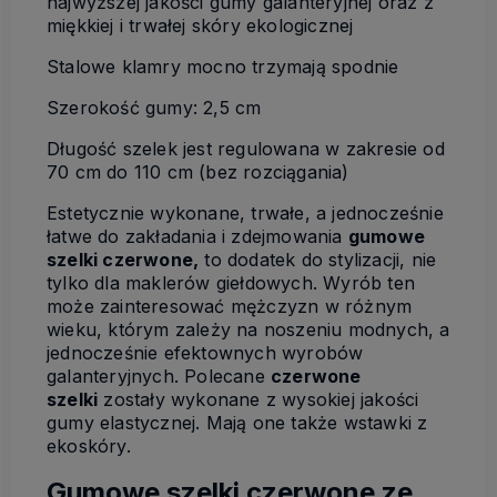
najwyższej jakości gumy galanteryjnej oraz z
miękkiej i trwałej skóry ekologicznej
Stalowe klamry mocno trzymają spodnie
Szerokość gumy: 2,5 cm
Długość szelek jest regulowana w zakresie od
70 cm do 110 cm (bez rozciągania)
Estetycznie wykonane, trwałe, a jednocześnie
łatwe do zakładania i zdejmowania
gumowe
szelki czerwone,
to dodatek do stylizacji, nie
tylko dla maklerów giełdowych. Wyrób ten
może zainteresować mężczyzn w różnym
wieku, którym zależy na noszeniu modnych, a
jednocześnie efektownych wyrobów
galanteryjnych. Polecane
czerwone
szelki
zostały wykonane z wysokiej jakości
gumy elastycznej. Mają one także wstawki z
ekoskóry.
Gumowe szelki czerwone ze