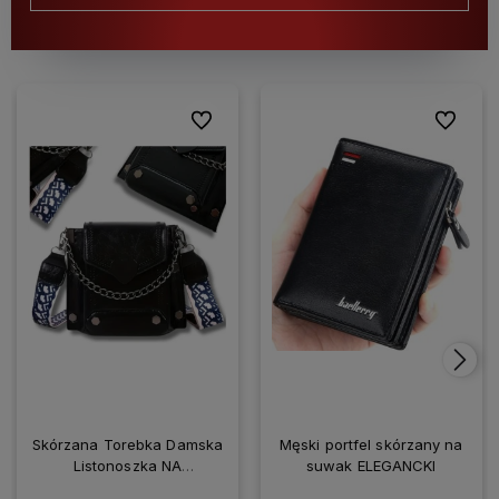
Do ulubionych
Do ulubio
Skórzana Torebka Damska
Męski portfel skórzany na
Listonoszka NA
suwak ELEGANCKI
SMARTFONA