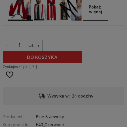
Pokaż 
więcej
-
szt.
+
DO KOSZYKA
Zyskujesz
1
pkt [
?
]
Wysyłka w:
24 godziny
Producent:
Blue & Jewelry
Kod produktu:
E43_Czerwone