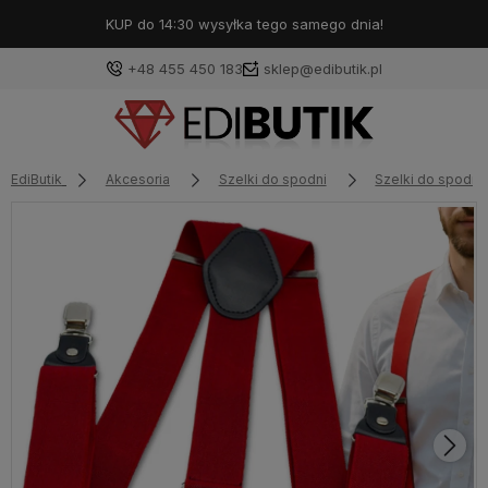
KUP do 14:30 wysyłka tego samego dnia!
+48 455 450 183
sklep@edibutik.pl
EdiButik
Akcesoria
Szelki do spodni
Szelki do spodni