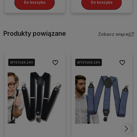
Do koszyka
Do koszyka
Produkty powiązane
Zobacz więcej
Do ulubionych
Do ulubi
WYSYŁKA 24H
WYSYŁKA 24H