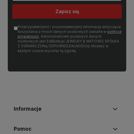
Zapisz się
Przeczytałem(am) i zrozumiałem(am) informacje dotyczące
korzystania z moich danych osobowych zawarte w
polityce
prywatności
. Administratorem podanych danych
osobowych jest EdiButik.pl JEWELRY & WATCHES SPÓŁKA
Z OGRANICZONĄ ODPOWIEDZIALNOŚCIĄ. Możesz w
każdym czasie wycofać tę zgodę.
Informacje
Pomoc