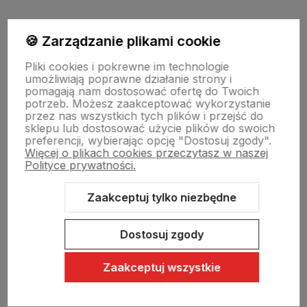
Moje konto
🍪 Zarządzanie plikami cookie
Pliki cookies i pokrewne im technologie
umożliwiają poprawne działanie strony i
Swiat Edibutik
pomagają nam dostosować ofertę do Twoich
potrzeb. Możesz zaakceptować wykorzystanie
przez nas wszystkich tych plików i przejść do
sklepu lub dostosować użycie plików do swoich
preferencji, wybierając opcję "Dostosuj zgody".
Więcej o plikach cookies przeczytasz w naszej
Polityce prywatności.
Zaakceptuj tylko niezbędne
Sklep internetowy Shoper Premium
Szablon Shoper Modern 3.0™
od GrowCommerce
Dostosuj zgody
Zaakceptuj wszystkie