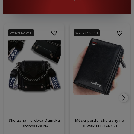
Do ulubionych
Do ulubio
WYSYŁKA 24H
WYSYŁKA 24H
Skórzana Torebka Damska
Męski portfel skórzany na
Listonoszka NA
suwak ELEGANCKI
SMARTFONA