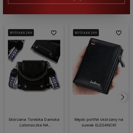
Do ulubionych
Do ulubio
WYSYŁKA 24H
WYSYŁKA 24H
Skórzana Torebka Damska
Męski portfel skórzany na
Listonoszka NA
suwak ELEGANCKI
SMARTFONA