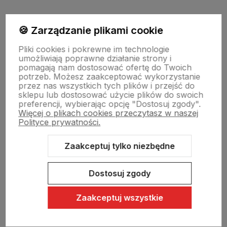
Moje konto
🍪 Zarządzanie plikami cookie
Pliki cookies i pokrewne im technologie
umożliwiają poprawne działanie strony i
Swiat Edibutik
pomagają nam dostosować ofertę do Twoich
potrzeb. Możesz zaakceptować wykorzystanie
przez nas wszystkich tych plików i przejść do
sklepu lub dostosować użycie plików do swoich
preferencji, wybierając opcję "Dostosuj zgody".
Więcej o plikach cookies przeczytasz w naszej
Polityce prywatności.
Zaakceptuj tylko niezbędne
Sklep internetowy Shoper Premium
Szablon Shoper Modern 3.0™
od GrowCommerce
Dostosuj zgody
Zaakceptuj wszystkie