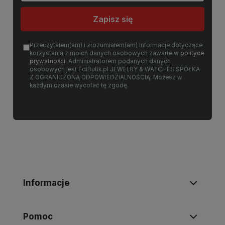
Zapisz się
Przeczytałem(am) i zrozumiałem(am) informacje dotyczące
korzystania z moich danych osobowych zawarte w
polityce
prywatności
. Administratorem podanych danych
osobowych jest EdiButik.pl JEWELRY & WATCHES SPÓŁKA
Z OGRANICZONĄ ODPOWIEDZIALNOŚCIĄ. Możesz w
każdym czasie wycofać tę zgodę.
Informacje
Pomoc