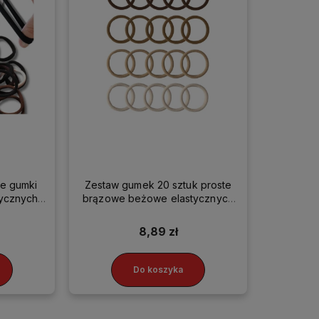
te gumki
Zestaw gumek 20 sztuk proste
tycznych
brązowe beżowe elastycznych
ów
do włosów
8,89 zł
Do koszyka