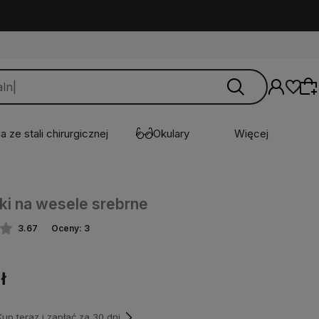
a ze stali chirurgicznej
Okulary
Więcej
Wybierz coś dla siebie z naszej aktualnej
ki na wesele srebrne
oferty lub zaloguj się, aby przywrócić dodane
produkty do listy z poprzedniej sesji.
3.67
Oceny: 3
ł
p teraz i zapłać za 30 dni