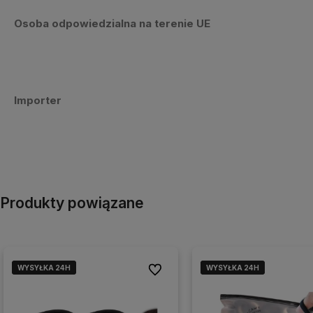
Osoba odpowiedzialna na terenie UE
Importer
Produkty powiązane
WYSYŁKA 24H
WYSYŁKA 24H
WYSYŁKA 24H
WYSYŁKA 24H
Do ulubionych