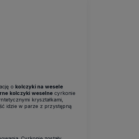
ację o
kolczyki na wesele
rne kolczyki weselne
cyrkonie
yntetycznymi kryształkami,
ść idzie w parze z przystępną
mowania. Cyrkonie zostały