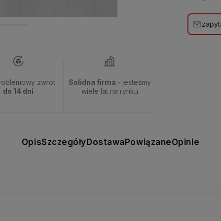
zapyt
roblemowy zwrot
Solidna firma -
jesteśmy
do 14 dni
wiele lat na rynku
Opis
Szczegóły
Dostawa
Powiązane
Opinie