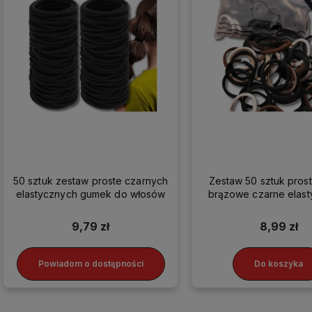
50 sztuk zestaw proste czarnych
Zestaw 50 sztuk pros
elastycznych gumek do włosów
brązowe czarne elas
gumek do włos
9,79 zł
8,99 zł
Powiadom o dostępności
Do koszyka