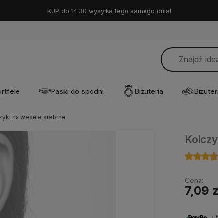
KUP do 14:30 wysyłka tego samego dnia!
rtfele
Paski do spodni
Biżuteria
Biżuteri
zyki na wesele srebrne
Kolczy
Cena:
7,09 z
・Ku