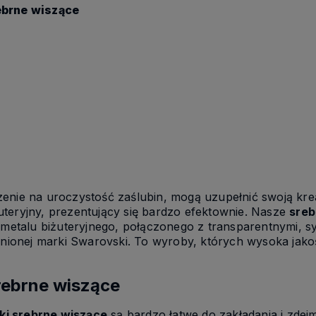
ebrne wiszące
zenie na uroczystość zaślubin, mogą uzupełnić swoją kre
teryjny, prezentujący się bardzo efektownie. Nasze
sreb
z metalu biżuteryjnego, połączonego z transparentnymi, s
cenionej marki Swarovski. To wyroby, których wysoka jako
rebrne wiszące
ki srebrne wiszące
są bardzo łatwe do zakładania i zdej