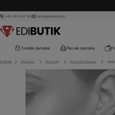
+48 455 450 183
sklep@edibutik.pl
Torebki damskie
Plecaki damskie
Po
EdiButik
Biżuteria
Kolczyki
Kolczyki wiszące
Kolc