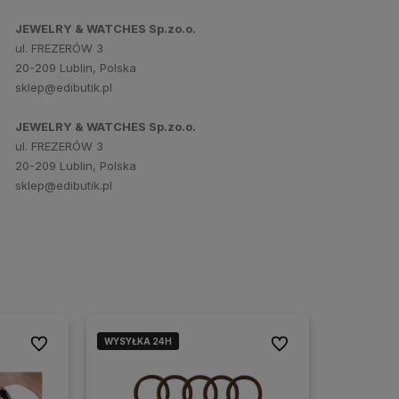
JEWELRY & WATCHES Sp.zo.o.
ul. FREZERÓW 3
20-209 Lublin, Polska
sklep@edibutik.pl
JEWELRY & WATCHES Sp.zo.o.
ul. FREZERÓW 3
20-209 Lublin, Polska
sklep@edibutik.pl
WYSYŁKA 24H
WYSYŁKA 24H
Do ulubionych
Do ulubionych