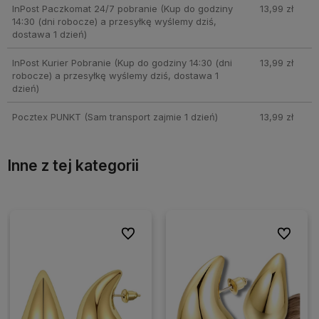
InPost Paczkomat 24/7 pobranie
(Kup do godziny
13,99 zł
14:30 (dni robocze) a przesyłkę wyślemy dziś,
dostawa 1 dzień)
InPost Kurier Pobranie
(Kup do godziny 14:30 (dni
13,99 zł
robocze) a przesyłkę wyślemy dziś, dostawa 1
dzień)
Pocztex PUNKT
(Sam transport zajmie 1 dzień)
13,99 zł
Inne z tej kategorii
ionych
ionych
Do ulubionych
Do ulubionych
Do ulubio
Do ulubio