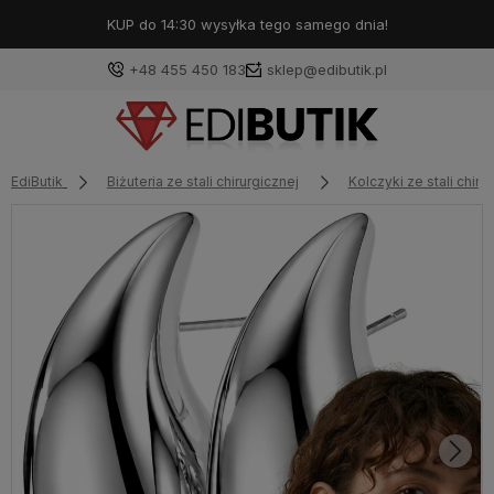
KUP do 14:30 wysyłka tego samego dnia!
+48 455 450 183
sklep@edibutik.pl
EdiButik
Biżuteria ze stali chirurgicznej
Kolczyki ze stali chiru