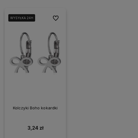
Do ulubionych
WYSYŁKA 24H
WYSYŁKA 24H
Kolczyki Boho kokardki
3,24 zł