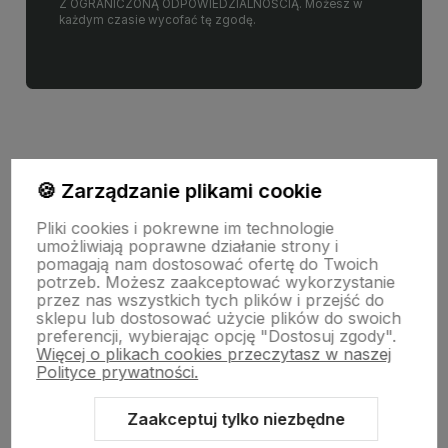
Z OGRANICZONĄ ODPOWIEDZIALNOŚCIĄ. Możesz w
każdym czasie wycofać tę zgodę.
🍪 Zarządzanie plikami cookie
Informacje
Pliki cookies i pokrewne im technologie
umożliwiają poprawne działanie strony i
pomagają nam dostosować ofertę do Twoich
Pomoc
potrzeb. Możesz zaakceptować wykorzystanie
przez nas wszystkich tych plików i przejść do
sklepu lub dostosować użycie plików do swoich
preferencji, wybierając opcję "Dostosuj zgody".
Moje konto
Więcej o plikach cookies przeczytasz w naszej
Polityce prywatności.
Swiat Edibutik
Zaakceptuj tylko niezbędne