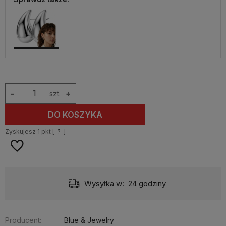
-
szt.
+
DO KOSZYKA
Zyskujesz
1
pkt [
?
]
Wysyłka w:
24 godziny
Producent:
Blue & Jewelry