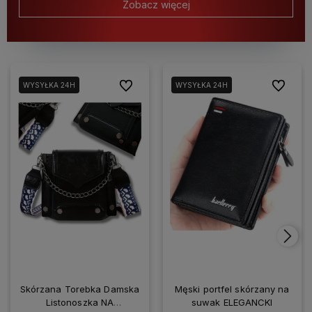
Zobacz więcej
Do ulubionych
Do ulubio
WYSYŁKA 24H
WYSYŁKA 24H
Skórzana Torebka Damska
Męski portfel skórzany na
Listonoszka NA
suwak ELEGANCKI