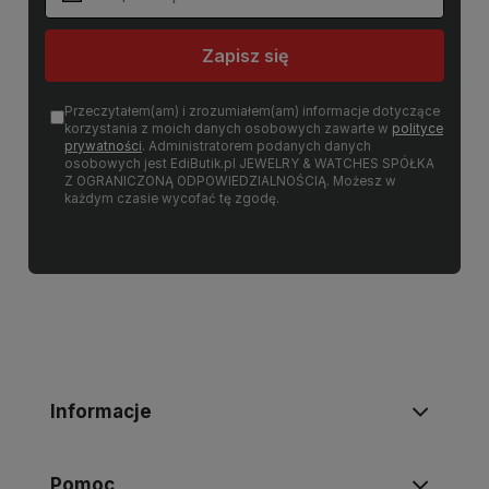
Zapisz się
Przeczytałem(am) i zrozumiałem(am) informacje dotyczące
korzystania z moich danych osobowych zawarte w
polityce
prywatności
. Administratorem podanych danych
osobowych jest EdiButik.pl JEWELRY & WATCHES SPÓŁKA
Z OGRANICZONĄ ODPOWIEDZIALNOŚCIĄ. Możesz w
każdym czasie wycofać tę zgodę.
Informacje
Pomoc