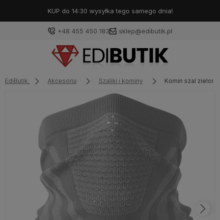
KUP do 14:30 wysyłka tego samego dnia!
+48 455 450 183
sklep@edibutik.pl
EdiButik
Akcesoria
Szaliki i kominy
Komin szal zielony