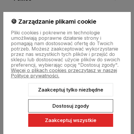
Moje konto
🍪 Zarządzanie plikami cookie
Pliki cookies i pokrewne im technologie
umożliwiają poprawne działanie strony i
Swiat Edibutik
pomagają nam dostosować ofertę do Twoich
potrzeb. Możesz zaakceptować wykorzystanie
przez nas wszystkich tych plików i przejść do
sklepu lub dostosować użycie plików do swoich
preferencji, wybierając opcję "Dostosuj zgody".
Więcej o plikach cookies przeczytasz w naszej
Polityce prywatności.
Zaakceptuj tylko niezbędne
Sklep internetowy Shoper Premium
Szablon Shoper Modern 3.0™
od GrowCommerce
Dostosuj zgody
Zaakceptuj wszystkie