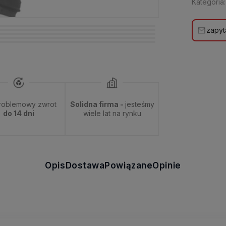
Kategoria:
zapyt
roblemowy zwrot
Solidna firma -
jesteśmy
do 14 dni
wiele lat na rynku
Opis
Dostawa
Powiązane
Opinie