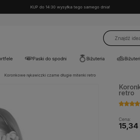
KUP do 14:30 wysyłka tego samego dnia!
rtfele
Paski do spodni
Biżuteria
Biżuteri
Koronkowe rękawiczki czarne długie mitenki retro
Koronk
retro
Cena:
15,34 