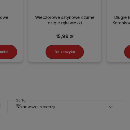
towe
Wieczorowe satynowe czarne
Długie 
długie rękawiczki
Koronko
15,99 zł
ności
Do koszyka
Sortuj
wg
).