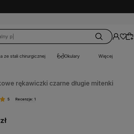
a ze stali chirurgicznej
Okulary
Więcej
owe rękawiczki czarne długie mitenki
Wybierz coś dla siebie z naszej aktualnej
oferty lub zaloguj się, aby przywrócić dodane
produkty do listy z poprzedniej sesji.
5
Recenzje: 1
zł