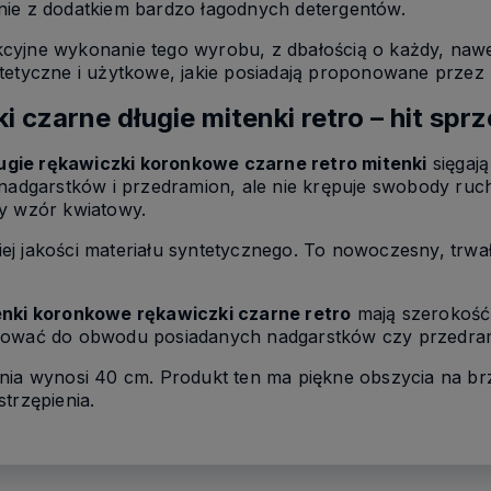
ie z dodatkiem bardzo łagodnych detergentów.
cyjne wykonanie tego wyrobu, z dbałością o każdy, nawet
tetyczne i użytkowe, jakie posiadają proponowane przez 
 czarne długie mitenki retro – hit sp
ugie rękawiczki koronkowe czarne retro mitenki
sięgają 
, nadgarstków i przedramion, ale nie krępuje swobody r
ny wzór kwiatowy.
j jakości materiału syntetycznego. To nowoczesny, trwały
enki koronkowe rękawiczki czarne retro
mają szerokość 
asować do obwodu posiadanych nadgarstków czy przedra
nia wynosi 40 cm. Produkt ten ma piękne obszycia na br
trzępienia.