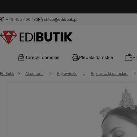
+48 455 450 183
sklep@edibutik.pl
Torebki damskie
Plecaki damskie
Po
EdiButik
Akcesoria
Rękawiczki
Rękawiczki damskie