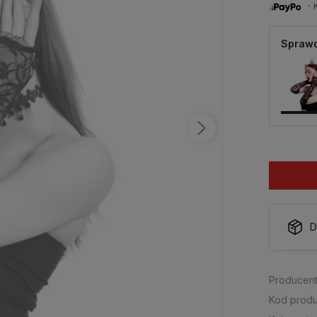
・Ku
Sprawd
D
Producent
Kod produ