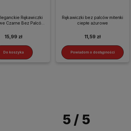
Eleganckie Rękawiczki
Rękawiczki bez palców mitenki
we Czarne Bez Palców
ciepłe ażurowe
Ślubne
15,99 zł
11,59 zł
Do koszyka
Powiadom o dostępności
5
/ 5