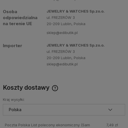
Osoba
JEWELRY & WATCHES Sp.zo.o.
odpowiedzialna
ul. FREZERÓW 3
na terenie UE
20-209 Lublin, Polska
sklep@edibutik.pl
Importer
JEWELRY & WATCHES Sp.zo.o.
ul. FREZERÓW 3
20-209 Lublin, Polska
sklep@edibutik.pl
Koszty dostawy
Cena nie zawiera ewentualnych kosztów płatności
Kraj wysyłki:
Poczta Polska List polecony ekonomiczny
(Sam
7,49 zł