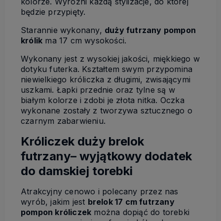
kolorze. Wyróżni każdą stylizacje, do której
będzie przypięty.
Starannie wykonany,
duży futrzany pompon
królik
ma 17 cm wysokości.
Wykonany jest z wysokiej jakości, miękkiego w
dotyku futerka. Kształtem swym przypomina
niewielkiego króliczka z długimi, zwisającymi
uszkami. Łapki przednie oraz tylne są w
białym kolorze i zdobi je złota nitka. Oczka
wykonane zostały z tworzywa sztucznego o
czarnym zabarwieniu.
Króliczek duży brelok
futrzany– wyjątkowy dodatek
do damskiej torebki
Atrakcyjny cenowo i polecany przez nas
wyrób, jakim jest
brelok 17 cm futrzany
pompon króliczek
można dopiąć do torebki