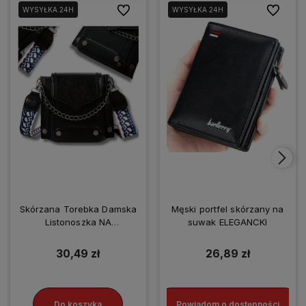
Do ulubionych
Do ulubio
WYSYŁKA 24H
WYSYŁKA 24H
Skórzana Torebka Damska
Męski portfel skórzany na
Listonoszka NA
suwak ELEGANCKI
SMARTFONA
30,49 zł
26,89 zł
Do koszyka
Powiadom o dostępności