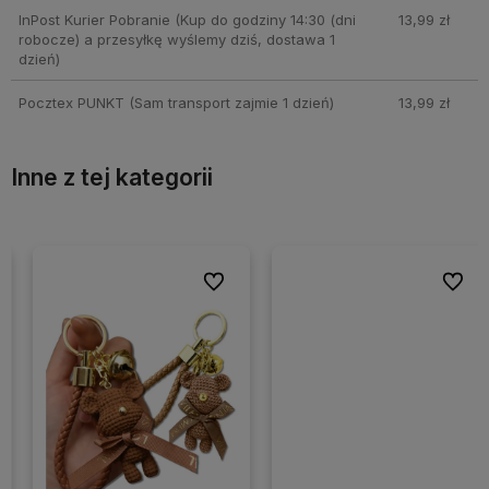
InPost Kurier Pobranie
(Kup do godziny 14:30 (dni
13,99 zł
robocze) a przesyłkę wyślemy dziś, dostawa 1
dzień)
Pocztex PUNKT
(Sam transport zajmie 1 dzień)
13,99 zł
Inne z tej kategorii
ionych
ionych
Do ulubionych
Do ulubionych
Do ulubio
Do ulubio