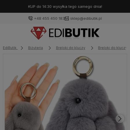
KUP do 14:30 wysyłka tego samego dnia!
+48 455 450 183
sklep@edibutik.pl
EdiButik
Biżuteria
Breloki do kluczy
Breloki do klucz