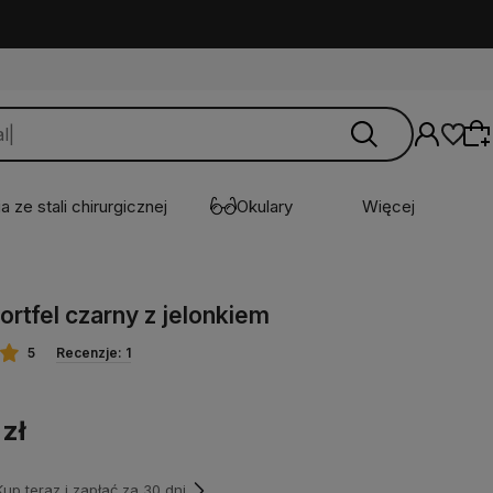
a ze stali chirurgicznej
Okulary
Więcej
Wybierz coś dla siebie z naszej aktualnej
ortfel czarny z jelonkiem
oferty lub zaloguj się, aby przywrócić dodane
produkty do listy z poprzedniej sesji.
5
Recenzje: 1
 zł
p teraz i zapłać za 30 dni