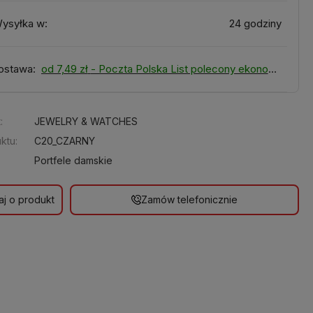
ysyłka w:
24 godziny
ostawa:
od 7,49 zł
- Poczta Polska List polecony ekonomiczny
:
JEWELRY & WATCHES
ktu:
C20_CZARNY
Portfele damskie
aj o produkt
Zamów telefonicznie