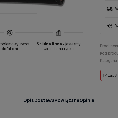
W
D
roblemowy zwrot
Solidna firma -
jesteśmy
Producent
do 14 dni
wiele lat na rynku
Kod produ
Kategoria:
zapyt
Opis
Dostawa
Powiązane
Opinie