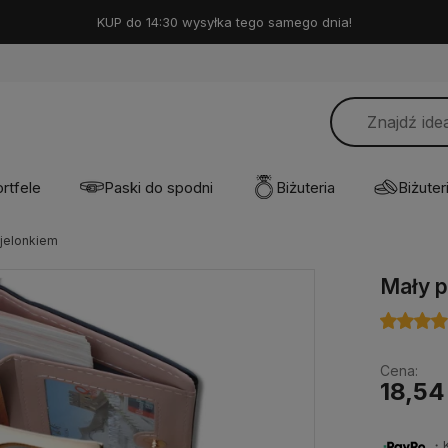
KUP do 14:30 wysyłka tego samego dnia!
rtfele
Paski do spodni
Biżuteria
Biżuteri
 jelonkiem
Mały p
Cena:
18,54
・Ku