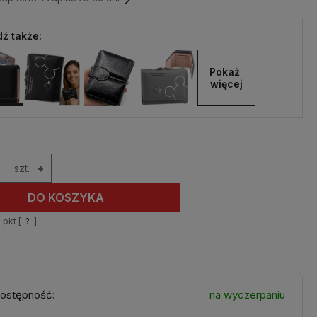
ź także:
Pokaż 
więcej
szt.
+
DO KOSZYKA
1
pkt [
?
]
ostępność:
na wyczerpaniu