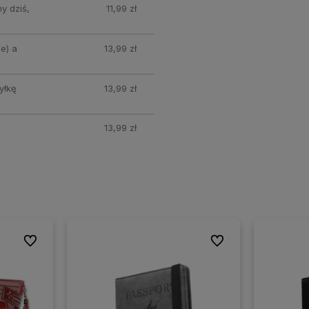
y dziś,
11,99 zł
e) a
13,99 zł
yłkę
13,99 zł
13,99 zł
Do ulubionych
Do ulubionych
Do ulubionych
Do ulubionych