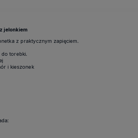
 z jelonkiem
netka z praktycznym zapięciem.
 do torebki.
ej
ór i kieszonek
ada: