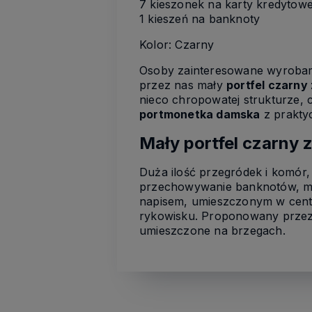
7 kieszonek na karty kredytow
1 kieszeń na banknoty
Kolor: Czarny
Osoby zainteresowane wyrobam
przez nas mały
portfel czarny 
nieco chropowatej strukturze, c
portmonetka damska
z prakty
Mały portfel czarny 
Duża ilość przegródek i komór,
przechowywanie banknotów, mon
napisem, umieszczonym w centr
rykowisku. Proponowany prze
umieszczone na brzegach.