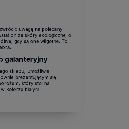
zwrócić uwagę na polecany
tał on ze skóry ekologicznej o
ólnie, gdy są one wilgotne. To
ebra.
b galanteryjny
ego sklepu, umożliwia
townie prezentującym się
orożem, który stoi na
w kolorze białym,