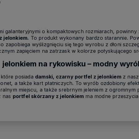
e
i galanteryjnymi o kompaktowych rozmiarach, powinny 
z jelonkiem.
To produkt wykonany bardzo starannie. Pows
o zapobiega wyślizgnięciu się tego wyrobu z dłoni szczeg
cznym zapięciem na zatrzask w kolorze połyskującego sr
z jelonkiem na rykowisku – modny wyró
 które posiada
damski, czarny portfel z jelonkiem
z nasz
et, a także kart płatniczych. To wyrób ozdobiony efek
alnym miejscu, a także srebrnym jeleniem z ogromnym p
z nas
portfel skórzany z jelonkiem
ma modne przeszycia 