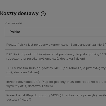
Koszty dostawy
Kraj wysyłki:
Cena nie zawiera ewentualnych
kosztów płatności
Poczta Polska List polecony ekonomiczny
(Sam transport zajmie 3/
DPD Pickup punkt odbioru/automat paczkowy
(Kup do godziny 14:3
robocze) a przesyłkę wyślemy dziś, dostawa 1 dzień)
ORLEN Paczka
(Kup do godziny 14:30 (dni robocze) a przesyłkę w
dziś, dostawa 1 dzień)
InPost Paczkomat 24/7
(Kup do godziny 14:30 (dni robocze) a prze
wyślemy dziś, dostawa 1 dzień)
Kurier InPost
(Kup do godziny 14:30 (dni robocze) a przesyłkę wyśl
dostawa 1 dzień)