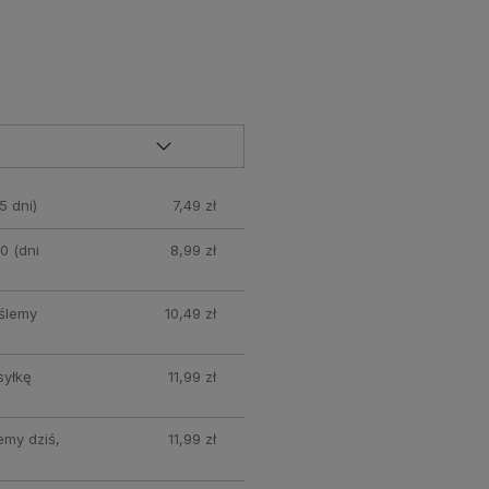
5 dni)
7,49 zł
0 (dni
8,99 zł
yślemy
10,49 zł
syłkę
11,99 zł
emy dziś,
11,99 zł