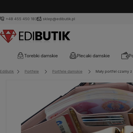
+48 455 450 183
sklep@edibutik.pl
Torebki damskie
Plecaki damskie
Po
EdiButik
Portfele
Portfele damskie
Mały portfel czarny z