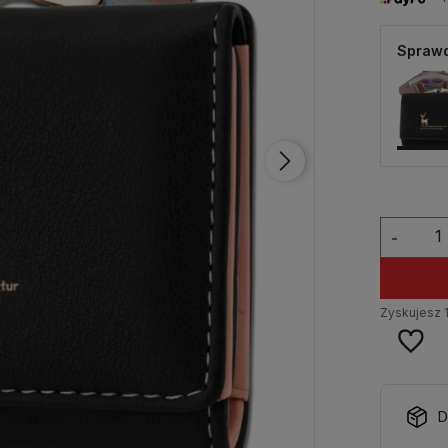
Sprawd
-
Zyskujesz
D