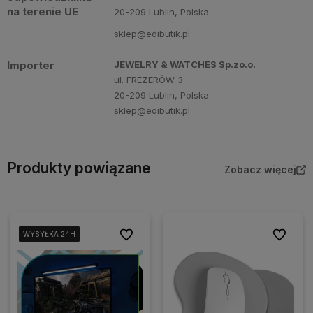
na terenie UE
20-209 Lublin, Polska
sklep@edibutik.pl
Importer
JEWELRY & WATCHES Sp.zo.o.
ul. FREZERÓW 3
20-209 Lublin, Polska
sklep@edibutik.pl
Produkty powiązane
Zobacz więcej
Do ulubionych
Do ulubio
WYSYŁKA 24H
WYSYŁKA 24H