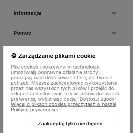
Informacje
Pomoc
Moje konto
🍪 Zarządzanie plikami cookie
Pliki cookies i pokrewne im technologie
umożliwiają poprawne działanie strony i
Swiat Edibutik
pomagają nam dostosować ofertę do Twoich
potrzeb. Możesz zaakceptować wykorzystanie
przez nas wszystkich tych plików i przejść do
sklepu lub dostosować użycie plików do swoich
preferencji, wybierając opcję "Dostosuj zgody".
Więcej o plikach cookies przeczytasz w naszej
Polityce prywatności.
Zaakceptuj tylko niezbędne
Sklep internetowy Shoper Premium
Szablon Shoper Modern 3.0™