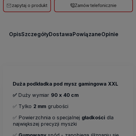
zapytaj o produkt
Zamów telefonicznie
Opis
Szczegóły
Dostawa
Powiązane
Opinie
Duża podkładka pod mysz gamingowa XXL
✅
Duży wymiar
90 x 40 cm
✅ Tylko
2 mm
grubości
✅ Powierzchnia o specjalnej
gładkości
dla
największej precyzji myszki
✅
Gumowany
spód - zapobiega ślizganiu się