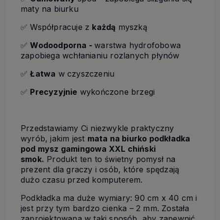
maty na biurku
✅ Współpracuje z
każdą
myszką
✅
Wodoodporna -
warstwa hydrofobowa
zapobiega wchłanianiu rozlanych płynów
✅
Łatwa
w czyszczeniu
✅
Precyzyjnie
wykończone brzegi
Przedstawiamy Ci niezwykle praktyczny
wyrób, jakim jest
mata na biurko podkładka
pod mysz gamingowa XXL chiński
smok.
Produkt ten to świetny pomysł na
prezent dla graczy i osób, które spędzają
dużo czasu przed komputerem.
Podkładka ma duże wymiary: 90 cm x 40 cm i
jest przy tym bardzo cienka – 2 mm. Została
zaprojektowana w taki sposób, aby zapewnić