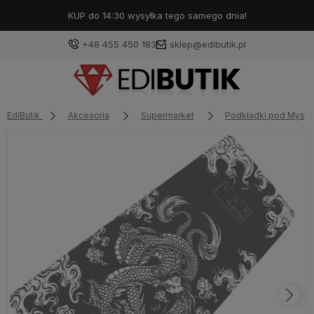
KUP do 14:30 wysyłka tego samego dnia!
+48 455 450 183
sklep@edibutik.pl
EdiButik
Akcesoria
Supermarket
Podkładki pod Myszk