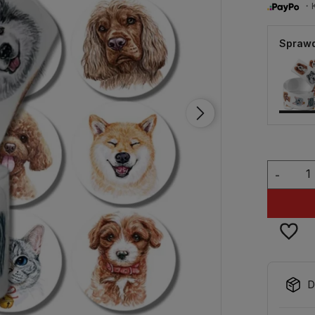
・Ku
Sprawd
-
D