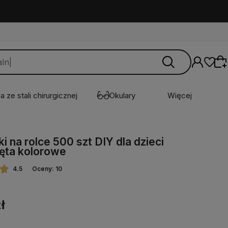
a ze stali chirurgicznej
Okulary
Więcej
ki na rolce 500 szt DIY dla dzieci
Wybierz coś dla siebie z naszej aktualnej
ęta kolorowe
oferty lub zaloguj się, aby przywrócić dodane
produkty do listy z poprzedniej sesji.
4.5
Oceny: 10
ł