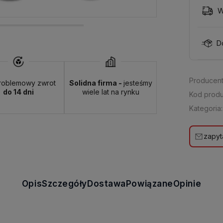
W
D
Producent
roblemowy zwrot
Solidna firma -
jesteśmy
do 14 dni
wiele lat na rynku
Kod produ
Kategoria:
zapyt
Opis
Szczegóły
Dostawa
Powiązane
Opinie