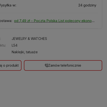
ysyłka w:
24 godziny
ostawa:
od 7,49 zł
- Poczta Polska List polecony ekonomiczny
:
JEWELRY & WATCHES
ktu:
L54
Naklejki, tatuaże
aj o produkt
Zamów telefonicznie