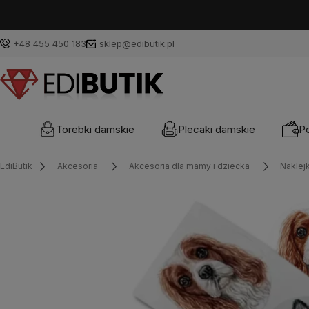
+48 455 450 183
sklep@edibutik.pl
Torebki damskie
Plecaki damskie
Po
EdiButik
Akcesoria
Akcesoria dla mamy i dziecka
Naklejk