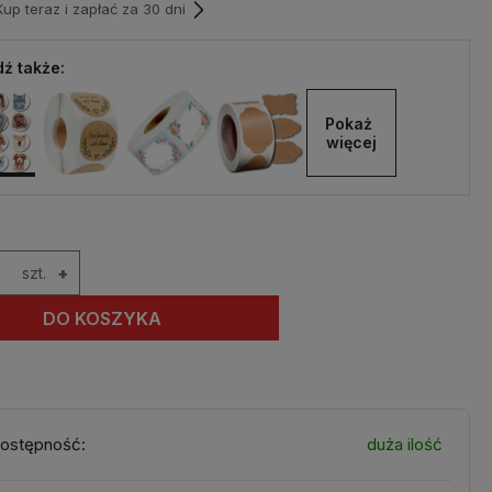
p teraz i zapłać za 30 dni
ź także:
Pokaż 
więcej
szt.
+
DO KOSZYKA
ostępność:
duża ilość