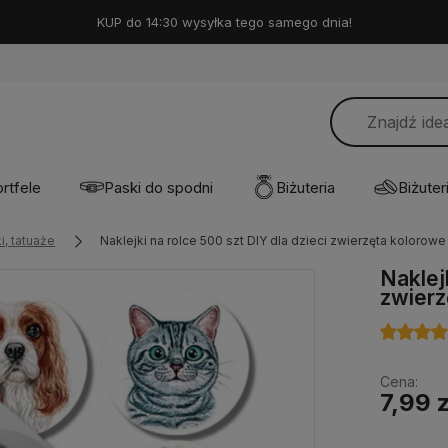
KUP do 14:30 wysyłka tego samego dnia!
rtfele
Paski do spodni
Biżuteria
Biżuteri
i, tatuaże
Naklejki na rolce 500 szt DIY dla dzieci zwierzęta kolorowe
Naklej
zwierz
Cena:
7,99 z