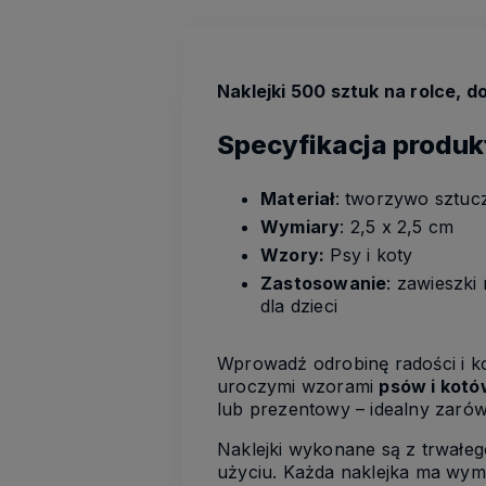
Naklejki 500 sztuk na rolce, d
Specyfikacja produk
Materiał
: tworzywo sztuc
Wymiary
: 2,5 x 2,5 cm
Wzory:
Psy i koty
Zastosowanie
: zawieszki
dla dzieci
Wprowadź odrobinę radości i k
uroczymi wzorami
psów i kotó
lub prezentowy – idealny zarówn
Naklejki wykonane są z trwałe
użyciu. Każda naklejka ma wym