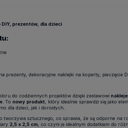
o DIY, prezentów, dla dzieci
tu:
zne
 na prezenty, dekoracyjne naklejki na koperty, pieczęcie
oloru do codziennych projektów dzięki zestawowi
nakleje
w
. To
nowy produkt
, który idealnie sprawdzi się jako el
o dla dzieci, jak i dorosłych.
go tworzywa sztucznego, co sprawia, że są odporne na ro
iary
2,5 x 2,5 cm
, co czyni je idealnym dodatkiem do ró