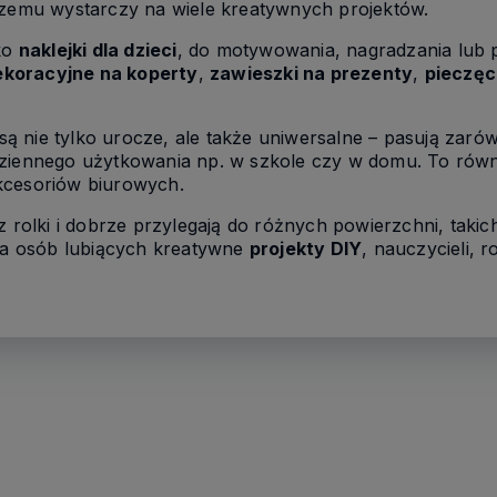
 czemu wystarczy na wiele kreatywnych projektów.
ako
naklejki dla dzieci
, do motywowania, nagradzania lub 
dekoracyjne na koperty
,
zawieszki na prezenty
,
pieczęc
są nie tylko urocze, ale także uniwersalne – pasują zaró
dziennego użytkowania np. w szkole czy w domu. To rów
kcesoriów biurowych.
 rolki i dobrze przylegają do różnych powierzchni, takich 
dla osób lubiących kreatywne
projekty DIY
, nauczycieli, 