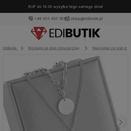
KUP do 14:30 wysyłka tego samego dnia!
+48 455 450 183
sklep@edibutik.pl
EdiButik
Biżuteria ze stali chirurgicznej
Naszyjniki ze stali chi