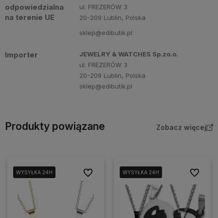
odpowiedzialna
ul. FREZERÓW 3
na terenie UE
20-209 Lublin, Polska
sklep@edibutik.pl
Importer
JEWELRY & WATCHES Sp.zo.o.
ul. FREZERÓW 3
20-209 Lublin, Polska
sklep@edibutik.pl
Produkty powiązane
Zobacz więcej
Do ulubionych
Do ulubi
WYSYŁKA 24H
WYSYŁKA 24H
WYSYŁKA 24H
WYSYŁKA 24H